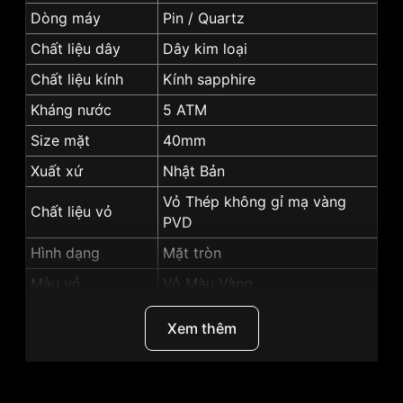
Dòng máy
Pin / Quartz
Chất liệu dây
Dây kim loại
Chất liệu kính
Kính sapphire
Kháng nước
5 ATM
Size mặt
40mm
Xuất xứ
Nhật Bản
Vỏ Thép không gỉ mạ vàng
Chất liệu vỏ
PVD
Hình dạng
Mặt tròn
Màu vỏ
Vỏ Màu Vàng
Màu mặt
Mặt vàng
Xem thêm
Độ dày
11.5mm
Những sản phẩm tương tự
"SRWatch 40mm Nam
SG7006.1207GM":