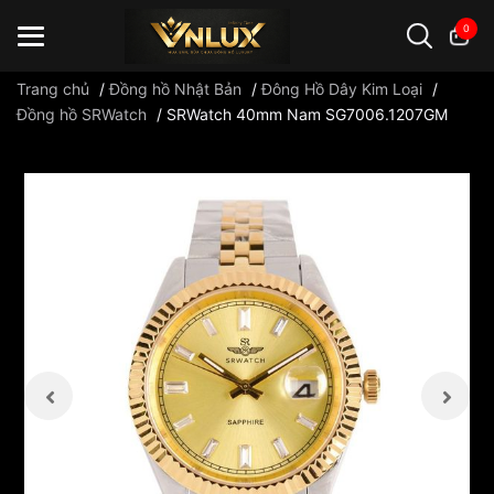
0
Trang chủ
/
Đồng hồ Nhật Bản
/
Đông Hồ Dây Kim Loại
/
Đồng hồ SRWatch
/
SRWatch 40mm Nam SG7006.1207GM
Đồng hồ casio
đồng hồ G-Shock
đồng hồ Orient
...