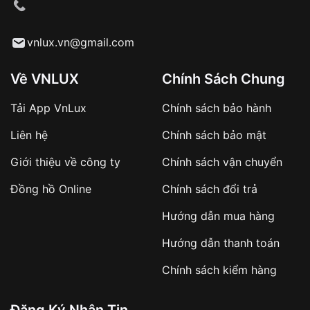
cầu
Từ khóa SEO:
vnlux.vn@gmail.com
Về VNLUX
Chính Sách Chung
Tải App VnLux
Chính sách bảo hành
Áp dụng với các đơn hàng giá trị cao hoặc
Liên hệ
Chính sách bảo mật
sản phẩm đặc biệt
Khách hàng cần
đặt cọc trước 10% giá trị đơn
Giới thiệu về công ty
Chính sách vận chuyển
hàng
Số tiền còn lại thanh toán khi nhận hàng hoặc
Đồng hồ Online
Chính sách đổi trả
theo thỏa thuận
Hướng dẫn mua hàng
Lợi ích của việc đặt cọc:
Hướng dẫn thanh toán
✔️ Đảm bảo xử lý đơn hàng nhanh chóng
Chính sách kiểm hàng
✔️ Hạn chế tình trạng hủy đơn không mong
muốn
Đăng Ký Nhận Tin