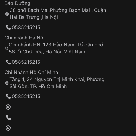
Thời gian tính từ khi xác nhận đơn hàng thành
Vỏ đồng hồ
Bảo Dưỡng
công
Sản phẩm đã bị:
38 phố Bạch Mai,Phường Bạch Mai , Quận
Tự ý sửa chữa
Hai Bà Trưng ,Hà Nội
Can thiệp tại các nơi không thuộc hệ
0585215215
thống VNLUX
Hotline: 0585 215 215
Chi nhánh Hà Nội
Chi nhánh HN: 123 Hào Nam, Tổ dân phố
Từ khóa SEO:
56, Ô Chợ Dừa, Hà Nội, Việt Nam
Hỗ trợ nhanh chóng – minh bạch
0585215215
Đảm bảo quyền lợi khách hàng
Đồng hành cùng khách hàng trong suốt quá
Chi Nhánh Hồ Chí Minh
trình sử dụng
Tầng 1, 34 Nguyễn Thị Minh Khai, Phường
Sài Gòn, TP. Hồ Chí Minh
Giao hàng tận nơi
0585215215
Khách hàng kiểm tra và thanh toán trực tiếp
cho nhân viên giao hàng
Xác nhận đơn hàng và thanh toán
VNLUX tiến hành giao hàng đến địa chỉ yêu