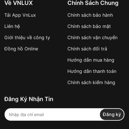
Về VNLUX
Chính Sách Chung
Tải App VnLux
Chính sách bảo hành
Áp dụng với các đơn hàng giá trị cao hoặc
Liên hệ
Chính sách bảo mật
sản phẩm đặc biệt
Khách hàng cần
đặt cọc trước 10% giá trị đơn
Giới thiệu về công ty
Chính sách vận chuyển
hàng
Số tiền còn lại thanh toán khi nhận hàng hoặc
Đồng hồ Online
Chính sách đổi trả
theo thỏa thuận
Hướng dẫn mua hàng
Lợi ích của việc đặt cọc:
Hướng dẫn thanh toán
✔️ Đảm bảo xử lý đơn hàng nhanh chóng
Chính sách kiểm hàng
✔️ Hạn chế tình trạng hủy đơn không mong
muốn
Đăng Ký Nhận Tin
Từ khóa SEO:
Đăng ký