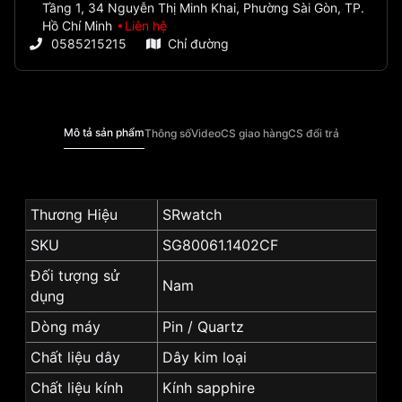
Tầng 1, 34 Nguyễn Thị Minh Khai, Phường Sài Gòn, TP.
Hồ Chí Minh
Liên hệ
0585215215
Chỉ đường
Mô tả sản phẩm
Thông số
Video
CS giao hàng
CS đổi trả
Thương Hiệu
SRwatch
SKU
SG80061.1402CF
Đối tượng sử
Nam
dụng
Dòng máy
Pin / Quartz
Chất liệu dây
Dây kim loại
Chất liệu kính
Kính sapphire