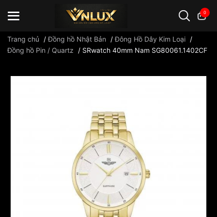
0
Trang chủ
/
Đồng hồ Nhật Bản
/
Đông Hồ Dây Kim Loại
/
Đồng hồ Pin / Quartz
/
SRwatch 40mm Nam SG80061.1402CF
Đồng hồ casio
đồng hồ G-Shock
đồng hồ Orient
...