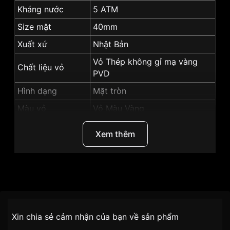
Kháng nước
5 ATM
Size mặt
40mm
Xuất xứ
Nhật Bản
Vỏ Thép không gỉ mạ vàng
Chất liệu vỏ
PVD
Hình dạng
Mặt tròn
Màu vỏ
Vỏ Màu Vàng
Màu mặt
Mặt trắng
Xem thêm
Độ dày
6.15mm
Những sản phẩm tương tự
"SRwatch 40mm Nam
SG80061.1402CF":
Thương Hiệu
SRwatch
SKU
SG80061.1402CF
Chính sách vận chuyển VNLUX
Xin chia sẻ cảm nhận của bạn về sản phẩm
tiện lợi –
Đối tượng sử dụng
Nam