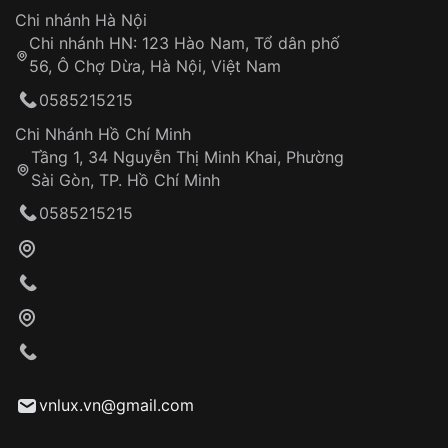
Hotline: 0585 215 215
Chi nhánh Hà Nội
Chi nhánh HN: 123 Hào Nam, Tổ dân phố
Từ khóa SEO:
56, Ô Chợ Dừa, Hà Nội, Việt Nam
Hỗ trợ nhanh chóng – minh bạch
0585215215
Đảm bảo quyền lợi khách hàng
Đồng hành cùng khách hàng trong suốt quá
Chi Nhánh Hồ Chí Minh
trình sử dụng
Tầng 1, 34 Nguyễn Thị Minh Khai, Phường
Sài Gòn, TP. Hồ Chí Minh
Giao hàng tận nơi
0585215215
Khách hàng kiểm tra và thanh toán trực tiếp
cho nhân viên giao hàng
Xác nhận đơn hàng và thanh toán
VNLUX tiến hành giao hàng đến địa chỉ yêu
cầu
Từ khóa SEO:
vnlux.vn@gmail.com