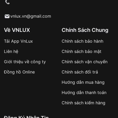
cầu
Từ khóa SEO:
vnlux.vn@gmail.com
Về VNLUX
Chính Sách Chung
Tải App VnLux
Chính sách bảo hành
Áp dụng với các đơn hàng giá trị cao hoặc
Liên hệ
Chính sách bảo mật
sản phẩm đặc biệt
Khách hàng cần
đặt cọc trước 10% giá trị đơn
Giới thiệu về công ty
Chính sách vận chuyển
hàng
Số tiền còn lại thanh toán khi nhận hàng hoặc
Đồng hồ Online
Chính sách đổi trả
theo thỏa thuận
Hướng dẫn mua hàng
Lợi ích của việc đặt cọc:
Hướng dẫn thanh toán
✔️ Đảm bảo xử lý đơn hàng nhanh chóng
Chính sách kiểm hàng
✔️ Hạn chế tình trạng hủy đơn không mong
muốn
Đăng Ký Nhận Tin