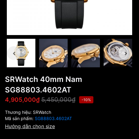
SRWatch 40mm Nam
SG88803.4602AT
5,450,000₫
4,905,000₫
-10%
Thương hiệu:
SRWatch
Mã sản phẩm:
SG88803.4602AT
Hướng dẫn chọn size