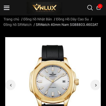
0
Trang chủ
/
Đồng hồ Nhật Bản
/
Đồng Hồ Dây Cao Su
/
Đồng hồ SRWatch
/
SRWatch 40mm Nam SG88803.4602AT
Đồng hồ casio
đồng hồ G-Shock
đồng hồ Orient
...