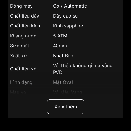
Dòng máy
Cơ / Automatic
Chất liệu dây
Dây cao su
Chất liệu kính
Kính sapphire
Kháng nước
5 ATM
Size mặt
40mm
Xuất xứ
Nhật Bản
Vỏ Thép không gỉ mạ vàng
Chất liệu vỏ
PVD
Hình dạng
Mặt Oval
Màu vỏ
Vỏ Màu Vàng
Màu mặt
Mặt trắng
Xem thêm
Độ dày
11.3mm
Những sản phẩm tương tự
"SRWatch 40mm Nam
SG88803.4602AT":