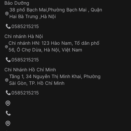
Thời gian tính từ khi xác nhận đơn hàng thành
Vỏ đồng hồ
Bảo Dưỡng
công
Sản phẩm đã bị:
38 phố Bạch Mai,Phường Bạch Mai , Quận
Tự ý sửa chữa
Hai Bà Trưng ,Hà Nội
Can thiệp tại các nơi không thuộc hệ
0585215215
thống VNLUX
Hotline: 0585 215 215
Chi nhánh Hà Nội
Chi nhánh HN: 123 Hào Nam, Tổ dân phố
Từ khóa SEO:
56, Ô Chợ Dừa, Hà Nội, Việt Nam
Hỗ trợ nhanh chóng – minh bạch
0585215215
Đảm bảo quyền lợi khách hàng
Đồng hành cùng khách hàng trong suốt quá
Chi Nhánh Hồ Chí Minh
trình sử dụng
Tầng 1, 34 Nguyễn Thị Minh Khai, Phường
Sài Gòn, TP. Hồ Chí Minh
Giao hàng tận nơi
0585215215
Khách hàng kiểm tra và thanh toán trực tiếp
cho nhân viên giao hàng
Xác nhận đơn hàng và thanh toán
VNLUX tiến hành giao hàng đến địa chỉ yêu