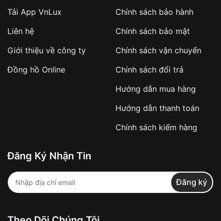
Tải App VnLux
Chính sách bảo hành
Áp dụng với các đơn hàng giá trị cao hoặc
Liên hệ
Chính sách bảo mật
sản phẩm đặc biệt
Khách hàng cần
đặt cọc trước 10% giá trị đơn
Giới thiệu về công ty
Chính sách vận chuyển
hàng
Số tiền còn lại thanh toán khi nhận hàng hoặc
Đồng hồ Online
Chính sách đổi trả
theo thỏa thuận
Hướng dẫn mua hàng
Lợi ích của việc đặt cọc:
Hướng dẫn thanh toán
✔️ Đảm bảo xử lý đơn hàng nhanh chóng
Chính sách kiểm hàng
✔️ Hạn chế tình trạng hủy đơn không mong
muốn
Đăng Ký Nhận Tin
Từ khóa SEO:
Đăng ký
Khách hàng được
kiểm tra hàng trước khi
Theo Dõi Chúng Tôi