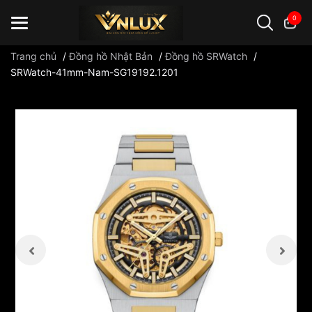
0
Trang chủ
/
Đồng hồ Nhật Bản
/
Đồng hồ SRWatch
/
SRWatch-41mm-Nam-SG19192.1201
Đồng hồ casio
đồng hồ G-Shock
đồng hồ Orient
...