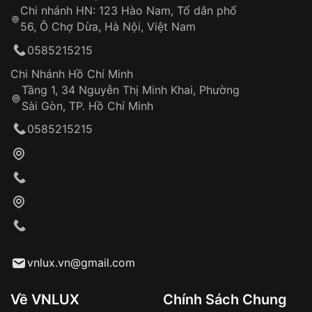
Chi nhánh HN: 123 Hào Nam, Tổ dân phố
Từ khóa SEO:
56, Ô Chợ Dừa, Hà Nội, Việt Nam
Hỗ trợ nhanh chóng – minh bạch
0585215215
Đảm bảo quyền lợi khách hàng
Đồng hành cùng khách hàng trong suốt quá
Chi Nhánh Hồ Chí Minh
trình sử dụng
Tầng 1, 34 Nguyễn Thị Minh Khai, Phường
Sài Gòn, TP. Hồ Chí Minh
Giao hàng tận nơi
0585215215
Khách hàng kiểm tra và thanh toán trực tiếp
cho nhân viên giao hàng
Xác nhận đơn hàng và thanh toán
VNLUX tiến hành giao hàng đến địa chỉ yêu
cầu
Từ khóa SEO:
vnlux.vn@gmail.com
Về VNLUX
Chính Sách Chung