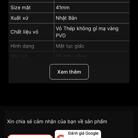
Size mặt
41mm
Xuất xứ
Nhật Bản
Vỏ Thép không gỉ mạ vàng
Chất liệu vỏ
PVD
Hình dạng
Mặt lục giác
Màu vỏ
Vỏ Màu Vàng
Màu mặt
Mặt trắng
Xem thêm
Độ dày
11.5mm
Những sản phẩm tương tự
"SRWatch-41mm-Nam-
SG19192.1201":
Thương Hiệu
SRwatch
SKU
SG19192.1201
Chính sách vận chuyển VNLUX
Xin chia sẻ cảm nhận của bạn về sản phẩm
tiện lợi –
Đối tượng sử dụng
Nam
nhanh chóng – minh bạch