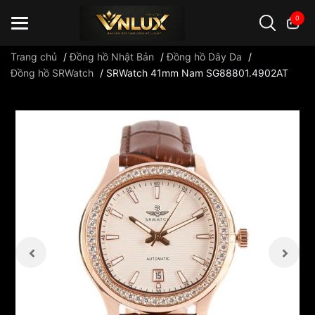
0
Trang chủ
/
Đồng hồ Nhật Bản
/
Đồng hồ Dây Da
/
Đồng hồ SRWatch
/
SRWatch 41mm Nam SG88801.4902AT
Đồng hồ casio
đồng hồ G-Shock
đồng hồ Orient
...