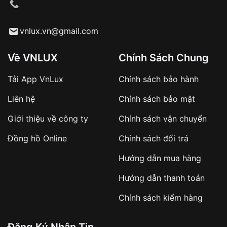
cầu
Từ khóa SEO:
vnlux.vn@gmail.com
Về VNLUX
Chính Sách Chung
Tải App VnLux
Chính sách bảo hành
Áp dụng với các đơn hàng giá trị cao hoặc
Liên hệ
Chính sách bảo mật
sản phẩm đặc biệt
Khách hàng cần
đặt cọc trước 10% giá trị đơn
Giới thiệu về công ty
Chính sách vận chuyển
hàng
Số tiền còn lại thanh toán khi nhận hàng hoặc
Đồng hồ Online
Chính sách đổi trả
theo thỏa thuận
Hướng dẫn mua hàng
Lợi ích của việc đặt cọc:
Hướng dẫn thanh toán
✔️ Đảm bảo xử lý đơn hàng nhanh chóng
Chính sách kiểm hàng
✔️ Hạn chế tình trạng hủy đơn không mong
muốn
Đăng Ký Nhận Tin