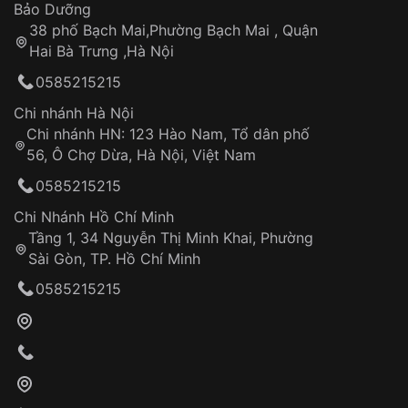
Thời gian tính từ khi xác nhận đơn hàng thành
Vỏ đồng hồ
Bảo Dưỡng
Những sản phẩm tương tự
"SRWatch 41mm Nam
công
Sản phẩm đã bị:
38 phố Bạch Mai,Phường Bạch Mai , Quận
SG88801.4902AT":
Tự ý sửa chữa
Hai Bà Trưng ,Hà Nội
Can thiệp tại các nơi không thuộc hệ
0585215215
thống VNLUX
Hotline: 0585 215 215
Chi nhánh Hà Nội
Chi nhánh HN: 123 Hào Nam, Tổ dân phố
Từ khóa SEO:
56, Ô Chợ Dừa, Hà Nội, Việt Nam
Hỗ trợ nhanh chóng – minh bạch
0585215215
Đảm bảo quyền lợi khách hàng
Đồng hành cùng khách hàng trong suốt quá
Chi Nhánh Hồ Chí Minh
trình sử dụng
Tầng 1, 34 Nguyễn Thị Minh Khai, Phường
Sài Gòn, TP. Hồ Chí Minh
Giao hàng tận nơi
0585215215
Khách hàng kiểm tra và thanh toán trực tiếp
cho nhân viên giao hàng
Xác nhận đơn hàng và thanh toán
VNLUX tiến hành giao hàng đến địa chỉ yêu