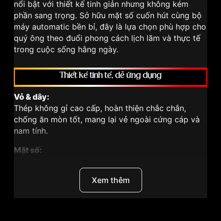
nổi bật với thiết kế tinh giản nhưng không kém
phần sang trọng. Sở hữu mặt số cuốn hút cùng bộ
máy automatic bền bỉ, đây là lựa chọn phù hợp cho
quý ông theo đuổi phong cách lịch lãm và thực tế
trong cuộc sống hằng ngày.
Thiết kế tinh tế, dễ ứng dụng
Vỏ & dây:
Thép không gỉ cao cấp, hoàn thiện chắc chắn,
chống ăn mòn tốt, mang lại vẻ ngoài cứng cáp và
nam tính.
Mặt số:
Thiết kế hiện đại với bố cục rõ ràng, dễ quan sát.
Kim và cọc số thanh mảnh, kết hợp lịch ngày tại vị
Xem thêm
trí 3 giờ tăng tính tiện dụng.
Kích thước:
Đường kính 41mm – phù hợp đa số cổ tay nam, tạo