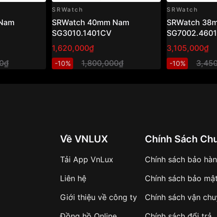
SRWatch
SRWatch
Nam
SRWatch 40mm Nam
SRWatch 38
SG3010.1401CV
SG7002.460
1,620,000₫
3,105,000₫
00₫
1,800,000₫
3,45
-10%
-10%
PVD
đi mưa)
Về VNLUX
Chính Sách Ch
Tải App VnLux
Chính sách bảo hà
c đồng hồ sang trọng
Liên hệ
Chính sách bảo mậ
 tiệc tùng, sự kiện quan
ồng hồ này sẽ là điểm
Giới thiệu về công ty
Chính sách vận ch
à đẳng cấp của mình.
Đồng hồ Online
Chính sách đổi trả