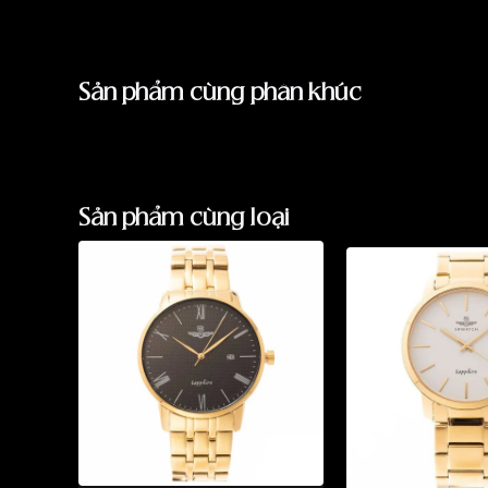
vẻ đẹp và chuyển động nhịp nhàng của bộ máy c
tiết được chế tác tỉ mỉ, tinh xảo, tạo nên một b
mê hoặc.
Vỏ đồng hồ:
Vỏ đồng hồ được làm từ thép k
Sản phẩm cùng phân khúc
PVD sang trọng, đường kính 42mm vừa vặn với 
bezel được đính đá Swarovski lấp lánh, tạo đi
phái.
Dây đeo:
Dây da cá sấu màu nâu sang trọng
mang lại cảm giác thoải mái khi đeo. Khóa gập t
Sản phẩm cùng loại
Bộ máy Automatic Nhật Bản mạnh mẽ, bền bỉ:
Bộ máy Automatic:
Đồng hồ SRWATCH SG191
bộ máy Automatic Nhật Bản, nổi tiếng với độ c
vận hành ổn định và bền bỉ.