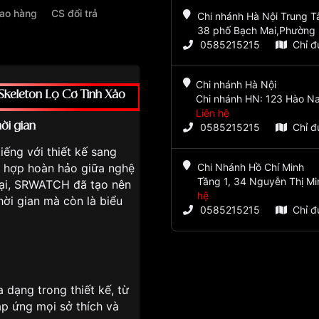
iao hàng
CS đổi trả
Chi nhánh Hà Nội Trung 
38 phố Bạch Mai,Phường 
0585215215
Chỉ 
Chi nhánh Hà Nội
keleton Lộ Cơ Tinh Xảo
Chi nhánh HN: 123 Hào Na
Liên hệ
ời gian
0585215215
Chỉ 
iếng với thiết kế sang
ết hợp hoàn hảo giữa nghệ
Chi Nhánh Hồ Chí Minh
Tầng 1, 34 Nguyễn Thị Mi
đại, SRWATCH đã tạo nên
hệ
ời gian mà còn là biểu
0585215215
Chỉ 
ạng trong thiết kế, từ
áp ứng mọi sở thích và