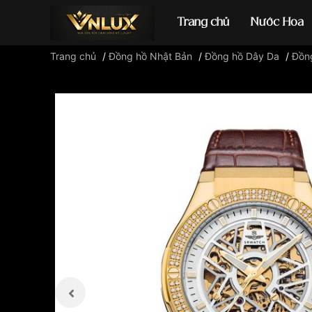
Trang chủ
Nước Hoa
Trang chủ
/
Đồng hồ Nhật Bản
/
Đồng hồ Dây Da
/
Đồn
Đồng hồ casio
đ