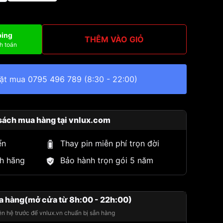
ping
THÊM VÀO GIỎ
h toán
đặt mua
0795 496 789
(8:30 - 22:00)
sách mua hàng tại vnlux.com
ển
Thay pin miễn phí trọn đời
h hãng
Bảo hành trọn gói 5 năm
a hàng(mở cửa từ 8h:00 - 22h:00)
iên hệ trước để vnlux.vn chuẩn bị sẵn hàng