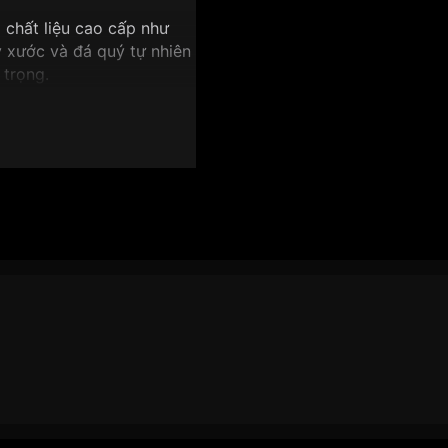
hất liệu cao cấp như
y xước và đá quý tự nhiên
 trọng.
rang bị bộ máy quartz
 xác và ổn định cao.
hồ Skeleton tinh
yệt tác đồng hồ Skeleton
à sự phức tạp của nghệ
bộ máy cơ khí lộ thiên,
 thời gian mà còn là một
ng cách và đẳng cấp của
 tạp, phô diễn trọn vẹn