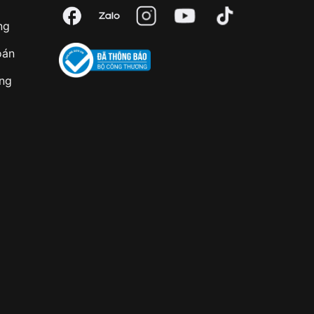
ng
oán
àng