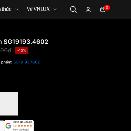
0
n thức
Về VNLUX
 SG19193.4602
000₫
-10%
n phẩm:
SG19193.4602