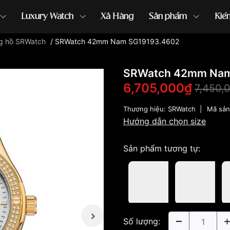
Luxury Watch
Xả Hàng
Sản phẩm
Kiế
g hồ SRWatch
/
SRWatch 42mm Nam SG19193.4602
ồng hồ G-Shock
đồng hồ Orient
...
SRWatch 42mm Nam
6,705,000₫
7,450,
Thương hiệu:
SRWatch
|
Mã sả
Hướng dẫn chọn size
Sản phẩm tương tự:
Số lượng: