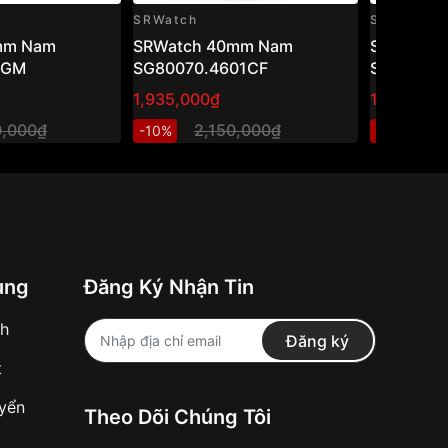
SRWatch
SRWatch
mm Nam
SRWatch 40mm Nam
SRwatch
1GM
SG80070.4601CF
SG1076.1
1,935,000₫
1,800,00
0,000₫
2,150,000₫
2
-10%
-10%
ung
Đăng Ký Nhận Tin
nh
Đăng ký
t
uyển
Theo Dõi Chúng Tôi