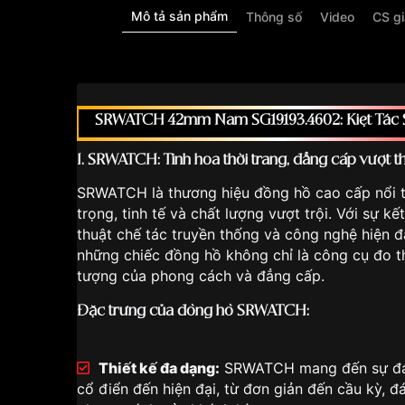
Mô tả sản phẩm
Thông số
Video
CS g
SRWATCH 42mm Nam SG19193.4602: Kiệt Tác S
I. SRWATCH: Tinh hoa thời trang, đẳng cấp vượt th
SRWATCH
là thương hiệu đồng hồ cao cấp nổi t
trọng, tinh tế và chất lượng vượt trội. Với sự k
thuật chế tác truyền thống và công nghệ hiện 
những chiếc đồng hồ không chỉ là công cụ đo th
tượng của phong cách và đẳng cấp.
Đặc trưng của đồng hồ SRWATCH:
Thiết kế đa dạng:
SRWATCH mang đến sự đa d
cổ điển đến hiện đại, từ đơn giản đến cầu kỳ, đ