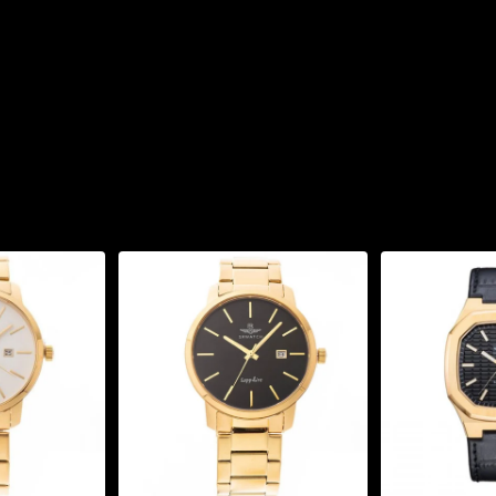
ơ khí bên trong. Các chi
ức tranh nghệ thuật đầy
hông gỉ 316L mạ vàng
cổ tay nam giới. Niềng
ểm nhấn sang trọng và quý
, mềm mại và ôm tay,
iện lợi và chắc chắn.
93.4602 được trang bị
hính xác cao, khả năng