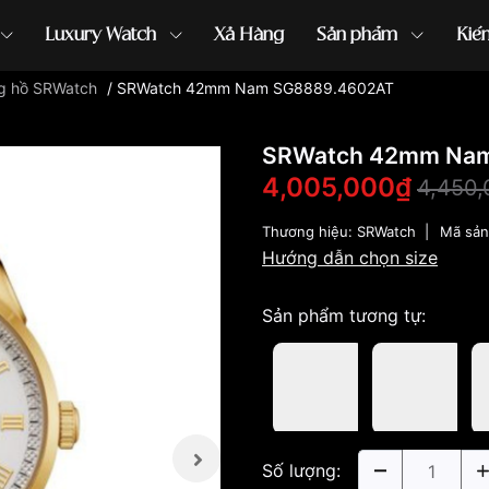
Luxury Watch
Xả Hàng
Sản phẩm
Kiế
g hồ SRWatch
/
SRWatch 42mm Nam SG8889.4602AT
ồng hồ G-Shock
đồng hồ Orient
...
SRWatch 42mm Na
4,005,000₫
4,450
Thương hiệu:
SRWatch
|
Mã sả
Hướng dẫn chọn size
Sản phẩm tương tự:
Số lượng: