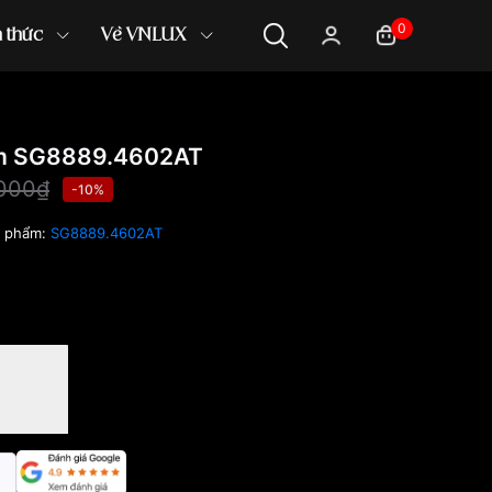
0
n thức
Về VNLUX
m SG8889.4602AT
,000₫
-10%
n phẩm:
SG8889.4602AT