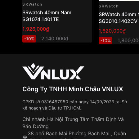
SRWatch
SRWatch
SRwatch 40mm Nam
SRWatch 40mm 
SG1074.1401TE
SG3010.1402CV
1,926,000₫
1,620,000₫
2,140,000₫
-10%
1,800,0
-10%
Công Ty TNHH Minh Châu VNLUX
GPKD số 0316487950 cấp ngày 14/09/2023 tại Sở
kế hoạch và Đầu tư TP.HCM.
Chi nhánh Hà Nội Trung Tâm Thẩm Định Và
Bảo Dưỡng
38 phố Bạch Mai,Phường Bạch Mai , Quận