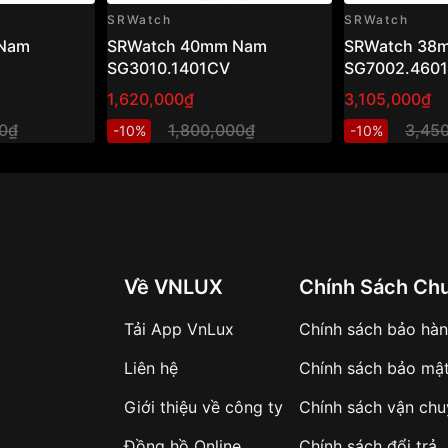
SRWatch
SRWatch
Nam
SRWatch 40mm Nam
SRWatch 38
SG3010.1401CV
SG7002.460
1,620,000₫
3,105,000₫
00₫
1,800,000₫
3,45
-10%
-10%
Về VNLUX
Chính Sách Ch
Tải App VnLux
Chính sách bảo hà
Liên hệ
Chính sách bảo mậ
Giới thiệu về công ty
Chính sách vận ch
Đồng hồ Online
Chính sách đổi trả