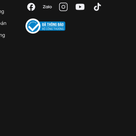
ng
oán
àng