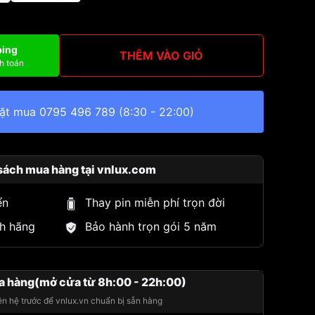
ping
THÊM VÀO GIỎ
h toán
đặt mua
0795 496 789
(8:30 - 22:00)
sách mua hàng tại vnlux.com
ển
Thay pin miễn phí trọn đời
h hãng
Bảo hành trọn gói 5 năm
a hàng(mở cửa từ 8h:00 - 22h:00)
iên hệ trước để vnlux.vn chuẩn bị sẵn hàng