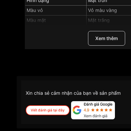
Hình dạng
Mặt tròn
Màu vỏ
Vỏ màu vàng
Màu mặt
Mặt trắng
Độ dày
12.5mm
Xem thêm
Những sản phẩm tương tự
"SRWatch 42mm Na
Xin chia sẻ cảm nhận của bạn về sản phẩm
Viết đánh giá tại đây