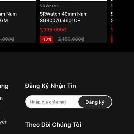
SRWatch
SRWatch
mm Nam
SRWatch 40mm Nam
SRwatch
1GM
SG80070.4601CF
SG1076.1
1,935,000₫
1,800,00
0,000₫
2,150,000₫
2
-10%
-10%
ung
Đăng Ký Nhận Tin
nh
Đăng ký
t
uyển
Theo Dõi Chúng Tôi