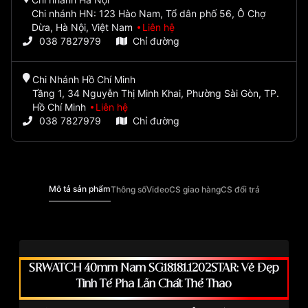
Chi nhánh HN: 123 Hào Nam, Tổ dân phố 56, Ô Chợ
Dừa, Hà Nội, Việt Nam
Liên hệ
038 7827979
Chỉ đường
Chi Nhánh Hồ Chí Minh
Tầng 1, 34 Nguyễn Thị Minh Khai, Phường Sài Gòn, TP.
Hồ Chí Minh
Liên hệ
038 7827979
Chỉ đường
Mô tả sản phẩm
Thông số
Video
CS giao hàng
CS đổi trả
SRWATCH 40mm Nam SG18181.1202STAR: Vẻ Đẹp
Tinh Tế Pha Lẫn Chất Thể Thao