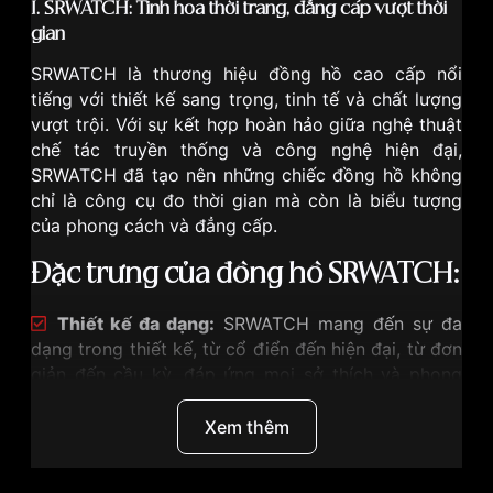
I. SRWATCH: Tinh hoa thời trang, đẳng cấp vượt thời
gian
SRWATCH
là thương hiệu đồng hồ cao cấp nổi
tiếng với thiết kế sang trọng, tinh tế và chất lượng
vượt trội. Với sự kết hợp hoàn hảo giữa nghệ thuật
chế tác truyền thống và công nghệ hiện đại,
SRWATCH đã tạo nên những chiếc đồng hồ không
chỉ là công cụ đo thời gian mà còn là biểu tượng
của phong cách và đẳng cấp.
Đặc trưng của đồng hồ SRWATCH:
Thiết kế đa dạng:
SRWATCH mang đến sự đa
dạng trong thiết kế, từ cổ điển đến hiện đại, từ đơn
giản đến cầu kỳ, đáp ứng mọi sở thích và phong
cách của khách hàng.
Chất liệu cao cấp:
SRWATCH sử dụng những
Xem thêm
chất liệu cao cấp như thép không gỉ, da thật, kính
sapphire chống trầy xước và đá quý tự nhiên để