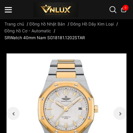
0
Trang chủ
/
Đồng hồ Nhật Bản
/
Đông Hồ Dây Kim Loại
/
Đồng hồ Cơ - Automatic
/
SRWatch 40mm Nam SG18181.1202STAR
Đồng hồ casio
đồng hồ G-Shock
đồng hồ Orient
...