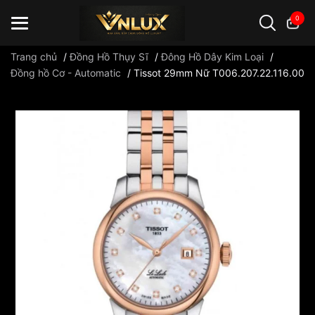
0
Trang chủ
/
Đồng Hồ Thụy Sĩ
/
Đông Hồ Dây Kim Loại
/
Đồng hồ Cơ - Automatic
/
Tissot 29mm Nữ T006.207.22.116.00
Đồng hồ casio
đồng hồ G-Shock
đồng hồ Orient
...