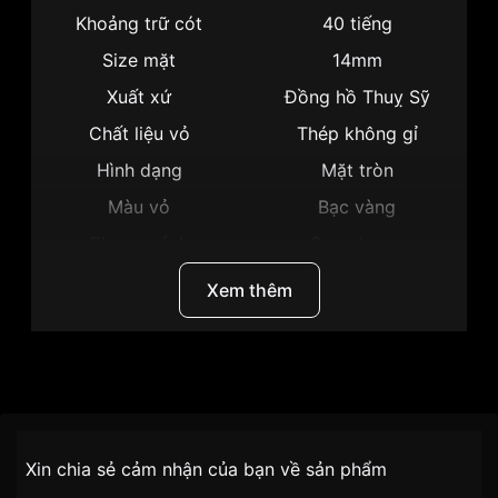
Khoảng trữ cót
40 tiếng
Size mặt
14mm
Xuất xứ
Đồng hồ Thuỵ Sỹ
Chất liệu vỏ
Thép không gỉ
Hình dạng
Mặt tròn
Màu vỏ
Bạc vàng
Phong cách
Sang trọng
Tính năng
Giờ, phút
Xem thêm
Độ dày
9mm
Màu mặt
Xà cừ trắng
Những sản phẩm tương tự
"Tissot 29mm Nữ
Thương Hiệu
Tissot
T006.207.22.116.00":
SKU
T006.207.22.116.00
Chính sách vận chuyển VNLUX
Xin chia sẻ cảm nhận của bạn về sản phẩm
tiện lợi –
Đối tượng sử dụng
Nữ