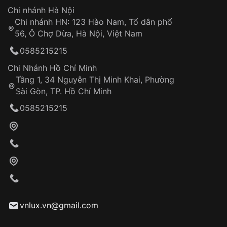
Hotline: 0585 215 215
Chi nhánh Hà Nội
Chi nhánh HN: 123 Hào Nam, Tổ dân phố
Từ khóa SEO:
56, Ô Chợ Dừa, Hà Nội, Việt Nam
Hỗ trợ nhanh chóng – minh bạch
0585215215
Đảm bảo quyền lợi khách hàng
Đồng hành cùng khách hàng trong suốt quá
Chi Nhánh Hồ Chí Minh
trình sử dụng
Tầng 1, 34 Nguyễn Thị Minh Khai, Phường
Sài Gòn, TP. Hồ Chí Minh
Giao hàng tận nơi
0585215215
Khách hàng kiểm tra và thanh toán trực tiếp
cho nhân viên giao hàng
Xác nhận đơn hàng và thanh toán
VNLUX tiến hành giao hàng đến địa chỉ yêu
cầu
Từ khóa SEO:
vnlux.vn@gmail.com