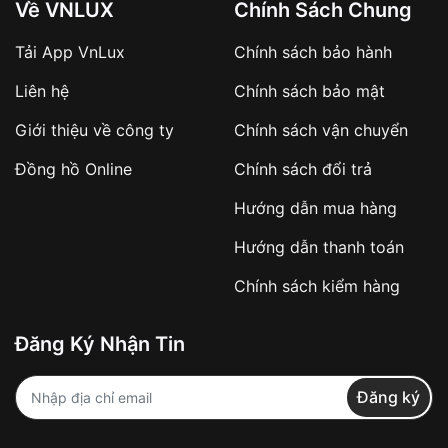
Về VNLUX
Chính Sách Chung
Tải App VnLux
Chính sách bảo hành
Áp dụng với các đơn hàng giá trị cao hoặc
Liên hệ
Chính sách bảo mật
sản phẩm đặc biệt
Khách hàng cần
đặt cọc trước 10% giá trị đơn
Giới thiệu về công ty
Chính sách vận chuyển
hàng
Số tiền còn lại thanh toán khi nhận hàng hoặc
Đồng hồ Online
Chính sách đổi trả
theo thỏa thuận
Hướng dẫn mua hàng
Lợi ích của việc đặt cọc:
Hướng dẫn thanh toán
✔️ Đảm bảo xử lý đơn hàng nhanh chóng
Chính sách kiểm hàng
✔️ Hạn chế tình trạng hủy đơn không mong
muốn
Đăng Ký Nhận Tin
Từ khóa SEO:
Đăng ký