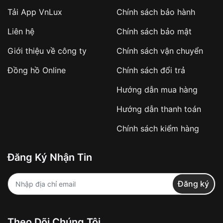
Tải App VnLux
Chính sách bảo hành
Áp dụng với các đơn hàng giá trị cao hoặc
Liên hệ
Chính sách bảo mật
sản phẩm đặc biệt
Khách hàng cần
đặt cọc trước 10% giá trị đơn
Giới thiệu về công ty
Chính sách vận chuyển
hàng
Số tiền còn lại thanh toán khi nhận hàng hoặc
Đồng hồ Online
Chính sách đổi trả
theo thỏa thuận
Hướng dẫn mua hàng
Lợi ích của việc đặt cọc:
Hướng dẫn thanh toán
✔️ Đảm bảo xử lý đơn hàng nhanh chóng
Chính sách kiểm hàng
✔️ Hạn chế tình trạng hủy đơn không mong
muốn
Đăng Ký Nhận Tin
Từ khóa SEO:
Đăng ký
Khách hàng được
kiểm tra hàng trước khi
Theo Dõi Chúng Tôi