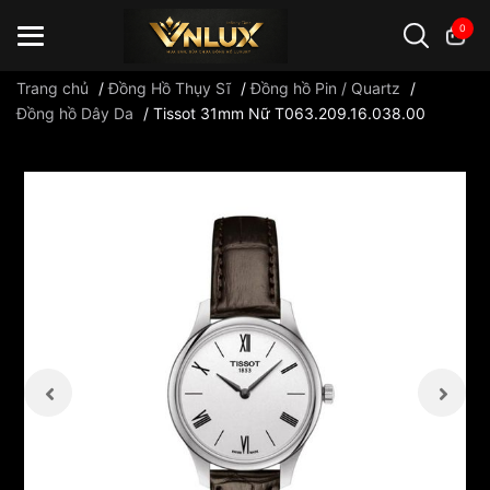
0
Trang chủ
/
Đồng Hồ Thụy Sĩ
/
Đồng hồ Pin / Quartz
/
Đồng hồ Dây Da
/
Tissot 31mm Nữ T063.209.16.038.00
Đồng hồ casio
đồng hồ G-Shock
đồng hồ Orient
...