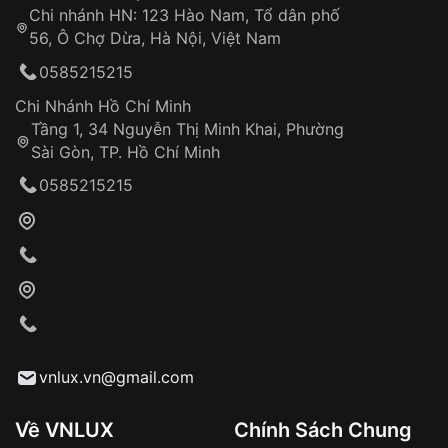
Chi nhánh HN: 123 Hào Nam, Tổ dân phố
Từ khóa SEO:
56, Ô Chợ Dừa, Hà Nội, Việt Nam
Hỗ trợ nhanh chóng – minh bạch
0585215215
Đảm bảo quyền lợi khách hàng
Đồng hành cùng khách hàng trong suốt quá
Chi Nhánh Hồ Chí Minh
trình sử dụng
Tầng 1, 34 Nguyễn Thị Minh Khai, Phường
Sài Gòn, TP. Hồ Chí Minh
Giao hàng tận nơi
0585215215
Khách hàng kiểm tra và thanh toán trực tiếp
cho nhân viên giao hàng
Xác nhận đơn hàng và thanh toán
VNLUX tiến hành giao hàng đến địa chỉ yêu
cầu
Từ khóa SEO:
vnlux.vn@gmail.com
Về VNLUX
Chính Sách Chung