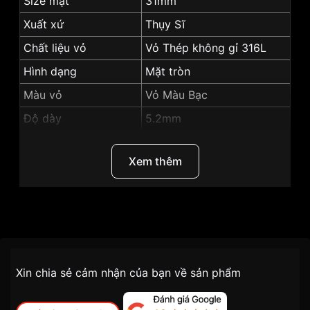
Size mặt
31mm
Xuất xứ
Thụy Sĩ
Chất liệu vỏ
Vỏ Thép không gỉ 316L
Hình dạng
Mặt tròn
Màu vỏ
Vỏ Màu Bạc
Độ dày
5.2mm
Màu mặt
màu trắng
Xem thêm
Những sản phẩm tương tự
"Tissot 31mm Nữ
T063.209.16.038.00":
Thương Hiệu
Tissot
SKU
T063.209.16.038.00
Chính sách vận chuyển VNLUX
Xin chia sẻ cảm nhận của bạn về sản phẩm
tiện lợi –
Đối tượng sử dụng
Nữ
nhanh chóng – minh bạch