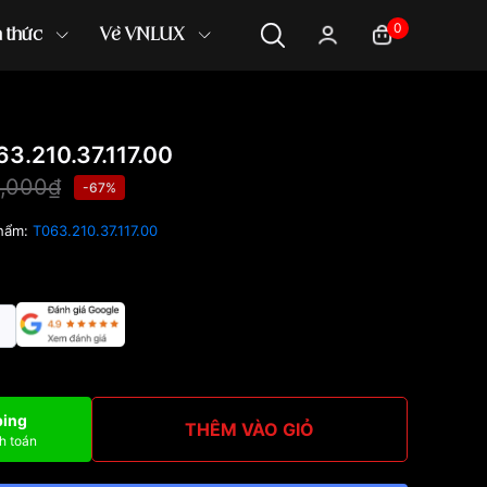
0
n thức
Về VNLUX
3.210.37.117.00
0,000₫
-67%
hẩm:
T063.210.37.117.00
ping
THÊM VÀO GIỎ
h toán