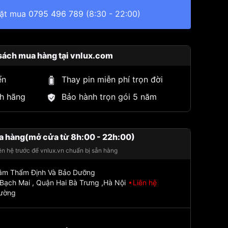
đặt mua
0795 496 789
(8:30 - 22:00)
sách mua hàng tại vnlux.com
ển
Thay pin miễn phí trọn đời
h hãng
Bảo hành trọn gói 5 năm
a hàng(mở cửa từ 8h:00 - 22h:00)
iên hệ trước để vnlux.vn chuẩn bị sẵn hàng
Tâm Thẩm Định Và Bảo Dưỡng
Bạch Mai , Quận Hai Bà Trưng ,Hà Nội
Liên hệ
đường