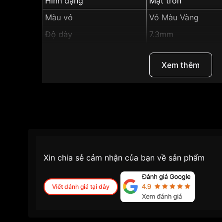
Hình dạng
Mặt tròn
Màu vỏ
Vỏ Màu Vàng
Độ dày
7.3mm
Màu mặt
màu trắng
Xem thêm
Những sản phẩm tương tự
"Tissot 33mm Nữ T0
Xin chia sẻ cảm nhận của bạn về sản phẩm
Viết đánh giá tại đây