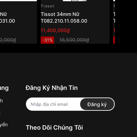
Tissot
Tissot
 Nữ
Tissot 34mm Nữ
Tissot 3
031.00
T082.210.11.058.00
T063.210.
11,400,000₫
10,999,8
00,000₫
16,500,000₫
1
-31%
-25%
ung
Đăng Ký Nhận Tin
nh
Đăng ký
t
uyển
Theo Dõi Chúng Tôi