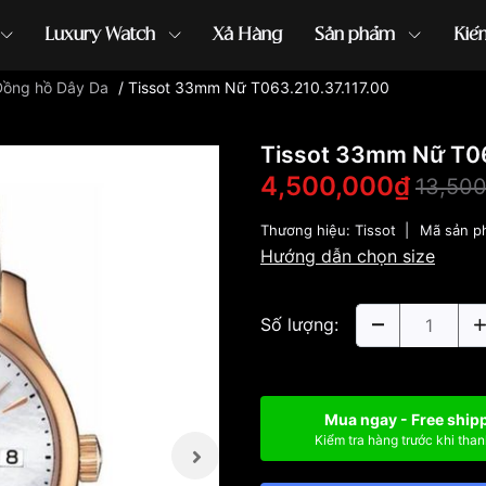
Luxury Watch
Xả Hàng
Sản phẩm
Kiế
Đồng hồ Dây Da
/
Tissot 33mm Nữ T063.210.37.117.00
ồng hồ G-Shock
đồng hồ Orient
...
Tissot 33mm Nữ T06
4,500,000₫
13,50
Thương hiệu:
Tissot
|
Mã sản p
Hướng dẫn chọn size
Số lượng:
Mua ngay - Free ship
Kiểm tra hàng trước khi than