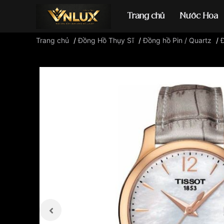
Trang chủ
Nước Hoa
Trang chủ
/
Đồng Hồ Thụy Sĩ
/
Đồng hồ Pin / Quartz
/
Đồng hồ casio
đ