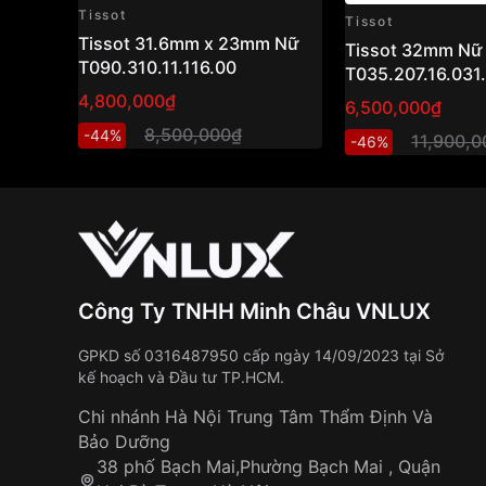
Tissot
Tissot
Tissot 31.6mm x 23mm Nữ
Tissot 32mm Nữ
T090.310.11.116.00
T035.207.16.031
4,800,000₫
6,500,000₫
8,500,000₫
-44%
11,900,
-46%
Công Ty TNHH Minh Châu VNLUX
GPKD số 0316487950 cấp ngày 14/09/2023 tại Sở
kế hoạch và Đầu tư TP.HCM.
Chi nhánh Hà Nội Trung Tâm Thẩm Định Và
Bảo Dưỡng
38 phố Bạch Mai,Phường Bạch Mai , Quận