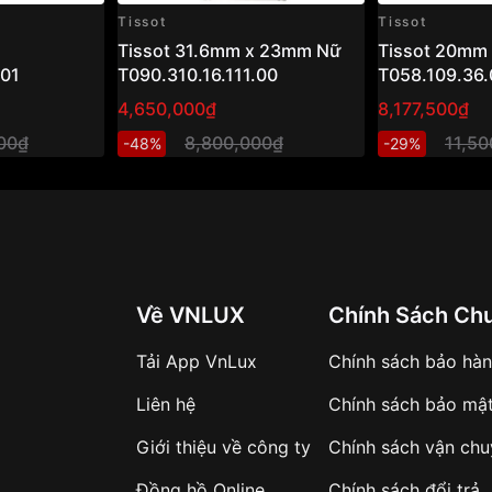
Tissot
Tissot
Tissot 31.6mm x 23mm Nữ
Tissot 20mm
.01
T090.310.16.111.00
T058.109.36.
4,650,000₫
8,177,500₫
000₫
8,800,000₫
11,5
-48%
-29%
Về VNLUX
Chính Sách Ch
Tải App VnLux
Chính sách bảo hà
Liên hệ
Chính sách bảo mậ
Giới thiệu về công ty
Chính sách vận ch
Đồng hồ Online
Chính sách đổi trả