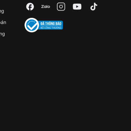
ng
oán
àng