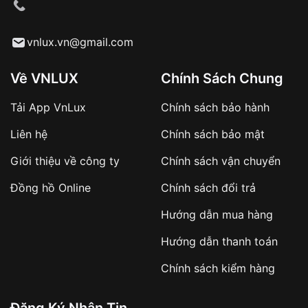
cầu
Từ khóa SEO:
vnlux.vn@gmail.com
Về VNLUX
Chính Sách Chung
Tải App VnLux
Chính sách bảo hành
Áp dụng với các đơn hàng giá trị cao hoặc
Liên hệ
Chính sách bảo mật
sản phẩm đặc biệt
Khách hàng cần
đặt cọc trước 10% giá trị đơn
Giới thiệu về công ty
Chính sách vận chuyển
hàng
Số tiền còn lại thanh toán khi nhận hàng hoặc
Đồng hồ Online
Chính sách đổi trả
theo thỏa thuận
Hướng dẫn mua hàng
Lợi ích của việc đặt cọc:
Hướng dẫn thanh toán
✔️ Đảm bảo xử lý đơn hàng nhanh chóng
Chính sách kiểm hàng
✔️ Hạn chế tình trạng hủy đơn không mong
muốn
Đăng Ký Nhận Tin