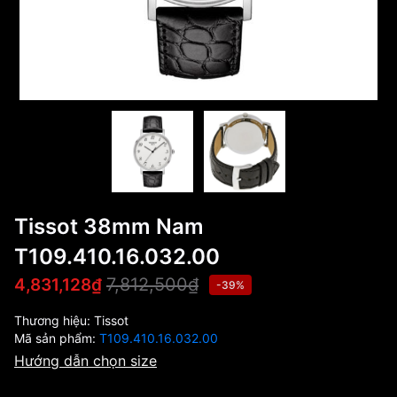
Tissot 38mm Nam
T109.410.16.032.00
7,812,500₫
4,831,128₫
-39%
Thương hiệu:
Tissot
Mã sản phẩm:
T109.410.16.032.00
Hướng dẫn chọn size