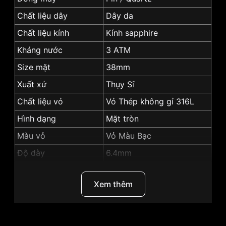
Chất liệu dây
Dây da
Chất liệu kính
Kính sapphire
Kháng nước
3 ATM
Size mặt
38mm
Xuất xứ
Thụy Sĩ
Chất liệu vỏ
Vỏ Thép không gỉ 316L
Hình dạng
Mặt tròn
Màu vỏ
Vỏ Màu Bạc
Độ dày
6.4mm
Màu mặt
màu trắng
Xem thêm
Những sản phẩm tương tự
"Tissot 38mm Nam
T109.410.16.032.00":