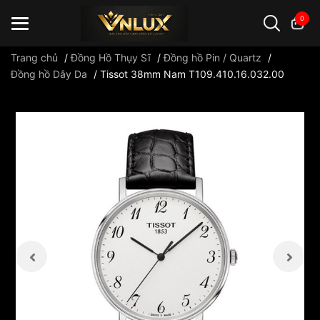
0
Trang chủ
/
Đồng Hồ Thụy Sĩ
/
Đồng hồ Pin / Quartz
/
Đồng hồ Dây Da
/
Tissot 38mm Nam T109.410.16.032.00
Đồng hồ casio
đồng hồ G-Shock
đồng hồ Orient
...