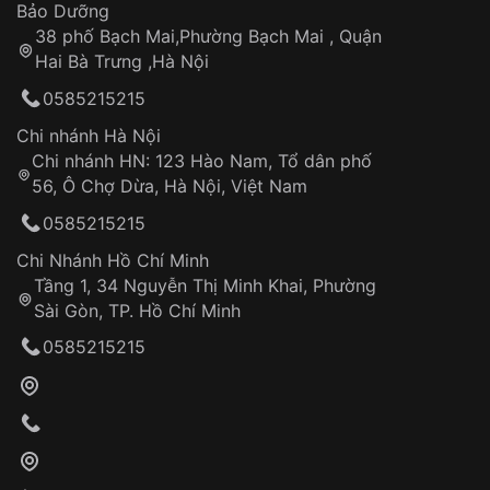
Thời gian tính từ khi xác nhận đơn hàng thành
Vỏ đồng hồ
Bảo Dưỡng
công
Sản phẩm đã bị:
38 phố Bạch Mai,Phường Bạch Mai , Quận
Tự ý sửa chữa
Hai Bà Trưng ,Hà Nội
Can thiệp tại các nơi không thuộc hệ
0585215215
thống VNLUX
Hotline: 0585 215 215
Chi nhánh Hà Nội
Chi nhánh HN: 123 Hào Nam, Tổ dân phố
Từ khóa SEO:
56, Ô Chợ Dừa, Hà Nội, Việt Nam
Hỗ trợ nhanh chóng – minh bạch
0585215215
Đảm bảo quyền lợi khách hàng
Đồng hành cùng khách hàng trong suốt quá
Chi Nhánh Hồ Chí Minh
trình sử dụng
Tầng 1, 34 Nguyễn Thị Minh Khai, Phường
Sài Gòn, TP. Hồ Chí Minh
Giao hàng tận nơi
0585215215
Khách hàng kiểm tra và thanh toán trực tiếp
cho nhân viên giao hàng
Xác nhận đơn hàng và thanh toán
VNLUX tiến hành giao hàng đến địa chỉ yêu