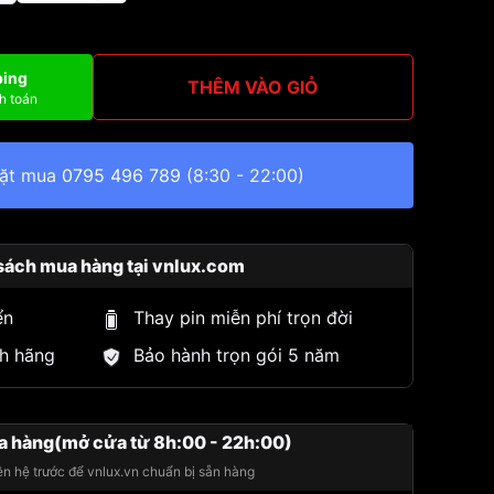
ping
THÊM VÀO GIỎ
h toán
đặt mua
0795 496 789
(8:30 - 22:00)
sách mua hàng tại vnlux.com
ển
Thay pin miễn phí trọn đời
h hãng
Bảo hành trọn gói 5 năm
a hàng(mở cửa từ 8h:00 - 22h:00)
iên hệ trước để vnlux.vn chuẩn bị sẵn hàng