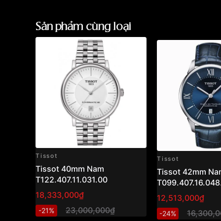
Sản phẩm cùng loại
Tissot
Tissot
Tissot 40mm Nam
Tissot 42mm Na
T122.407.11.031.00
T099.407.16.048
18,333,000₫
12,513,000₫
23,000,000₫
-21%
16,300,
-24%