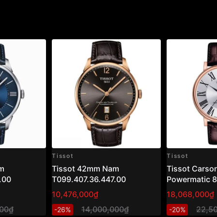
Tissot
Tissot
m
Tissot 42mm Nam
Tissot Carso
.00
T099.407.36.447.00
Powermatic 
T122.407.36
10,476,000₫
18,068,000₫
– Đồng hồ na
000₫
14,000,000₫
22,5
-26%
-20%
mạ vàng hồng