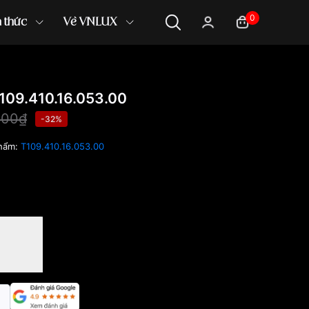
0
n thức
Về VNLUX
09.410.16.053.00
000₫
-32%
hẩm:
T109.410.16.053.00