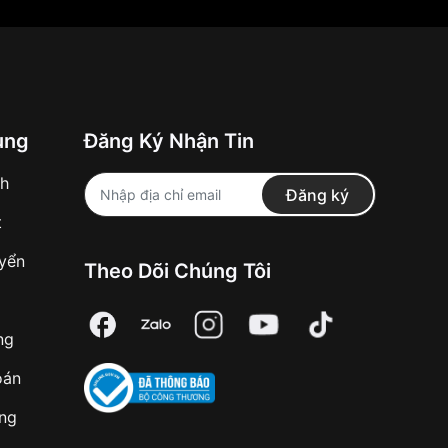
ung
Đăng Ký Nhận Tin
nh
Đăng ký
t
uyển
Theo Dõi Chúng Tôi
ng
oán
àng