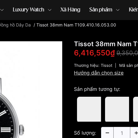
Luxury Watch
Xả Hàng
Sản phẩm
Kiế
Đồng hồ Dây Da
/
Tissot 38mm Nam T109.410.16.053.00
ồng hồ G-Shock
đồng hồ Orient
...
Tissot 38mm Nam T1
6,416,550₫
9,350,
Thương hiệu:
Tissot
|
Mã sản p
Hướng dẫn chọn size
Sản phẩm tương tự:
Số lượng: