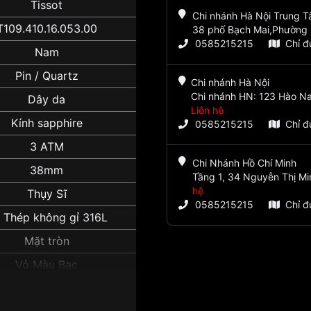
Tissot
Chi nhánh Hà Nội Trung 
T109.410.16.053.00
38 phố Bạch Mai,Phường 
0585215215
Chỉ 
Nam
Pin / Quartz
Chi nhánh Hà Nội
Chi nhánh HN: 123 Hào Na
Dây da
Liên hệ
Kính sapphire
0585215215
Chỉ 
3 ATM
Chi Nhánh Hồ Chí Minh
38mm
Tầng 1, 34 Nguyễn Thị Mi
hệ
Thụy Sĩ
0585215215
Chỉ 
 Thép không gỉ 316L
Mặt tròn
Vỏ Màu Bạc