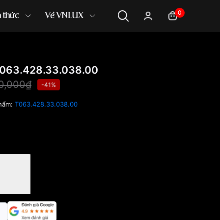
0
n thức
Về VNLUX
063.428.33.038.00
0,000₫
-41%
hẩm:
T063.428.33.038.00