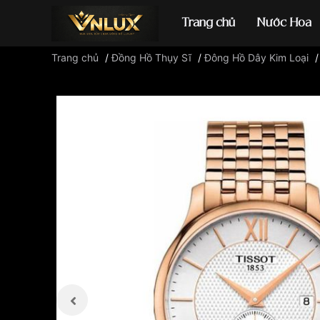
Trang chủ
Nước Hoa
Trang chủ
/
Đồng Hồ Thụy Sĩ
/
Đông Hồ Dây Kim Loại
Đồng hồ casio
đ