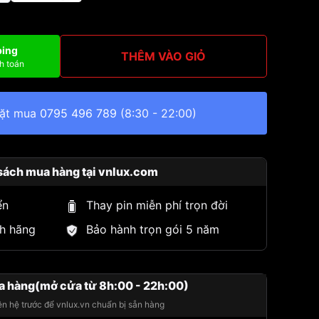
ping
THÊM VÀO GIỎ
h toán
đặt mua
0795 496 789
(8:30 - 22:00)
sách mua hàng tại vnlux.com
ển
Thay pin miễn phí trọn đời
h hãng
Bảo hành trọn gói 5 năm
a hàng(mở cửa từ 8h:00 - 22h:00)
iên hệ trước để vnlux.vn chuẩn bị sẵn hàng