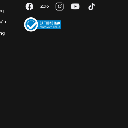
ng
oán
àng