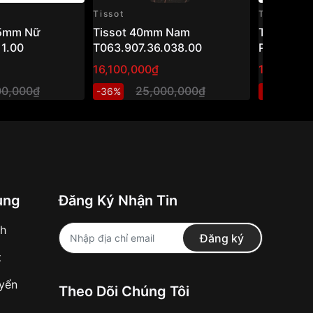
Tissot
Tissot
35mm Nữ
Tissot 40mm Nam
Tissot Ca
11.00
T063.907.36.038.00
Powermat
T122.407
16,100,000₫
18,068,0
– Đồng hồ
00,000₫
25,000,000₫
2
-36%
-20%
mạ vàng h
ung
Đăng Ký Nhận Tin
nh
Đăng ký
t
uyển
Theo Dõi Chúng Tôi