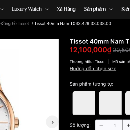
Luxury Watch
Xả Hàng
Sản phẩm
Kiế
/
Đồng hồ Tissot
/
Tissot 40mm Nam T063.428.33.038.00
ồng hồ G-Shock
đồng hồ Orient
...
Tissot 40mm Nam T
12,100,000₫
20,50
Thương hiệu:
Tissot
|
Mã sản p
Hướng dẫn chọn size
Sản phẩm tương tự:
Số lượng: