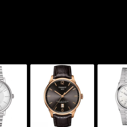
T063.428.33.038.00":