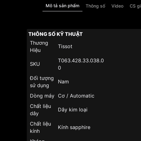
Mô tả sản phẩm
Thông số
Video
CS g
THÔNG SỐ KỸ THUẬT
Thương
Tissot
Hiệu
T063.428.33.038.0
SKU
0
Đối tượng
Nam
sử dụng
Dòng máy
Cơ / Automatic
Chất liệu
Dây kim loại
dây
Chất liệu
Kính sapphire
kính