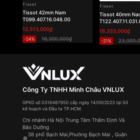
Tissot
Tissot
Tissot 42mm Nam
Tissot 40mm Na
T099.407.16.048.00
T122.407.11.031.
12,513,000₫
18,333,000₫
16,300,000₫
-24%
23,000,
-21%
Công Ty TNHH Minh Châu VNLUX
GPKD số 0316487950 cấp ngày 14/09/2023 tại Sở
kế hoạch và Đầu tư TP.HCM.
Chi nhánh Hà Nội Trung Tâm Thẩm Định Và
Bảo Dưỡng
38 phố Bạch Mai,Phường Bạch Mai , Quận