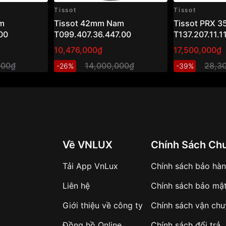
Tissot
Tissot
m
Tissot 42mm Nam
Tissot PRX 
00
T099.407.36.447.00
T137.207.11.1
10,476,000₫
17,500,000₫
000₫
14,000,000₫
28,3
-26%
-39%
Về VNLUX
Chính Sách Ch
Tải App VnLux
Chính sách bảo hà
Liên hệ
Chính sách bảo mậ
Giới thiệu về công ty
Chính sách vận ch
Đồng hồ Online
Chính sách đổi trả