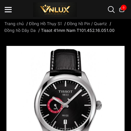
0
Trang chủ
/
Đồng Hồ Thụy Sĩ
/
Đồng hồ Pin / Quartz
/
Đồng hồ Dây Da
/
Tissot 41mm Nam T101.452.16.051.00
Đồng hồ casio
đồng hồ G-Shock
đồng hồ Orient
...