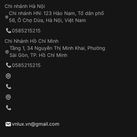
Hotline: 0585 215 215
Chi nhánh Hà Nội
Chi nhánh HN: 123 Hào Nam, Tổ dân phố
Từ khóa SEO:
56, Ô Chợ Dừa, Hà Nội, Việt Nam
Hỗ trợ nhanh chóng – minh bạch
0585215215
Đảm bảo quyền lợi khách hàng
Đồng hành cùng khách hàng trong suốt quá
Chi Nhánh Hồ Chí Minh
trình sử dụng
Tầng 1, 34 Nguyễn Thị Minh Khai, Phường
Sài Gòn, TP. Hồ Chí Minh
Giao hàng tận nơi
0585215215
Khách hàng kiểm tra và thanh toán trực tiếp
cho nhân viên giao hàng
Xác nhận đơn hàng và thanh toán
VNLUX tiến hành giao hàng đến địa chỉ yêu
cầu
Từ khóa SEO:
vnlux.vn@gmail.com