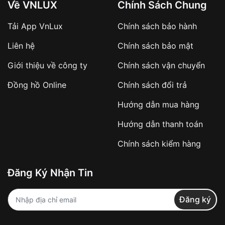
Về VNLUX
Chính Sách Chung
Tải App VnLux
Chính sách bảo hành
Áp dụng với các đơn hàng giá trị cao hoặc
Liên hệ
Chính sách bảo mật
sản phẩm đặc biệt
Khách hàng cần
đặt cọc trước 10% giá trị đơn
Giới thiệu về công ty
Chính sách vận chuyển
hàng
Số tiền còn lại thanh toán khi nhận hàng hoặc
Đồng hồ Online
Chính sách đổi trả
theo thỏa thuận
Hướng dẫn mua hàng
Lợi ích của việc đặt cọc:
Hướng dẫn thanh toán
✔️ Đảm bảo xử lý đơn hàng nhanh chóng
Chính sách kiểm hàng
✔️ Hạn chế tình trạng hủy đơn không mong
muốn
Đăng Ký Nhận Tin
Từ khóa SEO:
Đăng ký