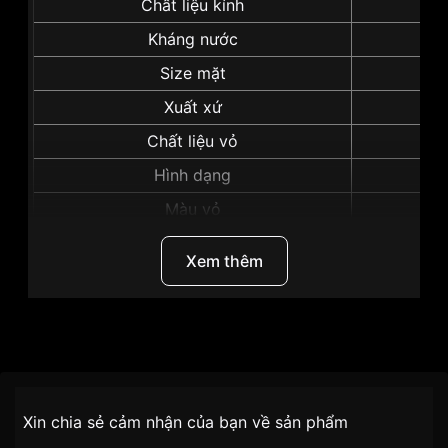
Chất liệu kính
Kháng nước
Size mặt
Xuất xứ
Chất liệu vỏ
Hình dạng
Màu vỏ
Xem thêm
Những sản phẩm tương tự
"Tissot 41mm Nam
T101.452.16.051.00":
Thương hiệu
Tissot
SKU
T101.452.16.051.00
Chính sách vận chuyển VNLUX
Xin chia sẻ cảm nhận của bạn về sản phẩm
tiện lợi –
Đối tượng sử dụng
Nam