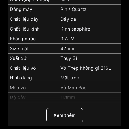
Dòng máy
Pin / Quartz
Chất liệu dây
Dây da
Chất liệu kính
Kính sapphire
Kháng nước
3 ATM
Size mặt
42mm
Xuất xứ
Thụy Sĩ
Chất liệu vỏ
Vỏ Thép không gỉ 316L
Hình dạng
Mặt tròn
Màu vỏ
Vỏ Màu Bạc
Độ dày
11.1mm
Màu mặt
màu trắng
Xem thêm
Những sản phẩm tương tự
"Tissot 42mm Nam
T063.617.16.037.00":