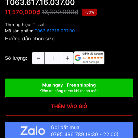
T063.617.16.037.00
16,300,000₫
11,570,000₫
-30%
Thương hiệu:
Tissot
Mã sản phẩm:
T063.617.16.037.00
Hướng dẫn chọn size
Số lượng:
Mua ngay - Free shipping
Kiểm tra hàng trước khi thanh toán
THÊM VÀO GIỎ
Gọi đặt mua
0795 496 789
(8:30 - 22:00)