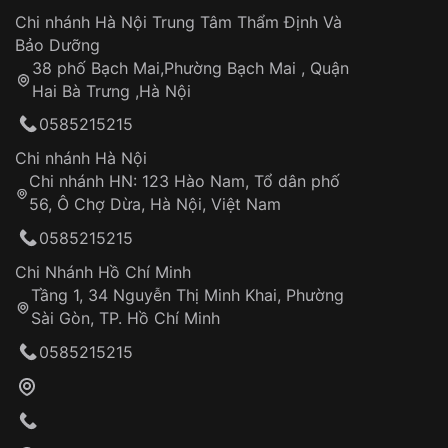
Áp dụng cho tất cả tỉnh thành trên toàn quốc
Dây đeo
Chi nhánh Hà Nội Trung Tâm Thẩm Định Và
Thời gian tính từ khi xác nhận đơn hàng thành
Vỏ đồng hồ
Bảo Dưỡng
công
Sản phẩm đã bị:
38 phố Bạch Mai,Phường Bạch Mai , Quận
Tự ý sửa chữa
Hai Bà Trưng ,Hà Nội
Can thiệp tại các nơi không thuộc hệ
0585215215
thống VNLUX
Hotline: 0585 215 215
Chi nhánh Hà Nội
Chi nhánh HN: 123 Hào Nam, Tổ dân phố
Từ khóa SEO:
56, Ô Chợ Dừa, Hà Nội, Việt Nam
Hỗ trợ nhanh chóng – minh bạch
0585215215
Đảm bảo quyền lợi khách hàng
Đồng hành cùng khách hàng trong suốt quá
Chi Nhánh Hồ Chí Minh
trình sử dụng
Tầng 1, 34 Nguyễn Thị Minh Khai, Phường
Sài Gòn, TP. Hồ Chí Minh
Giao hàng tận nơi
0585215215
Khách hàng kiểm tra và thanh toán trực tiếp
cho nhân viên giao hàng