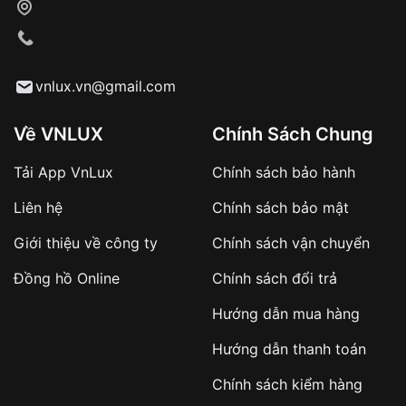
Xác nhận đơn hàng và thanh toán
VNLUX tiến hành giao hàng đến địa chỉ yêu
cầu
Từ khóa SEO:
vnlux.vn@gmail.com
Về VNLUX
Chính Sách Chung
Tải App VnLux
Chính sách bảo hành
Áp dụng với các đơn hàng giá trị cao hoặc
Liên hệ
Chính sách bảo mật
sản phẩm đặc biệt
Khách hàng cần
đặt cọc trước 10% giá trị đơn
Giới thiệu về công ty
Chính sách vận chuyển
hàng
Số tiền còn lại thanh toán khi nhận hàng hoặc
Đồng hồ Online
Chính sách đổi trả
theo thỏa thuận
Hướng dẫn mua hàng
Lợi ích của việc đặt cọc:
Hướng dẫn thanh toán
✔️ Đảm bảo xử lý đơn hàng nhanh chóng
Chính sách kiểm hàng
✔️ Hạn chế tình trạng hủy đơn không mong
muốn