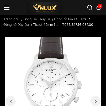
0
Trang chủ
/
Đồng Hồ Thụy Sĩ
/
Đồng hồ Pin / Quartz
/
Đồng hồ Dây Da
/
Tissot 42mm Nam T063.617.16.037.00
Đồng hồ casio
đồng hồ G-Shock
đồng hồ Orient
...