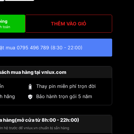
ping
THÊM VÀO GIỎ
h toán
đặt mua
0795 496 789
(8:30 - 22:00)
sách mua hàng tại vnlux.com
ển
Thay pin miễn phí trọn đời
h hãng
Bảo hành trọn gói 5 năm
a hàng(mở cửa từ 8h:00 - 22h:00)
iên hệ trước để vnlux.vn chuẩn bị sẵn hàng