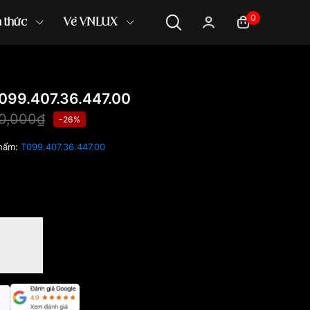
0
n thức
Về VNLUX
099.407.36.447.00
0,000₫
-26%
hẩm:
T099.407.36.447.00