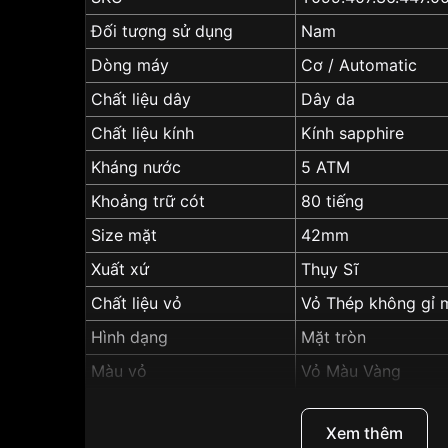
Đối tượng sử dụng
Nam
Dòng máy
Cơ / Automatic
Chất liệu dây
Dây da
Chất liệu kính
Kính sapphire
Kháng nước
5 ATM
Khoảng trữ cót
80 tiếng
Size mặt
42mm
Xuất xứ
Thụy Sĩ
Chất liệu vỏ
Vỏ Thép không gỉ 
Hình dạng
Mặt tròn
Màu vỏ
Vỏ Màu Vàng
Độ dày
10.9mm
Xem thêm
Màu mặt
Đen