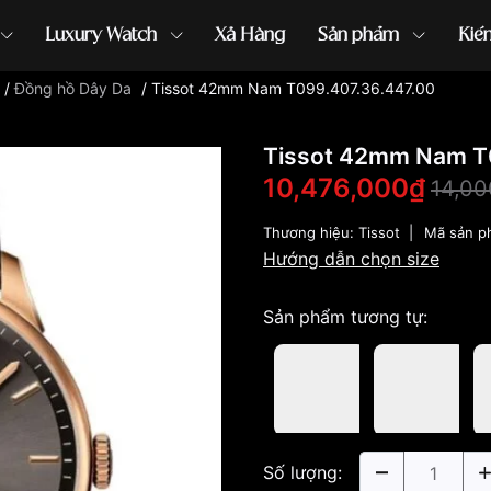
Luxury Watch
Xả Hàng
Sản phẩm
Kiế
/
Đồng hồ Dây Da
/
Tissot 42mm Nam T099.407.36.447.00
ồng hồ G-Shock
đồng hồ Orient
...
Tissot 42mm Nam T
10,476,000₫
14,00
Thương hiệu:
Tissot
|
Mã sản p
Hướng dẫn chọn size
Sản phẩm tương tự:
Số lượng: