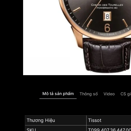
Mô tả sản phẩm
Thông số
Video
CS g
Thương Hiệu
Tissot
SKU
T099.407.36.447.0