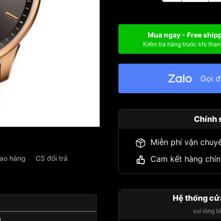
Mua ngay - Free ship
Kiểm tra hàng trước khi than
Gọi 
Chính 
Miễn phí vận chuy
iao hàng
CS đổi trả
Cam kết hàng chín
Hệ thống cử
vui lòng l
0