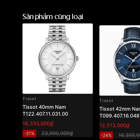
Sản phẩm cùng loại
Tissot
Tissot
Tissot 40mm Nam
Tissot 42mm Na
T122.407.11.031.00
T099.407.16.048
18,333,000₫
12,513,000₫
23,000,000₫
-21%
16,300,
-24%