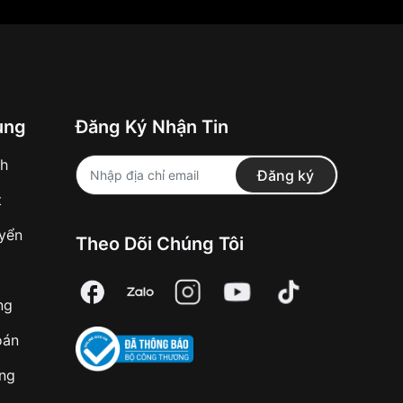
ung
Đăng Ký Nhận Tin
nh
Đăng ký
t
uyển
Theo Dõi Chúng Tôi
ng
oán
àng