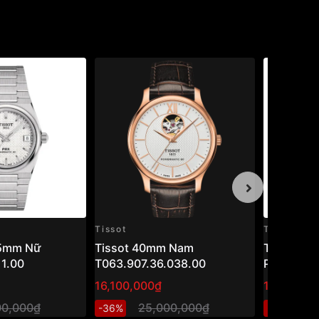
Tissot
Tissot
35mm Nữ
Tissot 40mm Nam
Tissot Ca
11.00
T063.907.36.038.00
Powermat
T122.407.
16,100,000₫
12,100,00
– Đồng hồ
00,000₫
25,000,000₫
2
-36%
-40%
demi gold 