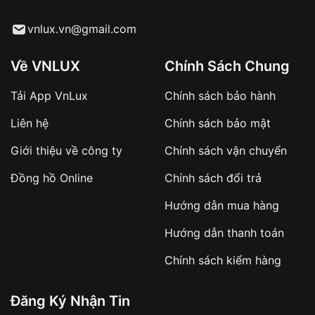
cầu
Từ khóa SEO:
vnlux.vn@gmail.com
Về VNLUX
Chính Sách Chung
Tải App VnLux
Chính sách bảo hành
Áp dụng với các đơn hàng giá trị cao hoặc
Liên hệ
Chính sách bảo mật
sản phẩm đặc biệt
Khách hàng cần
đặt cọc trước 10% giá trị đơn
Giới thiệu về công ty
Chính sách vận chuyển
hàng
Số tiền còn lại thanh toán khi nhận hàng hoặc
Đồng hồ Online
Chính sách đổi trả
theo thỏa thuận
Hướng dẫn mua hàng
Lợi ích của việc đặt cọc:
Hướng dẫn thanh toán
✔️ Đảm bảo xử lý đơn hàng nhanh chóng
Chính sách kiểm hàng
✔️ Hạn chế tình trạng hủy đơn không mong
muốn
Đăng Ký Nhận Tin
Từ khóa SEO: