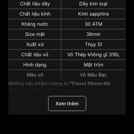
Chất liệu dây
Dây kim loại
Chất liệu kính
Kính sapphire
Kháng nước
30 ATM
Size mặt
36mm
Xuất xứ
Thụy Sĩ
Chất liệu vỏ
Vỏ Thép không gỉ 316L
Hình dạng
Mặt tròn
Màu vỏ
Vỏ Màu Bạc
Những sản phẩm tương tự
"Tissot 36mm Nữ
T120.210.11.041.00":
Xem thêm
Thương hiệu
Tissot