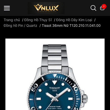
0
Trang chủ
/
Đồng Hồ Thụy Sĩ
/
Đông Hồ Dây Kim Loại
/
Đồng hồ Pin / Quartz
/
Tissot 36mm Nữ T120.210.11.041.00
Đồng hồ casio
đồng hồ G-Shock
đồng hồ Orient
...