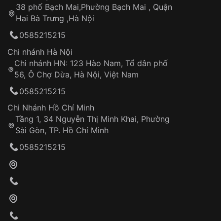
công
Sản phẩm đã bị:
38 phố Bạch Mai,Phường Bạch Mai , Quận
Tự ý sửa chữa
Hai Bà Trưng ,Hà Nội
Can thiệp tại các nơi không thuộc hệ
0585215215
thống VNLUX
Hotline: 0585 215 215
Chi nhánh Hà Nội
Chi nhánh HN: 123 Hào Nam, Tổ dân phố
Từ khóa SEO:
56, Ô Chợ Dừa, Hà Nội, Việt Nam
Hỗ trợ nhanh chóng – minh bạch
0585215215
Đảm bảo quyền lợi khách hàng
Đồng hành cùng khách hàng trong suốt quá
Chi Nhánh Hồ Chí Minh
trình sử dụng
Tầng 1, 34 Nguyễn Thị Minh Khai, Phường
Sài Gòn, TP. Hồ Chí Minh
Giao hàng tận nơi
0585215215
Khách hàng kiểm tra và thanh toán trực tiếp
cho nhân viên giao hàng
Xác nhận đơn hàng và thanh toán
VNLUX tiến hành giao hàng đến địa chỉ yêu