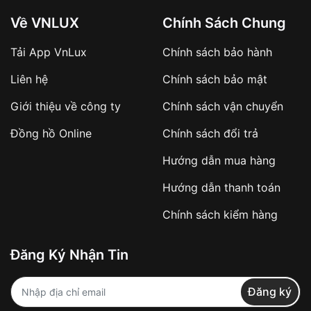
Về VNLUX
Chính Sách Chung
Tải App VnLux
Chính sách bảo hành
Áp dụng với các đơn hàng giá trị cao hoặc
Liên hệ
Chính sách bảo mật
sản phẩm đặc biệt
Khách hàng cần
đặt cọc trước 10% giá trị đơn
Giới thiệu về công ty
Chính sách vận chuyển
hàng
Số tiền còn lại thanh toán khi nhận hàng hoặc
Đồng hồ Online
Chính sách đổi trả
theo thỏa thuận
Hướng dẫn mua hàng
Lợi ích của việc đặt cọc:
Hướng dẫn thanh toán
✔️ Đảm bảo xử lý đơn hàng nhanh chóng
Chính sách kiểm hàng
✔️ Hạn chế tình trạng hủy đơn không mong
muốn
Đăng Ký Nhận Tin
Từ khóa SEO:
Đăng ký