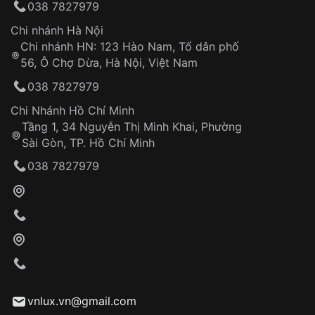
038 7827979
thống VNLUX
Hotline: 0585 215 215
Chi nhánh Hà Nội
Chi nhánh HN: 123 Hào Nam, Tổ dân phố
Từ khóa SEO:
56, Ô Chợ Dừa, Hà Nội, Việt Nam
Hỗ trợ nhanh chóng – minh bạch
038 7827979
Đảm bảo quyền lợi khách hàng
Đồng hành cùng khách hàng trong suốt quá
Chi Nhánh Hồ Chí Minh
trình sử dụng
Tầng 1, 34 Nguyễn Thị Minh Khai, Phường
Sài Gòn, TP. Hồ Chí Minh
Giao hàng tận nơi
038 7827979
Khách hàng kiểm tra và thanh toán trực tiếp
cho nhân viên giao hàng
Xác nhận đơn hàng và thanh toán
VNLUX tiến hành giao hàng đến địa chỉ yêu
cầu
Từ khóa SEO:
vnlux.vn@gmail.com