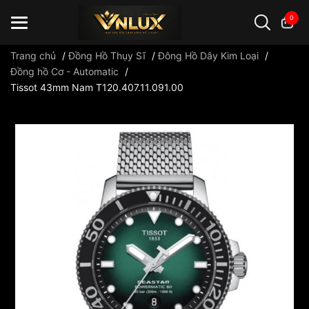
0
Trang chủ
/
Đồng Hồ Thụy Sĩ
/
Đông Hồ Dây Kim Loại
/
Đồng hồ Cơ - Automatic
/
Tissot 43mm Nam T120.407.11.091.00
Đồng hồ casio
đồng hồ G-Shock
đồng hồ Orient
...