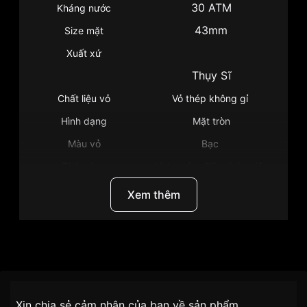
30 ATM
Kháng nước
43mm
Size mặt
Xuất xứ
Thụy Sĩ
Chất liệu vỏ
Vỏ thép không gỉ
Hình dạng
Mặt tròn
Màu vỏ
Bạc
Tính năng
Lịch ngày, Giờ, phút, giây
Độ dầy
12.7mm
Xem thêm
Màu mặt
Mặt xanh lục
Những sản phẩm tương tự
"Tissot 43mm Nam
T120.407.11.091.00":
Thương Hiệu
Đồng Hồ Tissot
SKU/UPC/MPN
T120.407.11.091.00
Chính sách vận chuyển VNLUX
Xin chia sẻ cảm nhận của bạn về sản phẩm