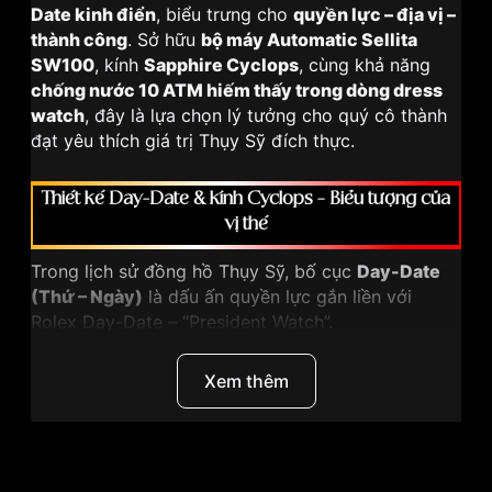
Date kinh điển
, biểu trưng cho
quyền lực – địa vị –
thành công
. Sở hữu
bộ máy Automatic Sellita
SW100
, kính
Sapphire Cyclops
, cùng khả năng
chống nước 10 ATM hiếm thấy trong dòng dress
watch
, đây là lựa chọn lý tưởng cho quý cô thành
đạt yêu thích giá trị Thụy Sỹ đích thực.
Thiết kế Day-Date & kính Cyclops – Biểu tượng của
vị thế
Trong lịch sử đồng hồ Thụy Sỹ, bố cục
Day-Date
(Thứ – Ngày)
là dấu ấn quyền lực gắn liền với
Rolex Day-Date – “President Watch”.
Titoni đã kế thừa tinh thần này trên
Cosmo Queen
Xem thêm
729 SY-DB-695
:
Ô
lịch Thứ
trải dài tại vị trí
12 giờ
Ô
lịch Ngày
tại
3 giờ
, phóng đại bởi
kính lúp
Thương hiệu
Titoni
Cyclops