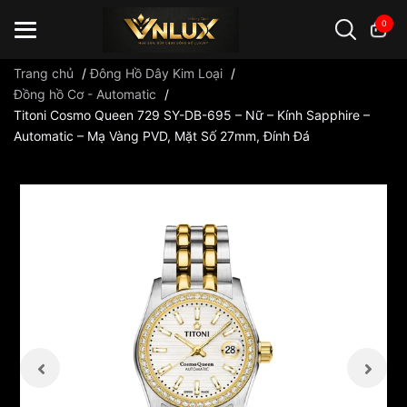
0
Trang chủ
/
Đông Hồ Dây Kim Loại
/
Đồng hồ Cơ - Automatic
/
Titoni Cosmo Queen 729 SY-DB-695 – Nữ – Kính Sapphire –
Đồng hồ casio
đồng hồ G-Shock
đồng hồ Orient
...
Automatic – Mạ Vàng PVD, Mặt Số 27mm, Đính Đá