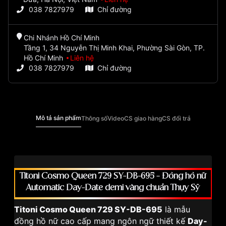
038 7827979
Chỉ đường
Chi Nhánh Hồ Chí Minh
Tầng 1, 34 Nguyễn Thị Minh Khai, Phường Sài Gòn, TP.
Hồ Chí Minh
Liên hệ
038 7827979
Chỉ đường
Mô tả sản phẩm
Thông số
Video
CS giao hàng
CS đổi trả
Titoni Cosmo Queen 729 SY-DB-695 – Đồng hồ nữ
Automatic Day-Date demi vàng chuẩn Thụy Sỹ
Titoni Cosmo Queen 729 SY-DB-695
là mẫu
đồng hồ nữ cao cấp mang ngôn ngữ thiết kế
Day-