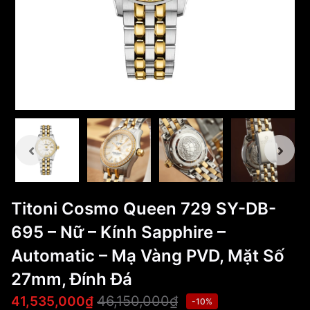
Titoni Cosmo Queen 729 SY-DB-
695 – Nữ – Kính Sapphire –
Automatic – Mạ Vàng PVD, Mặt Số
27mm, Đính Đá
46,150,000₫
41,535,000₫
-10%