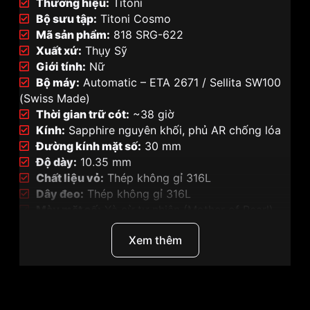
Thương hiệu:
Titoni
Bộ sưu tập:
Titoni Cosmo
Mã sản phẩm:
818 SRG-622
Xuất xứ:
Thụy Sỹ
Giới tính:
Nữ
Bộ máy:
Automatic – ETA 2671 / Sellita SW100
(Swiss Made)
Thời gian trữ cót:
~38 giờ
Kính:
Sapphire nguyên khối, phủ AR chống lóa
Đường kính mặt số:
30 mm
Độ dày:
10.35 mm
Chất liệu vỏ:
Thép không gỉ 316L
Dây đeo:
Thép không gỉ 316L
Màu mặt số:
Xà cừ tự nhiên (Mother of Pearl)
Chức năng:
Giờ – phút – giây – lịch ngày
Xem thêm
Chống nước:
10 ATM (100m)
Titoni Cosmo 818 SRG-622 – Thanh lịch Thụy Sỹ
dành cho quý cô hiện đại
Thương hiệu
Titoni