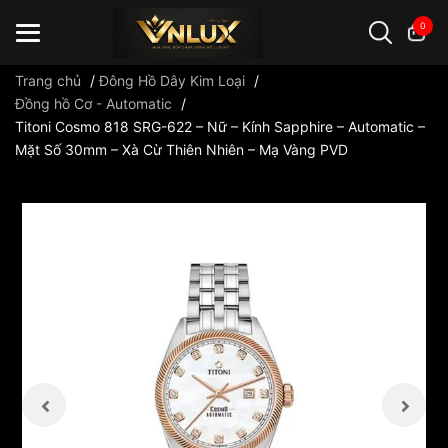
0
Trang chủ
/
Đông Hồ Dây Kim Loại
/
Đồng hồ Cơ - Automatic
/
Titoni Cosmo 818 SRG-622 – Nữ – Kính Sapphire – Automatic –
Đồng hồ casio
đồng hồ G-Shock
đồng hồ Orient
...
Mặt Số 30mm – Xà Cừ Thiên Nhiên – Mạ Vàng PVD