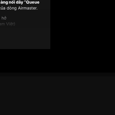
càng nối dây “Queue
ủa dòng Airmaster.
g hở
am Việt)
c
)
y mà
đeo thực tế cực gọn
 viên đá pha lê
trưng cho: