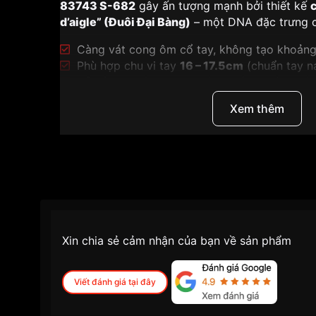
83743 S-682
gây ấn tượng mạnh bởi thiết kế
d’aigle” (Đuôi Đại Bàng)
– một DNA đặc trưng c
Càng vát cong ôm cổ tay, không tạo khoản
Phù hợp chu vi tay
16 – 17.5cm
(chuẩn tay n
Dễ luồn tay áo sơ mi, không cấn khi làm việ
Xem thêm
Hoàn thiện cao cấp:
Mặt trên: chải xước (giấu xước dăm)
Cạnh vát: đánh bóng gương (bắt sáng mạnh
👉 Nhờ đó, size
39mm
không chỉ đẹp trên giấ
và sang
.
Mặt số xanh navy chải tia Sunray & 12
Xin chia sẻ cảm nhận của bạn về sản phẩm
Titoni sử dụng tông
xanh Navy
– màu sắc biểu 
Viết đánh giá tại đây
Sự điềm tĩnh
Trí tuệ