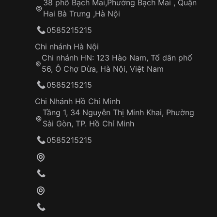
38 phố Bạch Mai,Phường Bạch Mai , Quận
Độ cứng gần như kim cương
Hai Bà Trưng ,Hà Nội
Không xước khi va chạm sinh hoạt
0585215215
Phủ
AR (Anti-Reflective) mặt dưới
:
Chi nhánh Hà Nội
Chi nhánh HN: 123 Hào Nam, Tổ dân phố
Giảm lóa mạnh dưới ánh nắng & đèn văn ph
56, Ô Chợ Dừa, Hà Nội, Việt Nam
Giữ được độ bền của lớp phủ (không dễ trầ
Nhìn mặt số
rất “trong”, nổi khối
0585215215
Chi Nhánh Hồ Chí Minh
Bộ máy Automatic Sellita SW200-1 – C
Tầng 1, 34 Nguyễn Thị Minh Khai, Phường
Sài Gòn, TP. Hồ Chí Minh
Bên trong là
Sellita SW200-1
, bộ máy automati
Thụy Sỹ:
0585215215
Thông số chính:
Automatic (tự động + lên cót tay)
Tần số:
28.800 vph (4Hz)
– kim giây trôi m
Trữ cót:
~38 – 41 giờ
26 chân kính