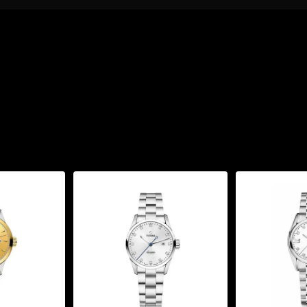
âu
hông dán keo
g
o doanh nhân
.
cả ngày không mỏi
y Oyster 3 mắt: