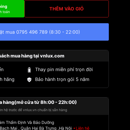
ping
THÊM VÀO GIỎ
h toán
đặt mua
0795 496 789
(8:30 - 22:00)
sách mua hàng tại vnlux.com
ển
Thay pin miễn phí trọn đời
h hãng
Bảo hành trọn gói 5 năm
a hàng(mở cửa từ 8h:00 - 22h:00)
iên hệ trước để vnlux.vn chuẩn bị sẵn hàng
Tâm Thẩm Định Và Bảo Dưỡng
Bạch Mai , Quận Hai Bà Trưng ,Hà Nội
Liên hệ