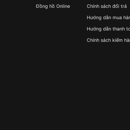
Đồng hồ Online
Chính sách đổi trả
Hướng dẫn mua hà
Hướng dẫn thanh t
òng
Chính sách kiểm h
y như AR mặt ngoài)
huẩn Swiss Movt
c phổ biến và bền bỉ nhất
ượt