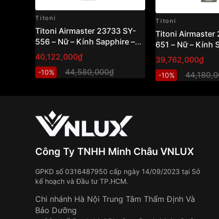
Không cấn, không kẹp lông tay
Titoni
Titoni
Hoàn thiện:
Titoni Airmaster 23733 SY-
Titoni Airmaster
556 – Nữ – Kính Sapphire –
Hai dải ngoài: chải xước
651 – Nữ – Kính 
Automatic – Mặt Số 29mm,
Dải giữa: đánh bóng
Automatic – Mặt
40,122,000₫
39,762,000₫
Mạ Vàng PVD, Chống Nước
Mạ Vàng PVD, C
Chất liệu
44,580,000₫
thép không gỉ 316L
(chuẩn y tế):
-10%
5ATM Vnlux
44,180,
-10%
5ATM Vnlux
Chống mồ hôi muối
Phù hợp khí hậu nóng ẩm Việt Nam
Mắt dây
đúc đặc
, cầm rất đầm tay
Khóa bướm gập đôi:
Công Ty TNHH Minh Châu VNLUX
Đóng mở chắc chắn
Tạo form liền mạch, sang trọng
GPKD số 0316487950 cấp ngày 14/09/2023 tại Sở
kế hoạch và Đầu tư TP.HCM.
Kính Sapphire phủ AR – Trong suốt, ch
Chi nhánh Hà Nội Trung Tâm Thẩm Định Và
Titoni sử dụng
kính Sapphire nguyên khối
:
Bảo Dưỡng