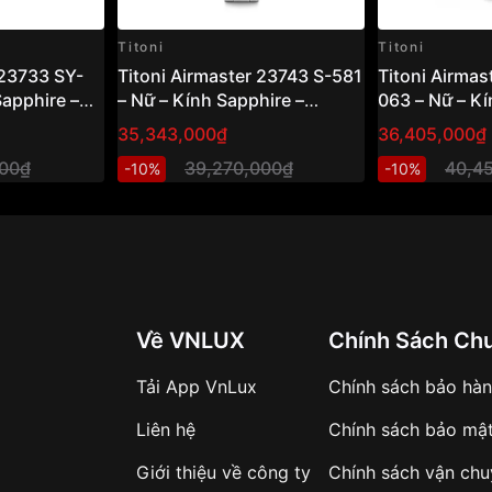
Titoni
Titoni
 23733 SY-
Titoni Airmaster 23743 S-581
Titoni Airmas
Sapphire –
– Nữ – Kính Sapphire –
063 – Nữ – Kí
 Số 29mm,
Automatic – Swiss Made, Kim
Cong – Autom
35,343,000₫
36,405,000₫
hống Nước
Xanh, Đính Đá Pha Lê Vnlux
27mm, Đính Đ
000₫
39,270,000₫
40,4
-10%
-10%
Chống Nước
Về VNLUX
Chính Sách Ch
Tải App VnLux
Chính sách bảo hà
ống trầy tối ưu
Liên hệ
Chính sách bảo mậ
Giới thiệu về công ty
Chính sách vận ch