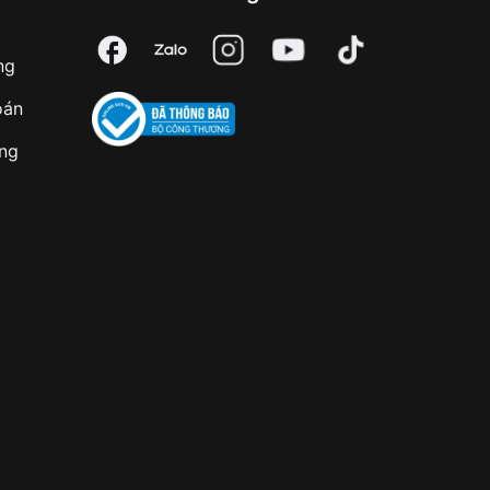
ng
oán
àng