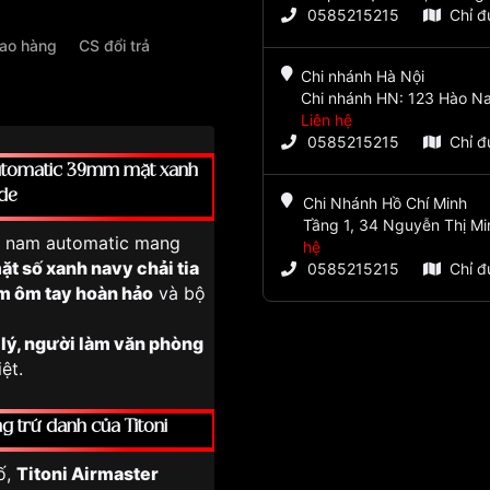
0585215215
Chỉ 
iao hàng
CS đổi trả
Chi nhánh Hà Nội
Chi nhánh HN: 123 Hào Na
Liên hệ
0585215215
Chỉ 
Automatic 39mm mặt xanh
de
Chi Nhánh Hồ Chí Minh
Tầng 1, 34 Nguyễn Thị Mi
 nam automatic mang
hệ
ặt số xanh navy chải tia
0585215215
Chỉ 
 ôm tay hoàn hảo
và bộ
lý, người làm văn phòng
ệt.
ng trứ danh của Titoni
ố,
Titoni Airmaster