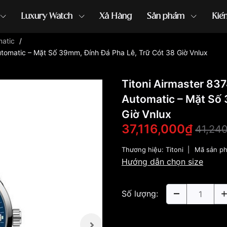
Luxury Watch
Xả Hàng
Sản phẩm
Kiế
matic
/
utomatic – Mặt Số 39mm, Đính Đá Pha Lê, Trữ Cót 38 Giờ Vnlux
ồng hồ G-Shock
đồng hồ Orient
...
Titoni Airmaster 83
Automatic – Mặt Số 
Giờ Vnlux
37,116,000₫
41,24
Thương hiệu:
Titoni
|
Mã sản p
Hướng dẫn chọn size
Số lượng: