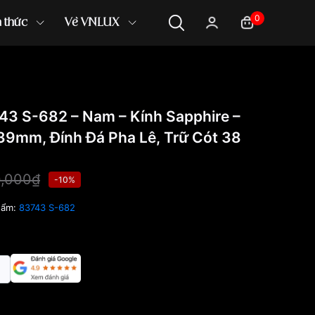
0
n thức
Về VNLUX
743 S-682 – Nam – Kính Sapphire –
39mm, Đính Đá Pha Lê, Trữ Cót 38
0,000₫
-10%
hẩm:
83743 S-682