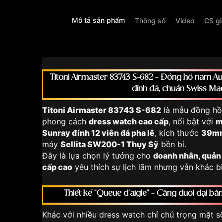
Mô tả sản phẩm
Thông số
Video
CS g
Titoni Airmaster 83743 S-682 – Đồng hồ nam 
đính đá, chuẩn Swiss Ma
Titoni Airmaster 83743 S-682
là mẫu đồng hồ
phong cách
dress watch cao cấp
, nổi bật với
m
Sunray đính 12 viên đá pha lê
, kích thước
39mm
máy
Sellita SW200-1 Thụy Sỹ
bền bỉ.
Đây là lựa chọn lý tưởng cho
doanh nhân, quản 
cấp cao
yêu thích sự lịch lãm nhưng vẫn khác bi
Thiết kế “Queue d’aigle” – Càng đuôi đại bà
Khác với nhiều dress watch chỉ chú trọng mặt s