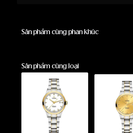
Thuận lợi trong kinh doanh
Mặt số được
chải tia Sunray
:
Trong bóng râm: xanh đậm, sâu
Sản phẩm cùng phân khúc
Dưới ánh sáng: tán sắc xanh tươi, có chiều s
12 cọc số đính đá – khác biệt đẳng cấp
Mỗi viên đá được
giữ bằng chấu kim loại
, k
Bắt sáng tốt, bền theo thời gian
Sản phẩm cùng loại
Tăng độ sang trọng nhưng
không phô trươn
👉 Vừa là đồng hồ, vừa là
trang sức tinh tế ch
Dây thép 5 mối nối 316L – Êm tay, đeo 
Titoni trang bị dây
5-link (5 mối nối)
thay vì dâ
Ôm tay tốt hơn
Không hở hai bên càng