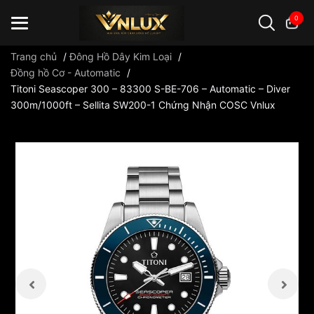
0
Trang chủ
/
Đông Hồ Dây Kim Loại
/
Đồng hồ Cơ - Automatic
/
Titoni Seascoper 300 – 83300 S-BE-706 – Automatic – Diver
Đồng hồ casio
đồng hồ G-Shock
đồng hồ Orient
...
300m/1000ft – Sellita SW200-1 Chứng Nhận COSC Vnlux