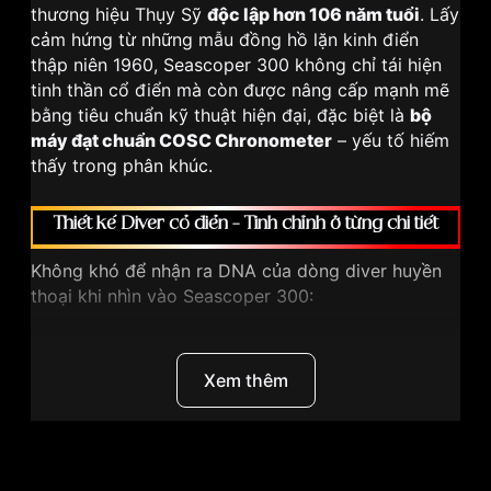
thương hiệu Thụy Sỹ
độc lập hơn 106 năm tuổi
. Lấy
cảm hứng từ những mẫu đồng hồ lặn kinh điển
thập niên 1960, Seascoper 300 không chỉ tái hiện
tinh thần cổ điển mà còn được nâng cấp mạnh mẽ
bằng tiêu chuẩn kỹ thuật hiện đại, đặc biệt là
bộ
máy đạt chuẩn COSC Chronometer
– yếu tố hiếm
thấy trong phân khúc.
Thiết kế Diver cổ điển – Tinh chỉnh ở từng chi tiết
Không khó để nhận ra DNA của dòng diver huyền
thoại khi nhìn vào Seascoper 300:
Vỏ thép không gỉ
42mm
, dáng cân đối, nam tính
Dây đeo thép
3 mắt nối
chắc chắn, ôm tay
Xem thêm
Núm vặn
screw-down crown
đảm bảo kín
nước tuyệt đối
Tuy nhiên, gọi Seascoper 300 là “Submariner-
Thương hiệu
Titoni
inspired” chỉ đúng một nửa.