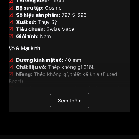
Thương hiệu:
Titoni
Bộ sưu tập:
Cosmo
Số hiệu sản phẩm:
797 S-696
Xuất xứ:
Thụy Sỹ
Tiêu chuẩn:
Swiss Made
Giới tính:
Nam
Vỏ & Mặt kính
Đường kính mặt số:
40 mm
Chất liệu vỏ:
Thép không gỉ 316L
Niềng:
Thép không gỉ, thiết kế khía (Fluted
Bezel)
Mặt kính:
Sapphire nguyên khối, tích hợp kính
lúp Cyclops
Xem thêm
Chống nước:
10 ATM (100 mét)
Mặt số
Màu mặt số:
Xanh dương
Xem thêm
Thiết kế:
Day-Date