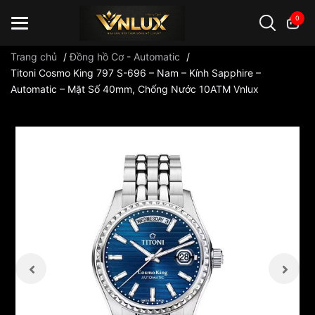
0
Trang chủ
/
Đồng hồ Cơ - Automatic
/
Titoni Cosmo King 797 S-696 – Nam – Kính Sapphire –
Automatic – Mặt Số 40mm, Chống Nước 10ATM Vnlux
Đồng hồ casio
đồng hồ G-Shock
đồng hồ Orient
...