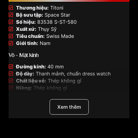
Thương hiệu:
Titoni
Bộ sưu tập:
Space Star
Số hiệu:
83538 S-ST-580
Xuất xứ:
Thụy Sỹ
Tiêu chuẩn:
Swiss Made
Giới tính:
Nam
Vỏ – Mặt kính
Đường kính:
40 mm
Độ dày:
Thanh mảnh, chuẩn dress watch
Chất liệu vỏ:
Thép không gỉ
Niềng:
Thép không gỉ
Kính:
Sapphire nguyên khối, chống trầy xước
Chống nước:
5 ATM (50m)
Xem thêm
Mặt số
Màu:
Xanh dương
Thiết kế:
Sector Dial (mặt số phân vùng)