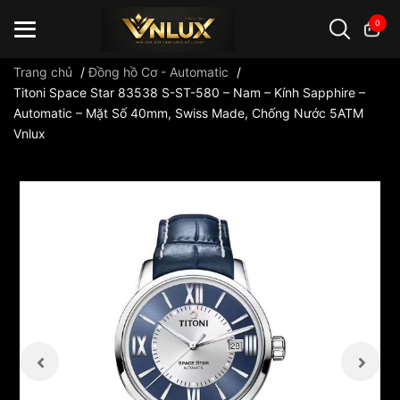
0
Trang chủ
/
Đồng hồ Cơ - Automatic
/
Titoni Space Star 83538 S-ST-580 – Nam – Kính Sapphire –
Automatic – Mặt Số 40mm, Swiss Made, Chống Nước 5ATM
Đồng hồ casio
đồng hồ G-Shock
đồng hồ Orient
...
Vnlux