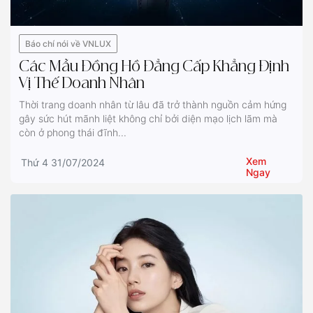
Báo chí nói về VNLUX
Các Mẫu Đồng Hồ Đẳng Cấp Khẳng Định
Vị Thế Doanh Nhân
Thời trang doanh nhân từ lâu đã trở thành nguồn cảm hứng
gây sức hút mãnh liệt không chỉ bởi diện mạo lịch lãm mà
còn ở phong thái đĩnh...
Xem
Thứ 4 31/07/2024
Ngay