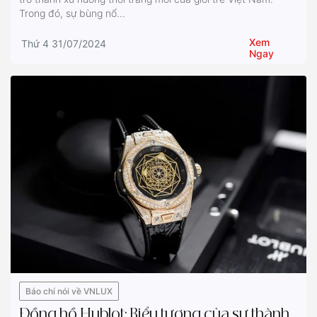
Trong đó, sự bùng nổ...
Xem
Thứ 4 31/07/2024
Ngay
Báo chí nói về VNLUX
Đồng hồ Hublot: Biểu tượng của sự thành