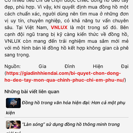
Có nhiều tiêu chí để chọn được chiếc đồng hồ đeo tay
đẹp, phù hợp. Vì vậy, khi quyết định mua đồng hồ một
cách chuẩn xác, người dùng nên tìm mua ở những đơn
vị uy tín, chuyên nghiệp, có khả năng tư vấn chuyên
sâu. Tại Việt Nam,
VNLUX
là một trong số đó. Bên
cạnh đội ngũ trang bị kỹ càng kiến thức về đồng hồ,
VNLUX còn mang đến trải nghiệm mua sắm mới mẻ
với mô hình bán lẻ đồng hồ kết hợp không gian cà phê
sang trọng.
Nguồn: Gia Đình Hiện Đại
(
https://giadinhhiendai.com/bi-quyet-chon-dong-
ho-deo-tay-mon-qua-chinh-phuc-chi-em-phu-nu/
)
Những bài viết liên quan
Đồng hồ trong văn hóa hiện đại: Hơn cả một phụ
kiện
“Làn sóng” sử dụng đồng hồ thông minh trong