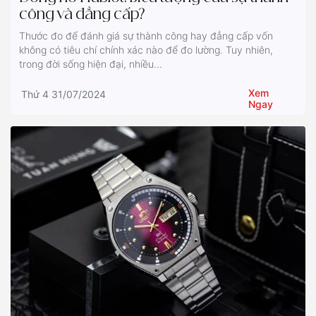
công và đẳng cấp?
Thước đo để đánh giá sự thành công hay đẳng cấp vốn
không có tiêu chí chính xác nào để đo lường. Tuy nhiên,
trong đời sống hiện đại, nhiều...
Xem
Thứ 4 31/07/2024
Ngay