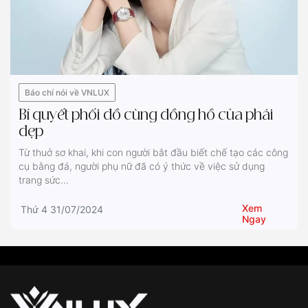
Báo chí nói về VNLUX
Bí quyết phối đồ cùng đồng hồ của phái
đẹp
Từ thuở sơ khai, khi con người bắt đầu biết chế tạo các công
cụ bằng đá, người phụ nữ đã có ý thức về việc sử dụng
trang sức...
Xem
Thứ 4 31/07/2024
Ngay