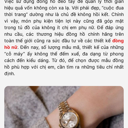
Việc sử dụng đồng hồ đeo tay để quản lý thời gian
hiệu quả vốn không còn xa lạ. Với phái đẹp, “cuộc đua
thời trang” dường như là chủ đề không hồi kết. Chính
vì vậy, món phụ kiện tiện lợi này cũng đã góp mặt
trong tủ đồ của không ít chị em phụ nữ. Để đáp ứng
nhu cầu, các thương hiệu đồng hồ chính hãng trên
toàn thế giới cũng ra sức đầu tư về các thiết kế
đồng
hồ nữ
. Đến nay, số lượng mẫu mã, thiết kế của những
“cỗ máy” ấy không thể đếm xuể, đa dạng từ phong
cách đến kiểu dáng. Từ đó, để chọn được mẫu đồng
hồ phù hợp với chị em, cần tìm ra những tiêu chí nhất
định.