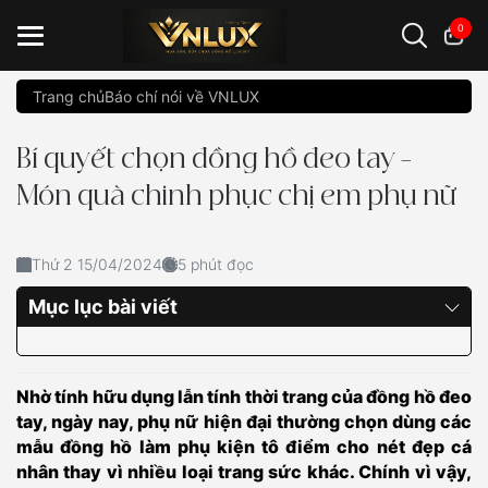
0
Trang chủ
Báo chí nói về VNLUX
Đồng hồ casio
đồng hồ G-Shock
đồng hồ Orient
...
Bí quyết chọn đồng hồ đeo tay –
Món quà chinh phục chị em phụ nữ
Thứ 2 15/04/2024
5 phút đọc
Mục lục bài viết
Nhờ tính hữu dụng lẫn tính thời trang của đồng hồ đeo
tay, ngày nay, phụ nữ hiện đại thường chọn dùng các
mẫu đồng hồ làm phụ kiện tô điểm cho nét đẹp cá
nhân thay vì nhiều loại trang sức khác. Chính vì vậy,