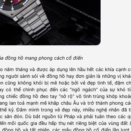
của đồng hồ mang phong cách cổ điển
ao năm tháng và được áp dụng lên hầu hết các khía cạnh c
ững người sành sỏi về đồng hồ hay đơn giản là những vị kh
ên cũng không khỏi bị mê hoặc bởi vẻ đẹp tinh tế, đậm ch
này có thể chinh phục đến các “ngõ ngách” của sự khó tí
ng chiếc đồng hồ đeo tay “nở rộ” vô tình trùng khớp khoả
đang lan toả mạnh mẽ khắp châu Âu và trở thành phong cá
 thế kỷ. Đắm mình trong vẻ đẹp này, nhiều nghệ nhân đã t
c săn đón. Dù bắt nguồn từ Pháp và phải tuân theo các q
n mỗi quốc gia đều hấp thụ nét riêng biệt của vùng đất ấ
 đồng hồ và tất nhiên, các mẫu đồng hồ cổ điển lần lượt 