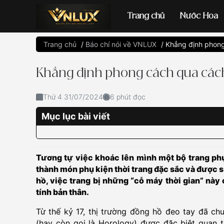
Trang chủ
Nước Hoa
Trang chủ
/
Báo chí nói về VNLUX
/
Khẳng định phong
Đồng hồ casio
đ
Khẳng định phong cách qua các
Thứ 4 31/07/2024
6 phút đọc
Mục lục bài viết
Tương tự việc khoác lên mình một bộ trang phục
thành món phụ kiện thời trang đặc sắc và được s
hồ, việc trang bị những “cỗ máy thời gian” này
tính bản thân.
Từ thế kỷ 17, thị trường đồng hồ đeo tay đã ch
(hay còn gọi là Horology) được đặc biệt quan t