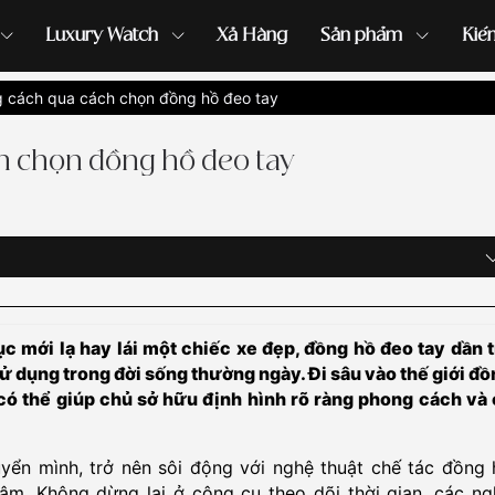
Luxury Watch
Xả Hàng
Sản phẩm
Kiế
 cách qua cách chọn đồng hồ đeo tay
ồng hồ G-Shock
đồng hồ Orient
...
h chọn đồng hồ đeo tay
 mới lạ hay lái một chiếc xe đẹp, đồng hồ đeo tay dần t
ử dụng trong đời sống thường ngày. Đi sâu vào thế giới đ
 có thể giúp chủ sở hữu định hình rõ ràng phong cách và 
uyển mình, trở nên sôi động với nghệ thuật chế tác đồng 
âm. Không dừng lại ở công cụ theo dõi thời gian, các ng