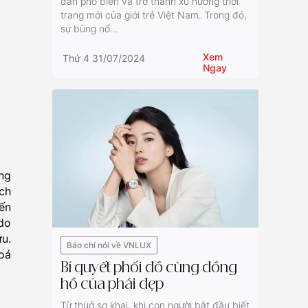
dần phổ biến và trở thành xu hướng thời
trang mới của giới trẻ Việt Nam. Trong đó,
sự bùng nổ...
Xem
Thứ 4 31/07/2024
Ngay
ng
ách
ến
do
u.
Báo chí nói về VNLUX
oá
Bí quyết phối đồ cùng đồng
hồ của phái đẹp
Từ thuở sơ khai, khi con người bắt đầu biết