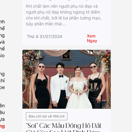
thái phái đẹp
Khí chất làm nên người phụ nữ đẹp và
người phụ nữ đẹp không ngừng tô điểm
cho khí chất, bởi lẽ ba phần tướng mạo,
nh
bảy phần thần thái....
hể
ng
Xem
Thứ 4 31/07/2024
Ngay
và
hể
io
ng
hỉ
pe
ên
ều
Báo chí nói về VNLUX
ựa
ng
“Soi” Các Mẫu Đồng Hồ Đắt