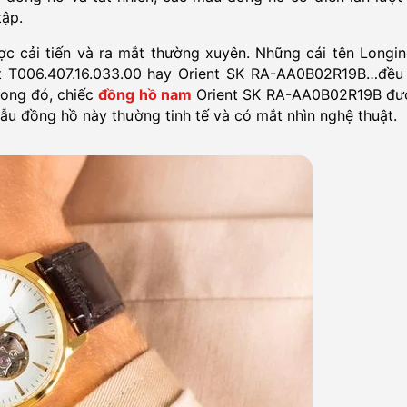
tập.
c cải tiến và ra mắt thường xuyên. Những cái tên Longin
sot T006.407.16.033.00 hay Orient SK RA-AA0B02R19B…đều 
rong đó, chiếc
đồng hồ nam
Orient SK RA-AA0B02R19B đư
u đồng hồ này thường tinh tế và có mắt nhìn nghệ thuật.