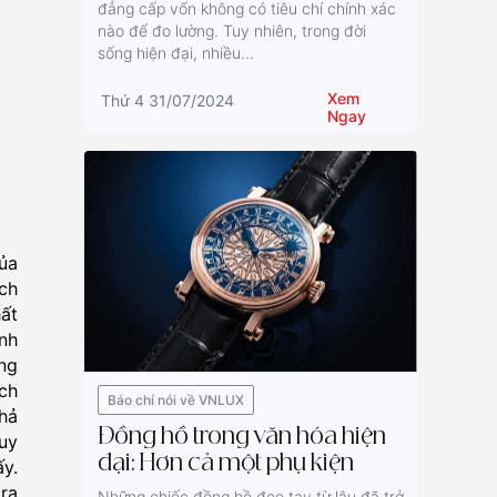
đẳng cấp vốn không có tiêu chí chính xác
nào để đo lường. Tuy nhiên, trong đời
sống hiện đại, nhiều...
Xem
Thứ 4 31/07/2024
Ngay
ủa
ách
ất
nh
ng
ch
Báo chí nói về VNLUX
hả
Đồng hồ trong văn hóa hiện
uy
đại: Hơn cả một phụ kiện
y.
ra
Những chiếc đồng hồ đeo tay từ lâu đã trở