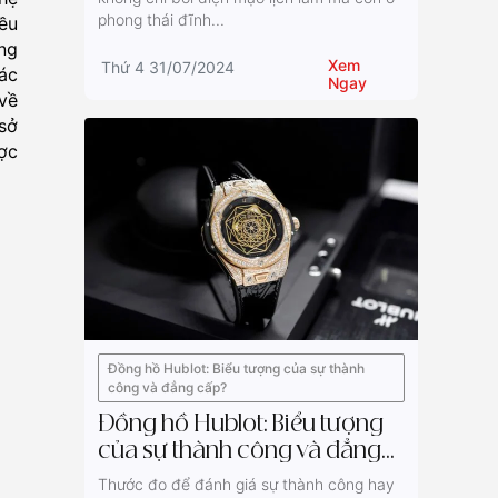
phong thái đĩnh...
ều
ng
Xem
Thứ 4 31/07/2024
Các
Ngay
về
 sở
ợc
Đồng hồ Hublot: Biểu tượng của sự thành
công và đẳng cấp?
Đồng hồ Hublot: Biểu tượng
của sự thành công và đẳng
cấp?
Thước đo để đánh giá sự thành công hay