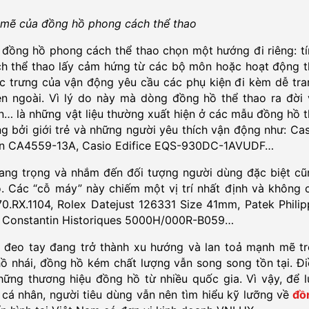
 mẽ của đồng hồ phong cách thể thao
đồng hồ phong cách thể thao chọn một hướng đi riêng: tí
ch thể thao lấy cảm hứng từ các bộ môn hoặc hoạt động t
c trưng của vận động yêu cầu các phụ kiện đi kèm dễ tra
ên ngoài. Vì lý do này mà dòng đồng hồ thể thao ra đời 
… là những vật liệu thường xuất hiện ở các mẫu đồng hồ t
 bởi giới trẻ và những người yêu thích vận động như: Cas
zen CA4559-13A, Casio Edifice EQS-930DC-1AVUDF…
ang trọng và nhắm đến đối tượng người dùng đặc biệt cũ
 Các “cỗ máy” này chiếm một vị trí nhất định và không c
.RX.1104, Rolex Datejust 126331 Size 41mm, Patek Philip
 Constantin Historiques 5000H/000R-B059…
 đeo tay đang trở thành xu hướng và lan toả mạnh mẽ tr
ồ nhái, đồng hồ kém chất lượng vẫn song song tồn tại. Đi
ững thương hiệu đồng hồ từ nhiều quốc gia. Vì vậy, để l
á nhân, người tiêu dùng vẫn nên tìm hiểu kỹ lưỡng về
đồ