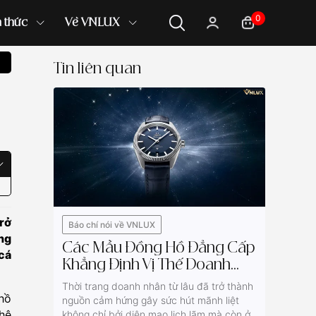
0
n thức
Về VNLUX
Tin liên quan
rở
Báo chí nói về VNLUX
ồng
Các Mẫu Đồng Hồ Đẳng Cấp
cá
Khẳng Định Vị Thế Doanh
Nhân
Thời trang doanh nhân từ lâu đã trở thành
hồ
nguồn cảm hứng gây sức hút mãnh liệt
hệ
không chỉ bởi diện mạo lịch lãm mà còn ở