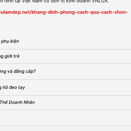
n hình tại Việt Nam có đơn vị kinh doanh VNLUX.
ieulamdep.net/khang-dinh-phong-cach-qua-cach-chon-
 phụ kiện
 giới trẻ
ông và đẳng cấp?
 hồ đeo tay
 Thế Doanh Nhân