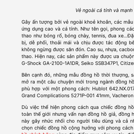
Vẻ ngoài cá tính và mạnh
Gây ấn tượng bởi vẻ ngoài khoẻ khoắn, các mẫu 
ứng dụng cao và cá tính. Như tên gọi, phong cá
thao như bóng rổ, bóng chày, tennis, đua xe…Đặ
bị, dễ phối, thoải mái và chịu được tác động b
không ngừng được săn đón. Cao su, nhựa, cacbon
thao. Hiện nay, các sản phẩm này được ưa chuộng
G-Shock GA-2100-1A1DR, Seiko SSB347P1, Citi
Bên cạnh đó, những mẫu đồng hồ thời thượng, s
mở ra một câu chuyện mới trong ngành đồng hồ.
phù hợp với một phong cách: Hublot 642.NX.0170
Grand Complications 5271P-001 41mm, Vacheron
Dù việc thể hiện phong cách qua chiếc đồng hồ
toàn thế giới nhưng vấn nạn đồng hồ giả, đồng h
này gây nhức nhối cho người tiêu dùng và cả nh
chọn chiếc đồng hồ cộng hưởng với phong cách c