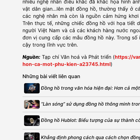
nhiều nghệ nhân điêu khắc đã khắc họa hình ản
vật dân gian…lên mặt đồng hồ, thường thấy ở 
các nghệ nhân mà còn là nguồn cảm hứng khơi 
Trên thực tế, những chiếc đồng hồ với họa tiết
người Việt Nam và cả các khách hàng nước ngoài
đơn vị cung cấp các mẫu đồng hồ này. Trong số 
cậy trong lĩnh vực trên.
Nguồn:
Tạp chí Văn hoá và Phát triển (
https://v
hon-ca-mot-phu-kien-a23745.html
)
Những bài viết liên quan
Đồng hồ trong văn hóa hiện đại: Hơn cả một
“Làn sóng” sử dụng đồng hồ thông minh trong
Đồng hồ Hublot: Biểu tượng của sự thành c
Khẳng định phong cách qua cách chọn đồng