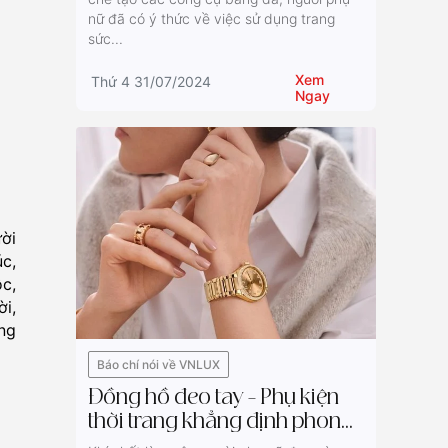
nữ đã có ý thức về việc sử dụng trang
sức...
Xem
Thứ 4 31/07/2024
Ngay
ời
úc,
c,
i,
ng
Báo chí nói về VNLUX
Đồng hồ đeo tay – Phụ kiện
thời trang khẳng định phong
thái phái đẹp