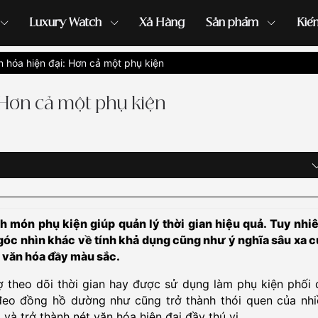
Luxury Watch
Xả Hàng
Sản phẩm
Kiế
 hóa hiện đại: Hơn cả một phụ kiện
ồng hồ G-Shock
đồng hồ Orient
...
 Hơn cả một phụ kiện
h món phụ kiện giúp quản lý thời gian hiệu quả. Tuy nhiê
góc nhìn khác về tính khả dụng cũng như ý nghĩa sâu xa c
 văn hóa đầy màu sắc.
ợ theo dõi thời gian hay được sử dụng làm phụ kiện phối 
đeo đồng hồ dường như cũng trở thành thói quen của nhi
và trở thành nét văn hóa hiện đại đầy thú vị.