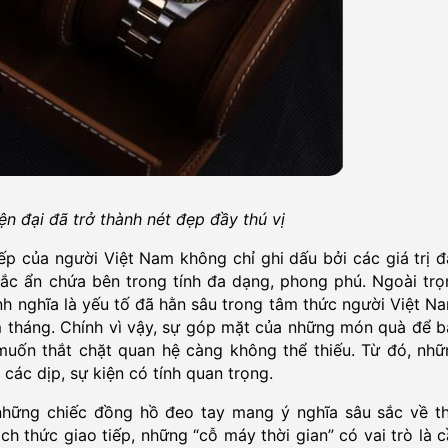
n đại đã trở thành nét đẹp đầy thú vị
ếp của người Việt Nam không chỉ ghi dấu bởi các giá trị 
c ẩn chứa bên trong tính đa dạng, phong phú. Ngoài trọ
tình nghĩa là yếu tố đã hằn sâu trong tâm thức người Việt N
 tháng. Chính vì vậy, sự góp mặt của những món quà để b
muốn thắt chặt quan hệ càng không thể thiếu. Từ đó, nhữ
các dịp, sự kiện có tính quan trọng.
những chiếc đồng hồ đeo tay mang ý nghĩa sâu sắc về th
ch thức giao tiếp, những “cỗ máy thời gian” có vai trò là 