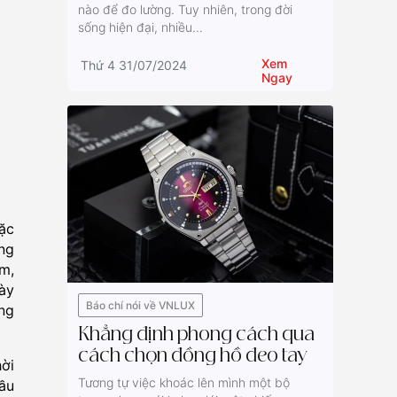
nào để đo lường. Tuy nhiên, trong đời
sống hiện đại, nhiều...
Xem
Thứ 4 31/07/2024
Ngay
đặc
ng
am,
ày
Báo chí nói về VNLUX
ng
Khẳng định phong cách qua
cách chọn đồng hồ đeo tay
ời
Tương tự việc khoác lên mình một bộ
cầu