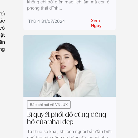
không chỉ bởi diện mạo lịch lãm mà còn ở
phong thái đĩnh...
ối
hác
Xem
Thứ 4 31/07/2024
Ngay
 có
Mặt
ân
ng
Báo chí nói về VNLUX
Bí quyết phối đồ cùng đồng
hồ của phái đẹp
Từ thuở sơ khai, khi con người bắt đầu biết
chế tạo các công cụ bằng đá, người phụ