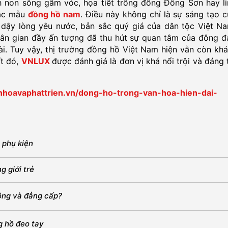
h non sông gấm vóc, họa tiết trống đồng Đông Sơn hay li
các mẫu
đồng hồ nam
. Điều này không chỉ là sự sáng tạo 
dậy lòng yêu nước, bản sắc quý giá của dân tộc Việt Na
 dân gian đầy ấn tượng đã thu hút sự quan tâm của đông đ
. Tuy vậy, thị trường đồng hồ Việt Nam hiện vẫn còn khá 
ít đó,
VNLUX
được đánh giá là đơn vị khá nổi trội và đáng 
anhoavaphattrien.vn/dong-ho-trong-van-hoa-hien-dai-
 phụ kiện
 giới trẻ
ông và đẳng cấp?
 hồ đeo tay