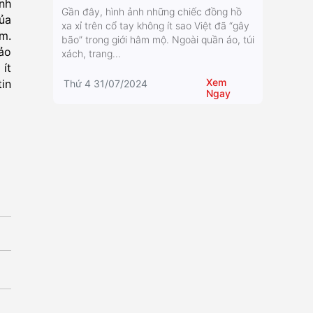
nh
Gần đây, hình ảnh những chiếc đồng hồ
của
xa xỉ trên cổ tay không ít sao Việt đã “gây
m.
bão” trong giới hâm mộ. Ngoài quần áo, túi
ảo
xách, trang...
ít
Xem
tin
Thứ 4 31/07/2024
Ngay