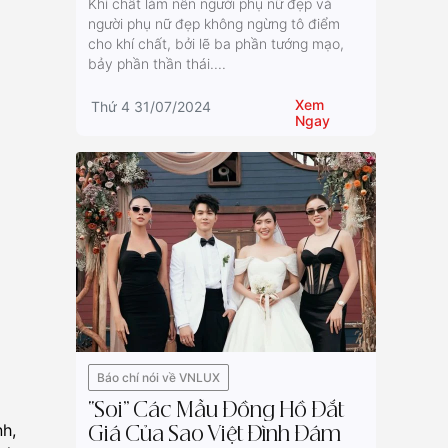
Khí chất làm nên người phụ nữ đẹp và
người phụ nữ đẹp không ngừng tô điểm
cho khí chất, bởi lẽ ba phần tướng mạo,
bảy phần thần thái....
Xem
Thứ 4 31/07/2024
Ngay
Báo chí nói về VNLUX
“Soi” Các Mẫu Đồng Hồ Đắt
h,
Giá Của Sao Việt Đình Đám