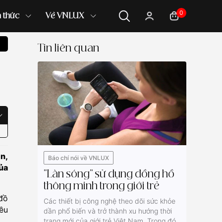
0
n thức
Về VNLUX
Tin liên quan
n,
Báo chí nói về VNLUX
ủa
“Làn sóng” sử dụng đồng hồ
thông minh trong giới trẻ
đồ
Các thiết bị công nghệ theo dõi sức khỏe
ều
dần phổ biến và trở thành xu hướng thời
trang mới của giới trẻ Việt Nam. Trong đó,