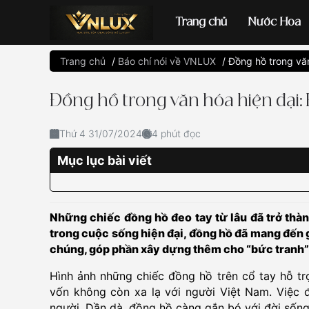
Trang chủ
Nước Hoa
Trang chủ
/
Báo chí nói về VNLUX
/
Đồng hồ trong văn
Đồng hồ casio
đ
Đồng hồ trong văn hóa hiện đại:
Thứ 4 31/07/2024
4 phút đọc
Mục lục bài viết
Những chiếc đồng hồ đeo tay từ lâu đã trở thàn
trong cuộc sống hiện đại, đồng hồ đã mang đến 
chúng, góp phần xây dựng thêm cho “bức tranh”
Hình ảnh những chiếc đồng hồ trên cổ tay hỗ tr
vốn không còn xa lạ với người Việt Nam. Việc 
người. Dần dà, đồng hồ càng gắn bó với đời sống 