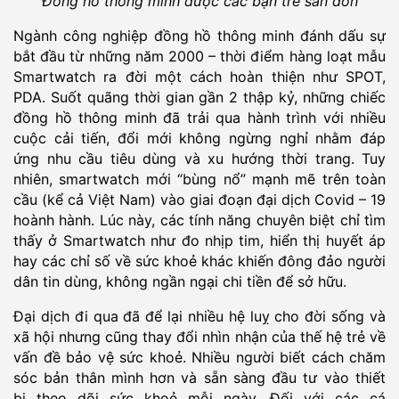
Đồng hồ thông minh được các bạn trẻ săn đón
Ngành công nghiệp đồng hồ thông minh đánh dấu sự
bắt đầu từ những năm 2000 – thời điểm hàng loạt mẫu
Smartwatch ra đời một cách hoàn thiện như SPOT,
PDA. Suốt quãng thời gian gần 2 thập kỷ, những chiếc
đồng hồ thông minh đã trải qua hành trình với nhiều
cuộc cải tiến, đổi mới không ngừng nghỉ nhằm đáp
ứng nhu cầu tiêu dùng và xu hướng thời trang. Tuy
nhiên, smartwatch mới “bùng nổ” mạnh mẽ trên toàn
cầu (kể cả Việt Nam) vào giai đoạn đại dịch Covid – 19
hoành hành. Lúc này, các tính năng chuyên biệt chỉ tìm
thấy ở Smartwatch như đo nhịp tim, hiển thị huyết áp
hay các chỉ số về sức khoẻ khác khiến đông đảo người
dân tin dùng, không ngần ngại chi tiền để sở hữu.
Đại dịch đi qua đã để lại nhiều hệ luỵ cho đời sống và
xã hội nhưng cũng thay đổi nhìn nhận của thế hệ trẻ về
vấn đề bảo vệ sức khoẻ. Nhiều người biết cách chăm
sóc bản thân mình hơn và sẵn sàng đầu tư vào thiết
bị theo dõi sức khoẻ mỗi ngày. Đối với các cá