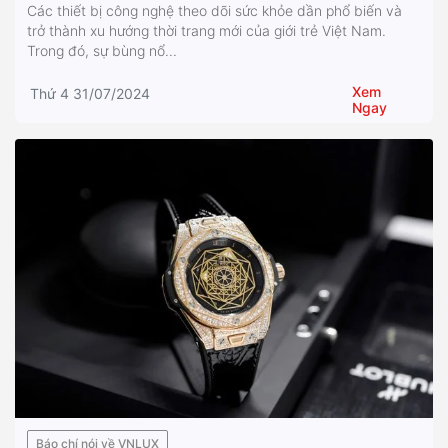
Các thiết bị công nghệ theo dõi sức khỏe dần phổ biến và
trở thành xu hướng thời trang mới của giới trẻ Việt Nam.
Trong đó, sự bùng nổ...
Xem
Thứ 4 31/07/2024
Ngay
Báo chí nói về VNLUX