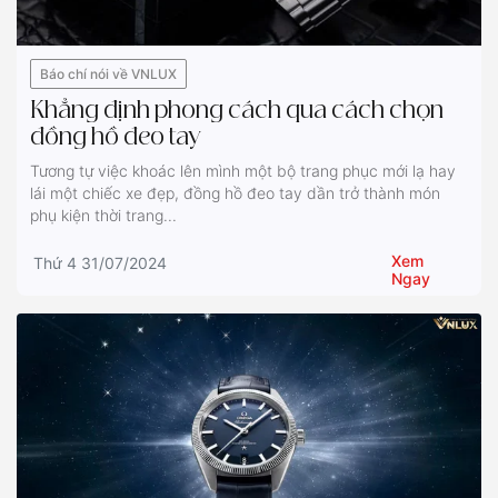
Báo chí nói về VNLUX
Khẳng định phong cách qua cách chọn
đồng hồ đeo tay
Tương tự việc khoác lên mình một bộ trang phục mới lạ hay
lái một chiếc xe đẹp, đồng hồ đeo tay dần trở thành món
phụ kiện thời trang...
Xem
Thứ 4 31/07/2024
Ngay