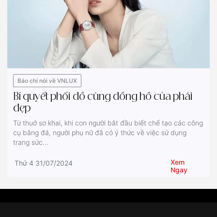
Báo chí nói về VNLUX
Bí quyết phối đồ cùng đồng hồ của phái
đẹp
Từ thuở sơ khai, khi con người bắt đầu biết chế tạo các công
cụ bằng đá, người phụ nữ đã có ý thức về việc sử dụng
trang sức...
Xem
Thứ 4 31/07/2024
Ngay