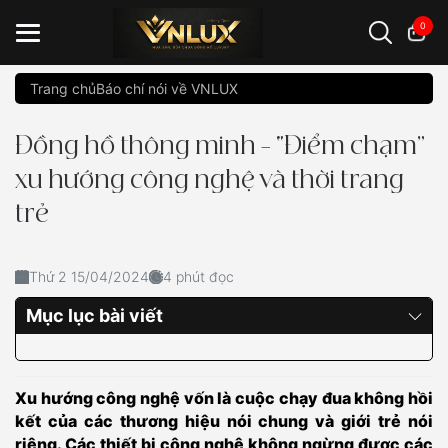
0
Trang chủ
Báo chí nói về VNLUX
Đồng hồ casio
đồng hồ G-Shock
đồng hồ Orient
...
Đồng hồ thông minh – “Điểm chạm”
xu hướng công nghệ và thời trang
trẻ
Thứ 2 15/04/2024
4 phút đọc
Mục lục bài viết
Xu hướng công nghệ vốn là cuộc chạy đua không hồi
kết của các thương hiệu nói chung và giới trẻ nói
riêng. Các thiết bị công nghệ không ngừng được các