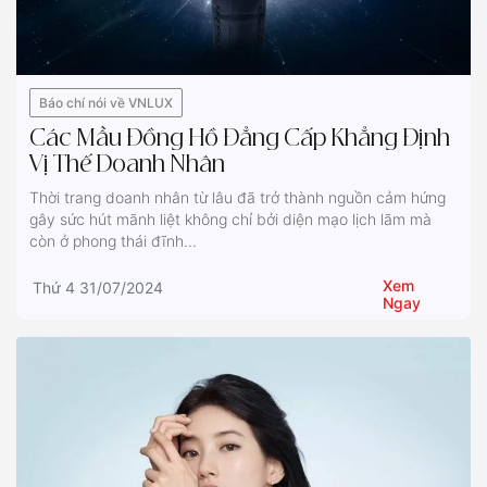
Báo chí nói về VNLUX
Các Mẫu Đồng Hồ Đẳng Cấp Khẳng Định
Vị Thế Doanh Nhân
Thời trang doanh nhân từ lâu đã trở thành nguồn cảm hứng
gây sức hút mãnh liệt không chỉ bởi diện mạo lịch lãm mà
còn ở phong thái đĩnh...
Xem
Thứ 4 31/07/2024
Ngay