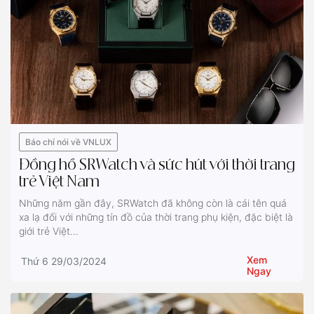
Báo chí nói về VNLUX
Đồng hồ SRWatch và sức hút với thời trang
trẻ Việt Nam
Những năm gần đây, SRWatch đã không còn là cái tên quá
xa lạ đối với những tín đồ của thời trang phụ kiện, đặc biệt là
giới trẻ Việt...
Xem
Thứ 6 29/03/2024
Ngay