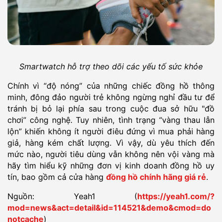
Smartwatch hỗ trợ theo dõi các yếu tố sức khỏe
Chính vì “độ nóng” của những chiếc đồng hồ thông
minh, đông đảo người trẻ không ngừng nghỉ đầu tư để
tránh bị bỏ lại phía sau trong cuộc đua sở hữu "đồ
chơi” công nghệ. Tuy nhiên, tình trạng “vàng thau lẫn
lộn” khiến không ít người điêu đứng vì mua phải hàng
giả, hàng kém chất lượng. Vì vậy, dù yêu thích đến
mức nào, người tiêu dùng vẫn không nên vội vàng mà
hãy tìm hiểu kỹ những đơn vị kinh doanh đồng hồ uy
tín, bao gồm cả cửa hàng
đồng hồ chính hãng giá rẻ
.
Nguồn: Yeah1 (
https://yeah1.com/?
mod=news&act=detail&id=114521&demo&cmod=do
notcache
)