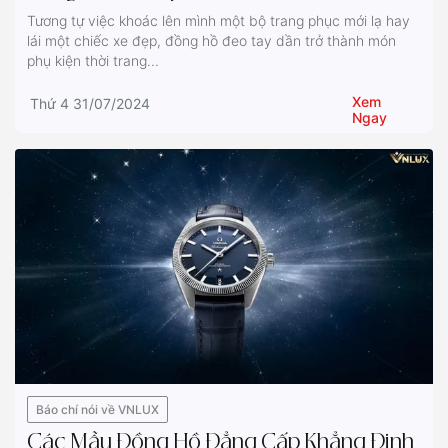
Tương tự việc khoác lên mình một bộ trang phục mới lạ hay
lái một chiếc xe đẹp, đồng hồ đeo tay dần trở thành món
phụ kiện thời trang...
Xem
Thứ 4 31/07/2024
Ngay
Báo chí nói về VNLUX
Các Mẫu Đồng Hồ Đẳng Cấp Khẳng Định