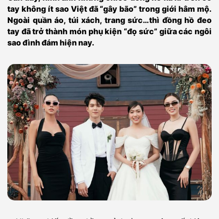
tay không ít sao Việt đã “gây bão” trong giới hâm mộ.
Ngoài quần áo, túi xách, trang sức…thì đồng hồ đeo
tay đã trở thành món phụ kiện “đọ sức” giữa các ngôi
sao đình đám hiện nay.