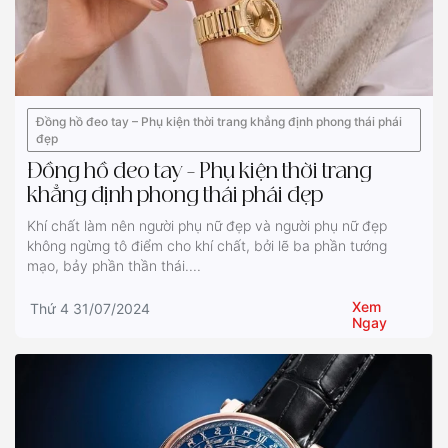
Đồng hồ đeo tay – Phụ kiện thời trang khẳng định phong thái phái
đẹp
Đồng hồ đeo tay – Phụ kiện thời trang
khẳng định phong thái phái đẹp
Khí chất làm nên người phụ nữ đẹp và người phụ nữ đẹp
không ngừng tô điểm cho khí chất, bởi lẽ ba phần tướng
mạo, bảy phần thần thái....
Xem
Thứ 4 31/07/2024
Ngay