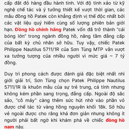
cấp đắt đỏ hàng đầu hành tinh. Với độ tinh xảo từ kỹ
nghệ chế tác và ý tưởng thiết kế vượt thời gian, các
mẫu đồng hồ Patek còn khẳng định vị thế độc nhất bởi
các vật liệu quý hiếm cùng số lượng phiên bản giới
hạn.
Đồng hồ chính hãng
Patek vốn đã trở thành “cái
bóng lớn” trong ngành đồng hồ, nâng tầm đẳng cấp
của bất kỳ chủ nhân sở hữu. Tuy vậy, chiếc Patek
Philippe Nautilus 5711/1R của Sơn Tùng MTP vẫn vượt
xa tưởng tượng của nhiều người vì mức giá ~ 7 tỷ
đồng.
Duy trì phong cách được đánh giá đặc biệt nhất nhì
giới giải trí, Sơn Tùng chọn Patek Philippe Nautilus
5711/1R là khuôn mẫu của sự trẻ trung, cá tính nhưng
không kém phần sang trọng, đẳng cấp. Ngoài độ sắc
sảo, “cỗ máy” càng thêm sức hút nhờ vào phần vỏ
được chế tác từ vàng hồng nguyên khối 18k. Sở hữu
vẻ ngoài được cho rằng khá đơn giản nhưng không ít
người phải bất ngờ khi khám phá về chiếc
đồng hồ
nam
này.