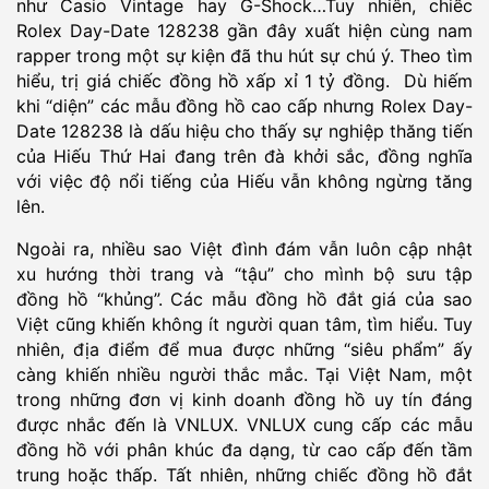
như Casio Vintage hay G-Shock…Tuy nhiên, chiếc
Rolex Day-Date 128238 gần đây xuất hiện cùng nam
rapper trong một sự kiện đã thu hút sự chú ý. Theo tìm
hiểu, trị giá chiếc đồng hồ xấp xỉ 1 tỷ đồng. Dù hiếm
khi “diện” các mẫu đồng hồ cao cấp nhưng Rolex Day-
Date 128238 là dấu hiệu cho thấy sự nghiệp thăng tiến
của Hiếu Thứ Hai đang trên đà khởi sắc, đồng nghĩa
với việc độ nổi tiếng của Hiếu vẫn không ngừng tăng
lên.
Ngoài ra, nhiều sao Việt đình đám vẫn luôn cập nhật
xu hướng thời trang và “tậu” cho mình bộ sưu tập
đồng hồ “khủng”. Các mẫu đồng hồ đắt giá của sao
Việt cũng khiến không ít người quan tâm, tìm hiểu. Tuy
nhiên, địa điểm để mua được những “siêu phẩm” ấy
càng khiến nhiều người thắc mắc. Tại Việt Nam, một
trong những đơn vị kinh doanh đồng hồ uy tín đáng
được nhắc đến là VNLUX. VNLUX cung cấp các mẫu
đồng hồ với phân khúc đa dạng, từ cao cấp đến tầm
trung hoặc thấp. Tất nhiên, những chiếc đồng hồ đắt