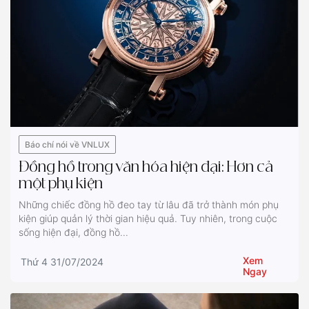
Báo chí nói về VNLUX
Đồng hồ trong văn hóa hiện đại: Hơn cả
một phụ kiện
Những chiếc đồng hồ đeo tay từ lâu đã trở thành món phụ
kiện giúp quản lý thời gian hiệu quả. Tuy nhiên, trong cuộc
sống hiện đại, đồng hồ...
Xem
Thứ 4 31/07/2024
Ngay