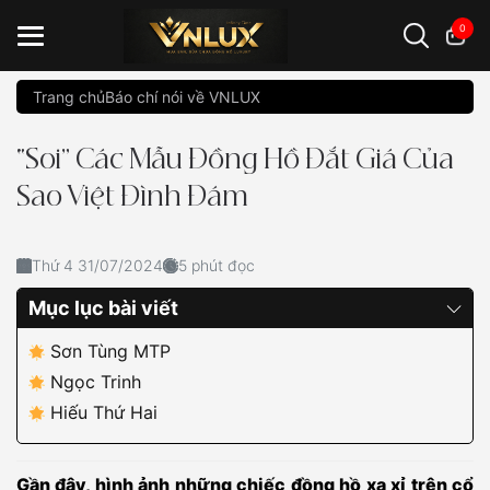
0
Trang chủ
Báo chí nói về VNLUX
Đồng hồ casio
đồng hồ G-Shock
đồng hồ Orient
...
“Soi” Các Mẫu Đồng Hồ Đắt Giá Của
Sao Việt Đình Đám
Thứ 4 31/07/2024
5 phút đọc
Mục lục bài viết
Sơn Tùng MTP
Ngọc Trinh
Hiếu Thứ Hai
Gần đây, hình ảnh những chiếc đồng hồ xa xỉ trên cổ