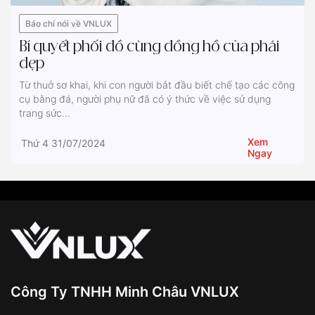
Báo chí nói về VNLUX
Bí quyết phối đồ cùng đồng hồ của phái
đẹp
Từ thuở sơ khai, khi con người bắt đầu biết chế tạo các công
cụ bằng đá, người phụ nữ đã có ý thức về việc sử dụng
trang sức...
Xem
Thứ 4 31/07/2024
Ngay
Công Ty TNHH Minh Châu VNLUX