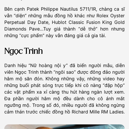
Bên cạnh Patek Philippe Nautilus 5711/1R, chàng ca sĩ
vẫn “diện” những mẫu đồng hồ khác như Rolex Oyster
Perpetual Day Date, Hublot Classic Fusion King Gold
Diamonds Pave…Tuy giá thành “dễ thở” hơn nhưng
những “cực phẩm” này vẫn đáng giá cả gia tài.
Ngọc Trinh
Danh hiệu “Nữ hoàng nội y” đã biến người mẫu, diễn
viên Ngọc Trinh thành “ngôi sao” được đông đảo người
hâm mộ săn đón. Không những vậy, những video hay
những buổi phát sóng trực tiếp khi cô nàng “đập hộp”
các vật phẩm xa xỉ càng thu hút hàng ngàn lượt xem.
Đa phần người hâm mộ đều dành cho cô ánh mắt
ngưỡng mộ. Trong số đó, nhiều người đã không ngừng
cảm thán trước chiếc đồng hồ Richard Mille RM Ladies.