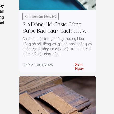
uý
an
Kinh Nghiệm Đồng Hồ
ng
ài
Pin Đồng Hồ Casio Dùng
Được Bao Lâu? Cách Thay
Pin Đồng Hồ Casio
Casio là một trong những thương hiệu
đồng hồ nổi tiếng với giá cả phải chăng và
chất lượng đáng tin cậy. Một trong những
điểm nổi bật nhất của...
Xem
Thứ 2 13/01/2025
Ngay