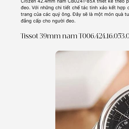
Citizen 42.4mm nam CB0241-85X thiết kế theo ph
đeo. Với những chi tiết chế tác tinh xảo kết hợp 
trang của các quý ông. Đây sẽ là một món quà tu
đẳng cấp cho người đeo.
Tissot 39mm nam T006.424.16.053.