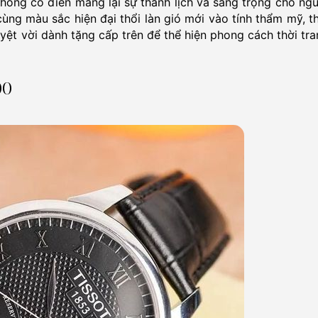
ong cổ điển mang lại sự thanh lịch và sang trọng cho ngư
cùng màu sắc hiện đại thổi làn gió mới vào tính thẩm mỹ, t
yệt vời dành tặng cấp trên để thể hiện phong cách thời tr
00