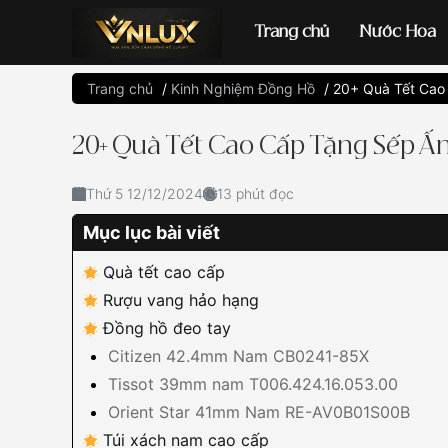
Trang chủ
Nước Hoa
Trang chủ
/
Kinh Nghiệm Đồng Hồ
/
20+ Quà Tết Cao
Đồng hồ casio
đ
20+ Quà Tết Cao Cấp Tặng Sếp 
Thứ 5 12/12/2024
13 phút đọc
Mục lục bài viết
Quà tết cao cấp
Rượu vang hảo hạng
Đồng hồ đeo tay
Citizen 42.4mm Nam CB0241-85X
Tissot 39mm nam T006.424.16.053.00
Orient Star 41mm Nam RE-AV0B01S00B
Túi xách nam cao cấp