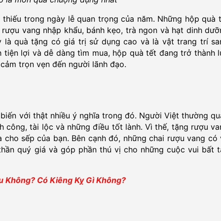
 thiếu trong ngày lễ quan trọng của năm. Những hộp quà t
 rượu vang nhập khẩu, bánh kẹo, trà ngon và hạt dinh dưỡ
 là quà tặng có giá trị sử dụng cao và là vật trang trí s
h tiện lợi và dễ dàng tìm mua, hộp quà tết đang trở thành 
 cảm trọn vẹn đến người lãnh đạo.
biến với thật nhiều ý nghĩa trong đó. Người Việt thường q
công, tài lộc và những điều tốt lành. Vì thế, tặng rượu v
ĩa cho sếp của bạn. Bên cạnh đó, những chai rượu vang có
 thần quý giá và góp phần thú vị cho những cuộc vui bất 
u Không? Có Kiêng Kỵ Gì Không?