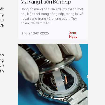
Mạ Vàng Luôn Bền Đẹp
ết
Đồng hồ mạ vàng từ lâu đã trở thành một
phụ kiện thời trang đẳng cấp, mang lại vẻ
ng
ngoài sang trọng và phong cách. Tuy
ang
nhiên, để đảm bảo...
lựa
Xem
Thứ 2 13/01/2025
Ngay
uan
ang
 vẻ
tận