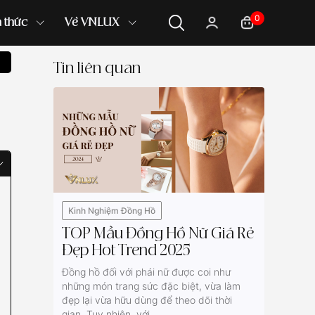
0
n thức
Về VNLUX
Tin liên quan
Kinh Nghiệm Đồng Hồ
TOP Mẫu Đồng Hồ Nữ Giá Rẻ
Đẹp Hot Trend 2025
Đồng hồ đối với phái nữ được coi như
những món trang sức đặc biệt, vừa làm
đẹp lại vừa hữu dùng để theo dõi thời
gian. Tuy nhiên, với...