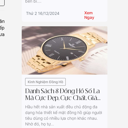
bền bỉ....
Xem
Thứ 2 16/12/2024
Ngay
rân
sếp
ưa
Kinh Nghiệm Đồng Hồ
Danh Sách 8 Đồng Hồ Số La
Mã Cực Đẹp, Cực Chất, Giá
Tốt
Hầu hết nhà sản xuất đều chủ động đa
dạng hóa thiết kế mặt đồng hồ giúp người
tiêu dùng có nhiều lựa chọn khác nhau.
Nhờ đó, họ tự...