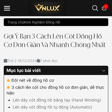
0
Trang chủ
Kinh Nghiệm Đồng Hồ
Đồng hồ casio
đồng hồ G-Shock
đồng hồ Orient
...
Gợi Ý Bạn 3 Cách Lên Cót Đồng Hồ
Cơ Đơn Giản Và Nhanh Chóng Nhất
Thứ 2 16/12/2024
7 phút đọc
Mục lục bài viết
Đôi nét về đồng hồ cơ
3 cách lên cót cho đồng hồ cơ đơn giản, dễ thực
hiện
Lên dây cót đồng hồ bằng tay (Hand Winding)
Lên dây cót đồng hồ tự động (Automatic)