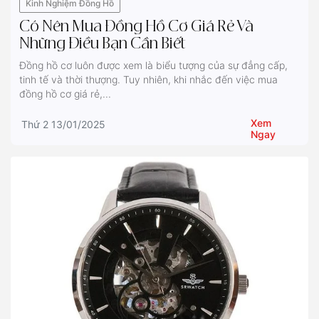
Kinh Nghiệm Đồng Hồ
Có Nên Mua Đồng Hồ Cơ Giá Rẻ Và
Những Điều Bạn Cần Biết
Đồng hồ cơ luôn được xem là biểu tượng của sự đẳng cấp,
tinh tế và thời thượng. Tuy nhiên, khi nhắc đến việc mua
đồng hồ cơ giá rẻ,...
Xem
Thứ 2 13/01/2025
Ngay