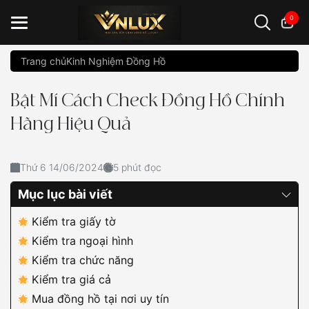
0
Trang chủ
Kinh Nghiệm Đồng Hồ
Đồng hồ casio
đồng hồ G-Shock
đồng hồ Orient
...
Bật Mí Cách Check Đồng Hồ Chính
Hãng Hiệu Quả
Thứ 6 14/06/2024
5 phút đọc
Mục lục bài viết
Kiểm tra giấy tờ
Kiểm tra ngoại hình
Kiểm tra chức năng
Kiểm tra giá cả
Mua đồng hồ tại nơi uy tín