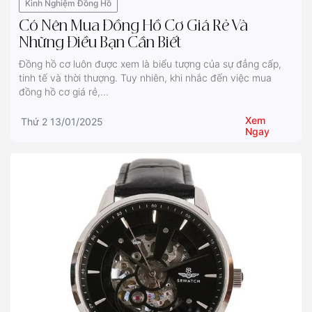
Kinh Nghiệm Đồng Hồ
Có Nên Mua Đồng Hồ Cơ Giá Rẻ Và
Những Điều Bạn Cần Biết
Đồng hồ cơ luôn được xem là biểu tượng của sự đẳng cấp,
tinh tế và thời thượng. Tuy nhiên, khi nhắc đến việc mua
đồng hồ cơ giá rẻ,...
Xem
Thứ 2 13/01/2025
Ngay