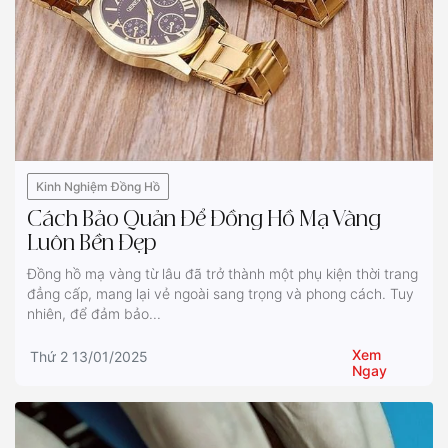
Kinh Nghiệm Đồng Hồ
Cách Bảo Quản Để Đồng Hồ Mạ Vàng
Luôn Bền Đẹp
Đồng hồ mạ vàng từ lâu đã trở thành một phụ kiện thời trang
đẳng cấp, mang lại vẻ ngoài sang trọng và phong cách. Tuy
nhiên, để đảm bảo...
Xem
Thứ 2 13/01/2025
Ngay