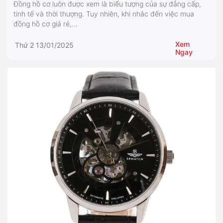
Đồng hồ cơ luôn được xem là biểu tượng của sự đẳng cấp,
tinh tế và thời thượng. Tuy nhiên, khi nhắc đến việc mua
đồng hồ cơ giá rẻ,...
Xem
Thứ 2 13/01/2025
Ngay