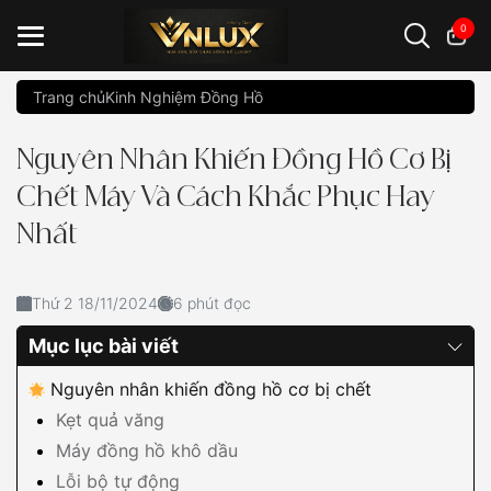
0
Trang chủ
Kinh Nghiệm Đồng Hồ
Đồng hồ casio
đồng hồ G-Shock
đồng hồ Orient
...
Nguyên Nhân Khiến Đồng Hồ Cơ Bị
Chết Máy Và Cách Khắc Phục Hay
Nhất
Thứ 2 18/11/2024
6 phút đọc
Mục lục bài viết
Nguyên nhân khiến đồng hồ cơ bị chết
Kẹt quả văng
Máy đồng hồ khô dầu
Lỗi bộ tự động