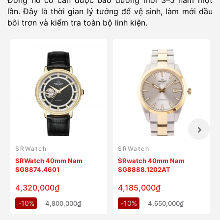
lần. Đây là thời gian lý tưởng để vệ sinh, làm mới dầu
bôi trơn và kiểm tra toàn bộ linh kiện.
SRWatch
SRWatch
SRWatch 40mm Nam
SRwatch 40mm Nam
SG8874.4601
SG8888.1202AT
4,320,000₫
4,185,000₫
-10%
-10%
4,800,000₫
4,650,000₫