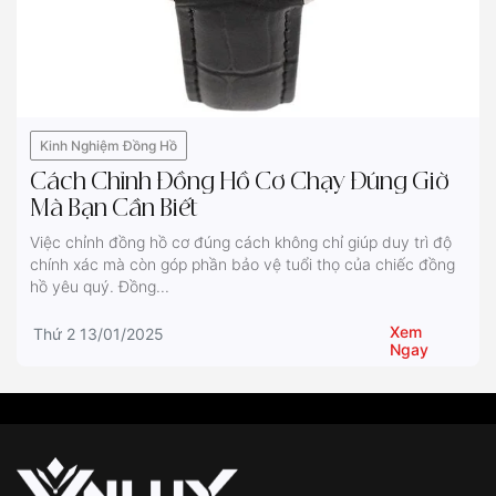
Kinh Nghiệm Đồng Hồ
Cách Chỉnh Đồng Hồ Cơ Chạy Đúng Giờ
Mà Bạn Cần Biết
Việc chỉnh đồng hồ cơ đúng cách không chỉ giúp duy trì độ
chính xác mà còn góp phần bảo vệ tuổi thọ của chiếc đồng
hồ yêu quý. Đồng...
Xem
Thứ 2 13/01/2025
Ngay