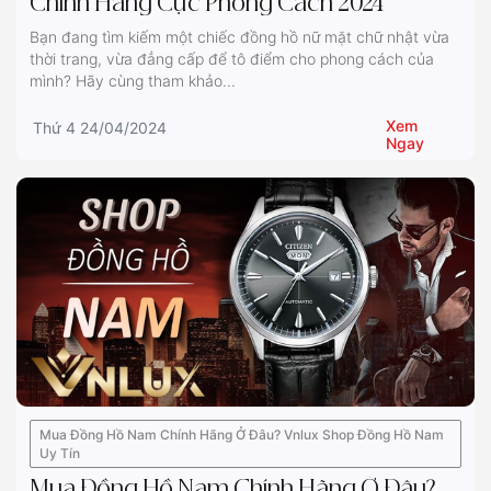
Chính Hãng Cực Phong Cách 2024
Bạn đang tìm kiếm một chiếc đồng hồ nữ mặt chữ nhật vừa
thời trang, vừa đẳng cấp để tô điểm cho phong cách của
mình? Hãy cùng tham khảo...
Xem
Thứ 4 24/04/2024
Ngay
Mua Đồng Hồ Nam Chính Hãng Ở Đâu? Vnlux Shop Đồng Hồ Nam
Uy Tín
Mua Đồng Hồ Nam Chính Hãng Ở Đâu?