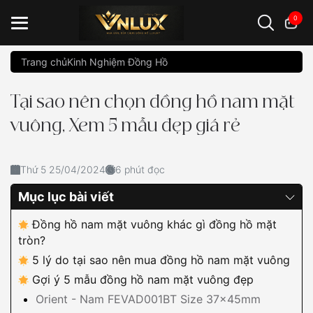
0
Trang chủ
Kinh Nghiệm Đồng Hồ
Đồng hồ casio
đồng hồ G-Shock
đồng hồ Orient
...
Tại sao nên chọn đồng hồ nam mặt
vuông, Xem 5 mẫu đẹp giá rẻ
Thứ 5 25/04/2024
6 phút đọc
Mục lục bài viết
Đồng hồ nam mặt vuông khác gì đồng hồ mặt
tròn?
5 lý do tại sao nên mua đồng hồ nam mặt vuông
Gợi ý 5 mẫu đồng hồ nam mặt vuông đẹp
Orient - Nam FEVAD001BT Size 37x45mm