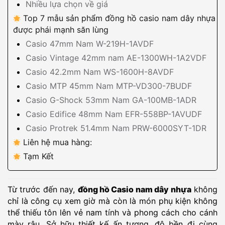
Nhiều lựa chọn về giá
Top 7 mẫu sản phẩm đồng hồ casio nam dây nhựa
được phái mạnh săn lùng
Casio 47mm Nam W-219H-1AVDF
Casio Vintage 42mm nam AE-1300WH-1A2VDF
Casio 42.2mm Nam WS-1600H-8AVDF
Casio MTP 45mm Nam MTP-VD300-7BUDF
Casio G-Shock 53mm Nam GA-100MB-1ADR
Casio Edifice 48mm Nam EFR-558BP-1AVUDF
Casio Protrek 51.4mm Nam PRW-6000SYT-1DR
Liên hệ mua hàng:
Tạm Kết
Từ trước đến nay,
đồng hồ Casio nam dây nhựa
không
chỉ là công cụ xem giờ mà còn là món phụ kiện không
thể thiếu tôn lên vẻ nam tính và phong cách cho cánh
mày râu. Sở hữu thiết kế ấn tượng, độ bền đi cùng