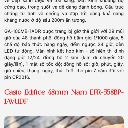
vẻ đẹp sành điệu và tỏa sáng. Mặt kính khoáng độ
cứng cao, trong suốt và dễ dàng đánh bóng. Cấu trúc
chống từ tính và chống va đập tốt cùng khả năng
kháng nước ở độ sâu 200m ấn tượng.
GA-100MB-1ADR được trang bị giờ thế giới với 29 múi
giờ của 48 thành phố, đồng hồ bấm giờ 1/1000 giây, 5
chế độ báo thức hàng ngày, đếm ngược 24 giờ, đèn
LED tự động. Màn hình kết hợp kim - số hiển thị định
dạng giờ 12/24, đồng hồ 2 kim (kim di chuyển 20
giây/lần), 1 mặt số tốc độ; đồng hồ số: giờ, phút, giây,
giờ chiều, tháng, ngày, thứ. Tuổi thọ pin 7 năm đối với
pin CR2016.
Casio Edifice 48mm Nam EFR-558BP-
1AVUDF