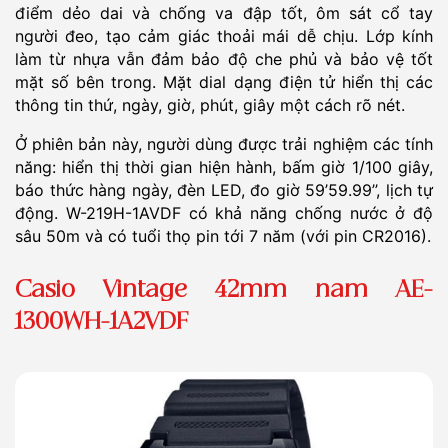
điểm dẻo dai và chống va đập tốt, ôm sát cổ tay
người đeo, tạo cảm giác thoải mái dễ chịu. Lớp kính
làm từ nhựa vẫn đảm bảo độ che phủ và bảo vệ tốt
mặt số bên trong. Mặt dial dạng điện tử hiển thị các
thông tin thứ, ngày, giờ, phút, giây một cách rõ nét.
Ở phiên bản này, người dùng được trải nghiệm các tính
năng: hiển thị thời gian hiện hành, bấm giờ 1/100 giây,
báo thức hàng ngày, đèn LED, đo giờ 59’59.99’’, lịch tự
động. W-219H-1AVDF có khả năng chống nước ở độ
sâu 50m và có tuổi thọ pin tới 7 năm (với pin CR2016).
Casio Vintage 42mm nam AE-
1300WH-1A2VDF