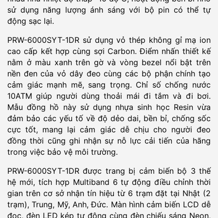
sử dụng năng lượng ánh sáng với bộ pin có thể tự
động sạc lại.
PRW-6000SYT-1DR sử dụng vỏ thép không gỉ mạ ion
cao cấp kết hợp cùng sợi Carbon. Điểm nhấn thiết kế
nằm ở màu xanh trên gờ và vòng bezel nổi bật trên
nền đen của vỏ dây đeo cùng các bộ phận chính tạo
cảm giác mạnh mẽ, sang trọng. Chỉ số chống nước
10ATM giúp người dùng thoải mái đi tắm và đi bơi.
Mẫu đồng hồ này sử dụng nhựa sinh học Resin vừa
đảm bảo các yếu tố về độ dẻo dai, bền bỉ, chống sốc
cực tốt, mang lại cảm giác dễ chịu cho người đeo
đồng thời cũng ghi nhận sự nỗ lực cải tiến của hãng
trong việc bảo vệ môi trường.
PRW-6000SYT-1DR được trang bị cảm biến bộ 3 thế
hệ mới, tích hợp Multiband 6 tự động điều chỉnh thời
gian trên cơ sở nhận tín hiệu từ 6 trạm đặt tại Nhật (2
trạm), Trung, Mỹ, Anh, Đức. Màn hình cảm biến LCD dễ
đọc, đèn LED kép tự động cùng đèn chiếu sáng Neon,