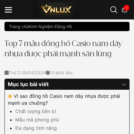
0
Trang chủ
Kinh Nghiệm Đồng Hồ
Đồng hồ casio
đồng hồ G-Shock
đồng hồ Orient
...
Top 7 mẫu đồng hồ Casio nam dây
nhựa được phái mạnh săn lùng
Thứ 3 09/04/2024
13 phút đọc
Mục lục bài viết
Vì sao đồng hồ Casio nam dây nhựa được phái
mạnh ưa chuộng?
Chất lượng bền bỉ
Mẫu mã phong phú
Đa dạng tính năng