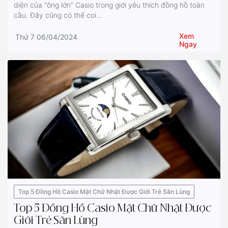
diện của “ông lớn” Casio trong giới yêu thích đồng hồ toàn
cầu. Đây cũng có thể coi...
Xem
Thứ 7 06/04/2024
Ngay
Top 5 Đồng Hồ Casio Mặt Chữ Nhật Được Giới Trẻ Săn Lùng
Top 5 Đồng Hồ Casio Mặt Chữ Nhật Được
Giới Trẻ Săn Lùng