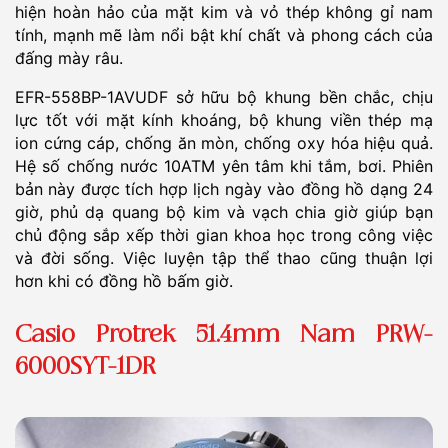
hiện hoàn hảo của mặt kim và vỏ thép không gỉ nam
tính, mạnh mẽ làm nổi bật khí chất và phong cách của
đấng mày râu.
EFR-558BP-1AVUDF sở hữu bộ khung bền chắc, chịu
lực tốt với mặt kính khoáng, bộ khung viền thép mạ
ion cứng cáp, chống ăn mòn, chống oxy hóa hiệu quả.
Hệ số chống nước 10ATM yên tâm khi tắm, bơi. Phiên
bản này được tích hợp lịch ngày vào đồng hồ dạng 24
giờ, phủ dạ quang bộ kim và vạch chia giờ giúp bạn
chủ động sắp xếp thời gian khoa học trong công việc
và đời sống. Việc luyện tập thể thao cũng thuận lợi
hơn khi có đồng hồ bấm giờ.
Casio Protrek 51.4mm Nam PRW-
6000SYT-1DR