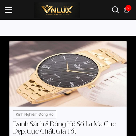
0
Mới nhất
Kiến thức
Kinh nghiệm
Đồng hồ casio
đồng hồ G-Shock
đồng hồ Orient
...
Kinh Nghiệm Đồng Hồ
Danh Sách 8 Đồng Hồ Số La Mã Cực
Đẹp, Cực Chất, Giá Tốt