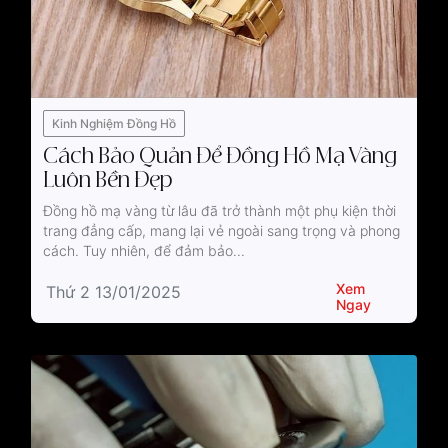
Kinh Nghiệm Đồng Hồ
Cách Bảo Quản Để Đồng Hồ Mạ Vàng
Luôn Bền Đẹp
Đồng hồ mạ vàng từ lâu đã trở thành một phụ kiện thời
trang đẳng cấp, mang lại vẻ ngoài sang trọng và phong
cách. Tuy nhiên, để đảm bảo...
Xem
Thứ 2 13/01/2025
Ngay