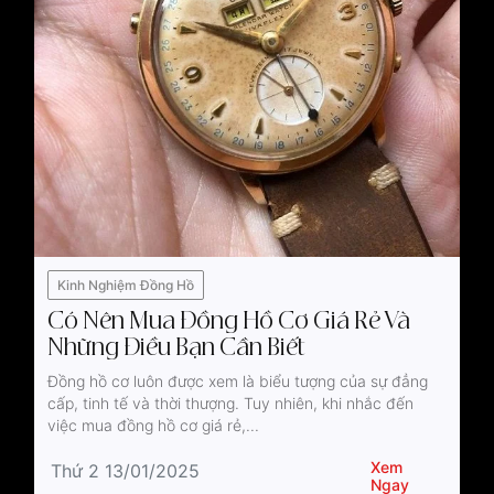
Kinh Nghiệm Đồng Hồ
Có Nên Mua Đồng Hồ Cơ Giá Rẻ Và
Những Điều Bạn Cần Biết
Đồng hồ cơ luôn được xem là biểu tượng của sự đẳng
cấp, tinh tế và thời thượng. Tuy nhiên, khi nhắc đến
việc mua đồng hồ cơ giá rẻ,...
Xem
Thứ 2 13/01/2025
Ngay