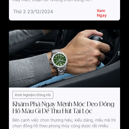
Xem
Thứ 2 23/12/2024
Ngay
Kinh Nghiệm Đồng Hồ
Khám Phá Ngay Mệnh Mộc Đeo Đồng
Hồ Màu Gì Để Thu Hút Tài Lộc
Bên cạnh việc chọn thương hiệu, kiểu dáng, mẫu mã thì
chọn đồng hồ theo phong thủy cũng được rất nhiều