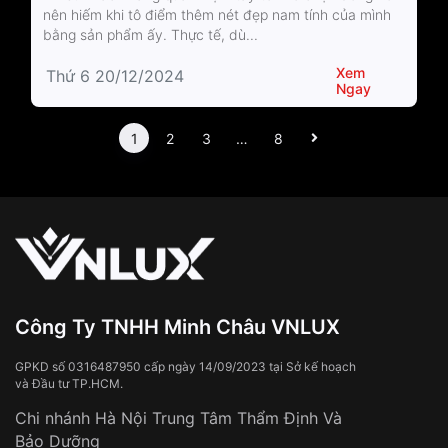
nên hiếm khi tô điểm thêm nét đẹp nam tính của mình
bằng sản phẩm ấy. Thực tế, dù...
Xem
Thứ 6 20/12/2024
Ngay
1
2
3
…
8
Công Ty TNHH Minh Châu VNLUX
GPKD số 0316487950 cấp ngày 14/09/2023 tại Sở kế hoạch
và Đầu tư TP.HCM.
Chi nhánh Hà Nội Trung Tâm Thẩm Định Và
Bảo Dưỡng