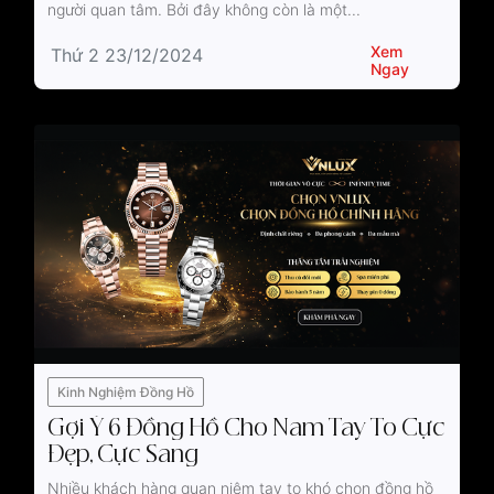
người quan tâm. Bởi đây không còn là một...
Xem
Thứ 2 23/12/2024
Ngay
Kinh Nghiệm Đồng Hồ
Gợi Ý 6 Đồng Hồ Cho Nam Tay To Cực
Đẹp, Cực Sang
Nhiều khách hàng quan niệm tay to khó chọn đồng hồ