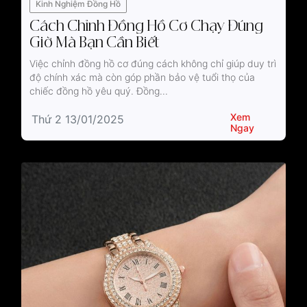
Kinh Nghiệm Đồng Hồ
Cách Chỉnh Đồng Hồ Cơ Chạy Đúng
Giờ Mà Bạn Cần Biết
Việc chỉnh đồng hồ cơ đúng cách không chỉ giúp duy trì
độ chính xác mà còn góp phần bảo vệ tuổi thọ của
chiếc đồng hồ yêu quý. Đồng...
Xem
Thứ 2 13/01/2025
Ngay