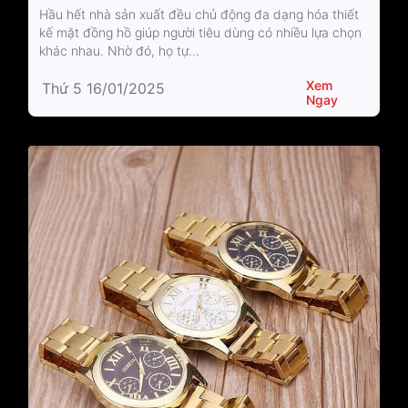
Hầu hết nhà sản xuất đều chủ động đa dạng hóa thiết
kế mặt đồng hồ giúp người tiêu dùng có nhiều lựa chọn
khác nhau. Nhờ đó, họ tự...
Xem
Thứ 5 16/01/2025
Ngay