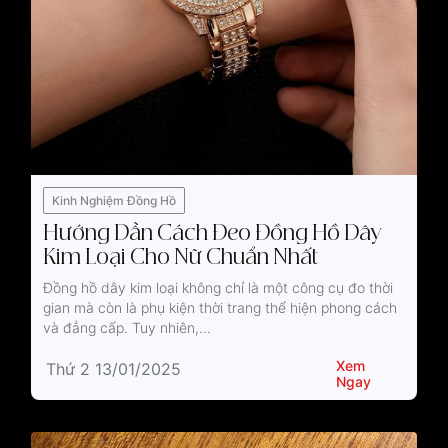
Kinh Nghiệm Đồng Hồ
Hướng Dẫn Cách Đeo Đồng Hồ Dây
Kim Loại Cho Nữ Chuẩn Nhất
Đồng hồ dây kim loại không chỉ là một công cụ đo thời
gian mà còn là phụ kiện thời trang thể hiện phong cách
và đẳng cấp. Tuy nhiên,...
Xem
Thứ 2 13/01/2025
Ngay