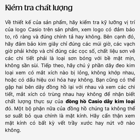
Kiểm tra chất lượng
Về thiết kế của sản phẩm, hãy kiểm tra kỹ lưỡng vị trí
của logo Casio trên sản phẩm, xem logo có đảm bảo
to, rõ ràng và đúng chính tả hay không. Bên cạnh đó,
hãy đảm bảo kim giây chỉ đúng các múi giờ, các vạch
giờ phải khớp và chỉ đúng các cọc số, chất liệu sơn vẽ
các chi tiết phải là loại sơn bóng với bề mặt mịn,
không sần sùi. Tiếp theo, hãy chú ý phần dây đeo kim
loại xem có mắt xích nào bị lỏng, không khớp nhau,
hoặc có dấu hiệu oxi hóa hay không. Bạn cũng có thể
gập hai bên dây đồng hồ lại với nhau và xem các chi
tiết, mắt xích có trùng nhau hay không để nhận biết
chất lượng thực sự của
đồng hồ Casio dây kim loại
đó. Một bộ phận nữa của đồng hồ chúng ta không thể
sơ suất bỏ qua chính là mặt kính. Hãy cẩn thận xem
mặt kính có bất kỳ vết trầy xước hay nứt vỡ nào
không.