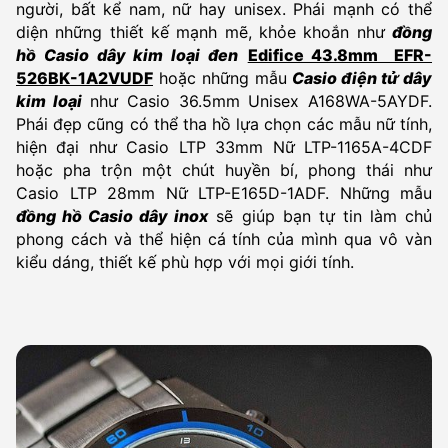
người, bất kể nam, nữ hay unisex. Phái mạnh có thể
diện những thiết kế mạnh mẽ, khỏe khoắn như
đồng
hồ Casio dây kim loại đen
Edifice 43.8mm EFR-
526BK-1A2VUDF
hoặc những mẫu
Casio điện tử dây
kim loại
như Casio 36.5mm Unisex A168WA-5AYDF.
Phái đẹp cũng có thể tha hồ lựa chọn các mẫu nữ tính,
hiện đại như Casio LTP 33mm Nữ LTP-1165A-4CDF
hoặc pha trộn một chút huyền bí, phong thái như
Casio LTP 28mm Nữ LTP-E165D-1ADF. Những mẫu
đồng hồ Casio dây inox
sẽ giúp bạn tự tin làm chủ
phong cách và thể hiện cá tính của mình qua vô vàn
kiểu dáng, thiết kế phù hợp với mọi giới tính.