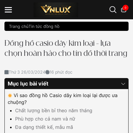
0
Trang chủ
Tin tức đồng hồ
Đồng hồ casio
đồng hồ G-Shock
đồng hồ Orient
...
Đồng hồ casio dây kim loại - lựa
chọn hoàn hảo cho tín đồ thời trang
Thứ 3 26/03/2024
16 phút đọc
Mục lục bài viết
Vì sao đồng hồ Casio dây kim loại lại được ưa
chuộng?
Chất lượng bền bỉ theo năm tháng
Phù hợp cho cả nam và nữ
Đa dạng thiết kế, mẫu mã