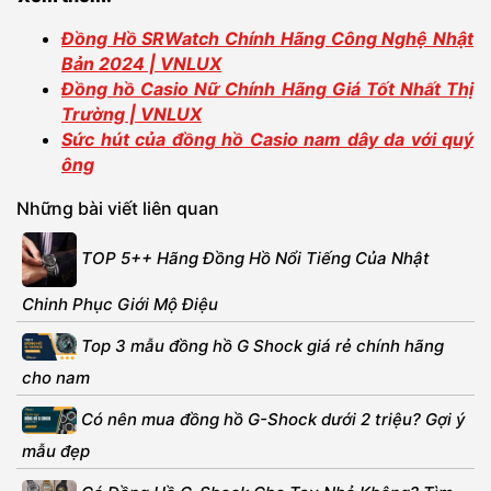
Đồng Hồ SRWatch Chính Hãng Công Nghệ Nhật
Bản 2024 | VNLUX
Đồng hồ Casio Nữ Chính Hãng Giá Tốt Nhất Thị
Trường | VNLUX
Sức hút của đồng hồ Casio nam dây da với quý
ông
Những bài viết liên quan
TOP 5++ Hãng Đồng Hồ Nổi Tiếng Của Nhật
Chinh Phục Giới Mộ Điệu
Top 3 mẫu đồng hồ G Shock giá rẻ chính hãng
cho nam
Có nên mua đồng hồ G-Shock dưới 2 triệu? Gợi ý
mẫu đẹp