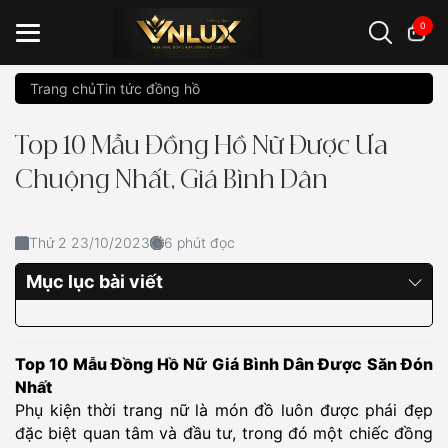
0
Trang chủ
Tin tức đồng hồ
Đồng hồ casio
đồng hồ G-Shock
đồng hồ Orient
...
Top 10 Mẫu Đồng Hồ Nữ Được Ưa
Chuộng Nhất, Giá Bình Dân
Thứ 2 23/10/2023
6 phút đọc
Mục lục bài viết
Top 10 Mẫu Đồng Hồ Nữ Giá Bình Dân Được Săn Đón
Nhất
Phụ kiện thời trang nữ là món đồ luôn được phái đẹp
đặc biệt quan tâm và đầu tư, trong đó một chiếc đồng