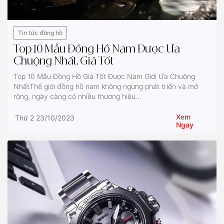
Tin tức đồng hồ
Top 10 Mẫu Đồng Hồ Nam Được Ưa
Chuộng Nhất, Giá Tốt
Top 10 Mẫu Đồng Hồ Giá Tốt Được Nam Giới Ưa Chuộng
NhấtThế giới đồng hồ nam không ngừng phát triển và mở
rộng, ngày càng có nhiều thương hiệu...
Xem
Thứ 2 23/10/2023
Ngay