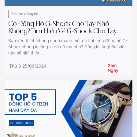
Tin tức đồng hồ
Có Đồng Hồ G-Shock Cho Tay Nhỏ
Không? Tìm Hiểu Về G-Shock Cho Tay
Nhỏ
Bạn yêu thích phong cách mạnh mẽ, cá tính của đồng hồ G-
Shock nhưng lo lắng vì có cổ tay nhỏ? Đừng lo lắng! Bài viết
này sẽ giới thiệu...
Xem
Thứ 3 25/06/2024
Ngay