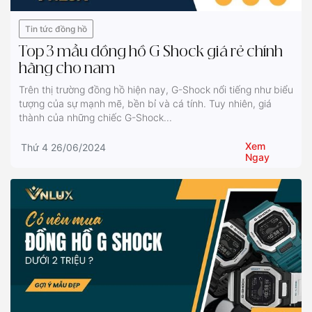
Tin tức đồng hồ
Top 3 mẫu đồng hồ G Shock giá rẻ chính
hãng cho nam
Trên thị trường đồng hồ hiện nay, G-Shock nổi tiếng như biểu
tượng của sự mạnh mẽ, bền bỉ và cá tính. Tuy nhiên, giá
thành của những chiếc G-Shock...
Xem
Thứ 4 26/06/2024
Ngay