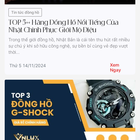
Tin tức đồng hồ
TOP 5++ Hãng Đồng Hồ Nổi Tiếng Của
Nhật Chinh Phục Giới Mộ Điệu
Trong thế giới đồng hồ, Nhật Bản là cái tên thu hút rất nhiều
sự chú ý khi sở hữu công nghệ, sự bền bỉ cùng vẻ đẹp vượt
thời...
Xem
Thứ 5 14/11/2024
Ngay