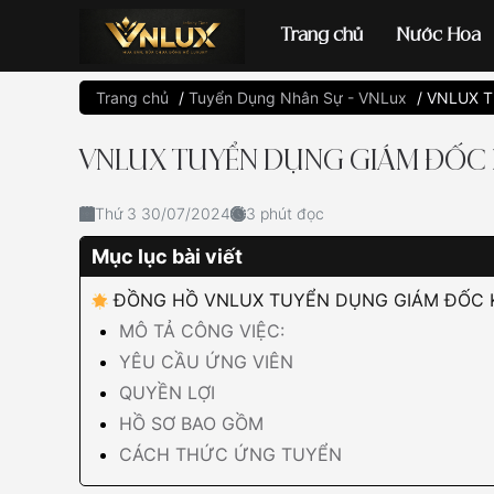
Trang chủ
Nước Hoa
Trang chủ
/
Tuyển Dụng Nhân Sự - VNLux
/
VNLUX T
Đồng hồ casio
đ
VNLUX TUYỂN DỤNG GIÁM ĐỐC 
Thứ 3 30/07/2024
3 phút đọc
Mục lục bài viết
ĐỒNG HỒ VNLUX TUYỂN DỤNG GIÁM ĐỐC 
MÔ TẢ CÔNG VIỆC:
YÊU CẦU ỨNG VIÊN
QUYỀN LỢI
HỒ SƠ BAO GỒM
CÁCH THỨC ỨNG TUYỂN