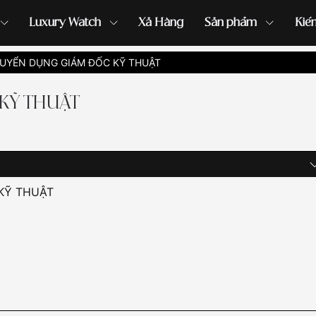
Luxury Watch
Xả Hàng
Sản phẩm
Kiế
UYỂN DỤNG GIÁM ĐỐC KỸ THUẬT
ồng hồ G-Shock
đồng hồ Orient
...
KỸ THUẬT
KỸ THUẬT