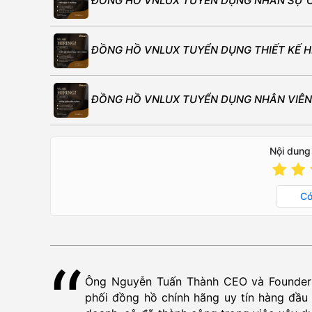
ĐỒNG HỒ VNLUX TUYỂN DỤNG NHÂN SỰ 
ĐỒNG HỒ VNLUX TUYỂN DỤNG THIẾT KẾ HÌ
ĐỒNG HỒ VNLUX TUYỂN DỤNG NHÂN VIÊN
Nội dung
C
Ông Nguyễn Tuấn Thành CEO và Founder 
phối đồng hồ chính hãng uy tín hàng đầu 