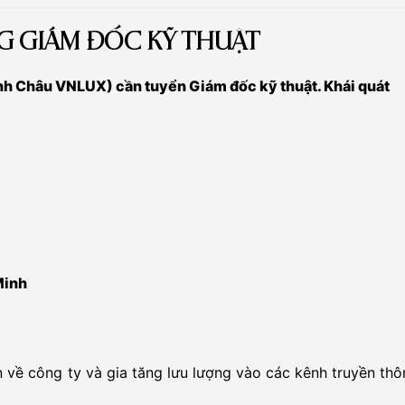
G GIÁM ĐỐC KỸ THUẬT
h Châu VNLUX) cần tuyển Giám đốc kỹ thuật. Khái quát
Minh
n về công ty và gia tăng lưu lượng vào các kênh truyền th