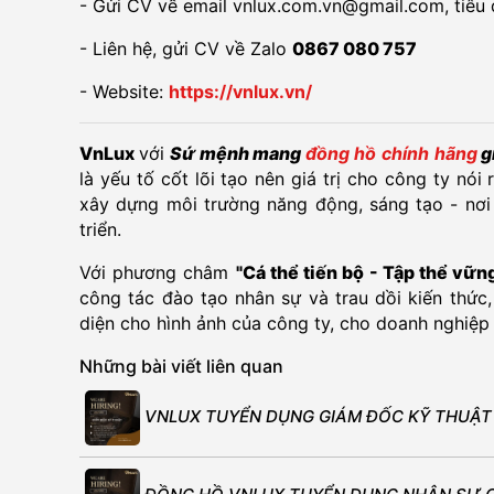
- Gửi CV về email vnlux.com.vn@gmail.com, tiêu
- Liên hệ, gửi CV về Zalo
0867 080 757
- Website:
https://vnlux.vn/
VnLux
với
Sứ mệnh mang
đồng hồ chính hãng
g
là yếu tố cốt lõi tạo nên giá trị cho công ty nó
xây dựng môi trường năng động, sáng tạo - nơi
triển.
Với phương châm
"Cá thể tiến bộ - Tập thể vữ
công tác đào tạo nhân sự và trau dồi kiến thức
diện cho hình ảnh của công ty, cho doanh nghiệp
Những bài viết liên quan
VNLUX TUYỂN DỤNG GIÁM ĐỐC KỸ THUẬT