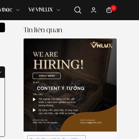
0
n thức
Về VNLUX
Tin liên quan