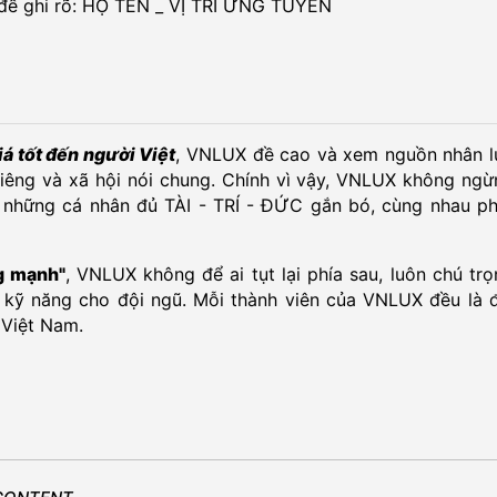
 đề ghi rõ: HỌ TÊN _ VỊ TRÍ ỨNG TUYỂN
iá tốt đến người Việt
, VNLUX đề cao và xem nguồn nhân l
i riêng và xã hội nói chung. Chính vì vậy, VNLUX không ng
 những cá nhân đủ TÀI - TRÍ - ĐỨC gắn bó, cùng nhau ph
ng mạnh"
, VNLUX không để ai tụt lại phía sau, luôn chú tr
, kỹ năng cho đội ngũ. Mỗi thành viên của VNLUX đều là đ
 Việt Nam.