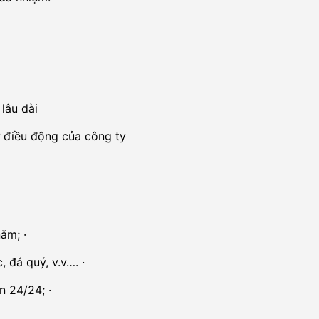
lâu dài
sự điều động của công ty
ăm; ·
 đá quý, v.v…. ·
n 24/24; ·