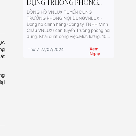
DỤNG TRƯỞNG PHÒNG
NỘI DUNG
ĐỒNG HỒ VNLUX TUYỂN DỤNG
TRƯỞNG PHÒNG NỘI DUNGVNLUX -
Đồng hồ chính hãng (Công ty TNHH Minh
Châu VNLUX) cần tuyển Trưởng phòng nội
dung. Khái quát công việc:Mức lương: 10...
ực
ừng
Xem
Thứ 7 27/07/2024
Ngay
át
ọng
ại