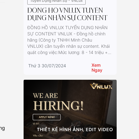
Tuyển Dụng Nhân Sự - VNLux
ĐỒNG HỒ VNLUX TUYỂN
DỤNG NHÂN SỰ CONTENT
ĐỒNG HỒ VNLUX TUYỂN DỤNG NHÂN
SỰ CONTENT VNLUX - Đồng hồ chính
hãng (Công ty TNHH Minh Châu
VNLUX) cần tuyển nhân sự content. Khái
quát công việc:Mức lương: 8 - 14 triệu +...
Xem
Thứ 3 30/07/2024
Ngay
ông