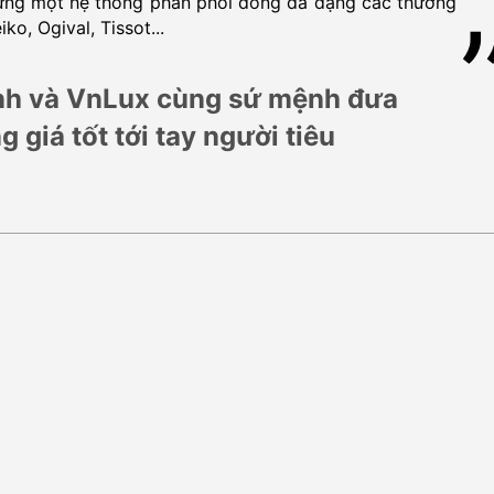
dựng một hệ thống phân phối đồng đa dạng các thương
iko, Ogival, Tissot...
h và VnLux cùng sứ mệnh đưa
 giá tốt tới tay người tiêu