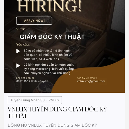
Tuyển Dụng Nhân Sự - VNLux
VNLUX TUYỂN DỤNG GIÁM ĐỐC KỸ
THUẬT
ĐỒNG HỒ VNLUX TUYỂN DỤNG GIÁM ĐỐC KỸ