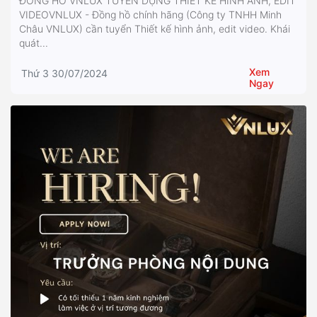
ĐỒNG HỒ VNLUX TUYỂN DỤNG THIẾT KẾ HÌNH ẢNH, EDIT
VIDEOVNLUX - Đồng hồ chính hãng (Công ty TNHH Minh
Châu VNLUX) cần tuyển Thiết kế hình ảnh, edit video. Khái
quát...
Xem
Thứ 3 30/07/2024
Ngay