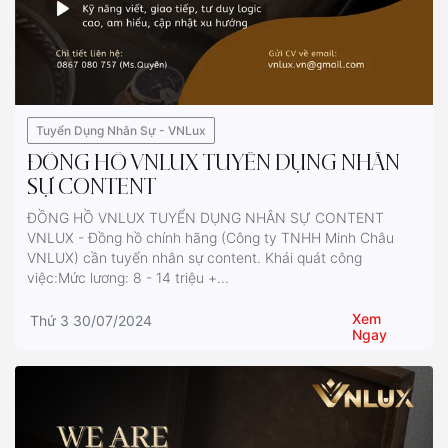
Tuyển Dụng Nhân Sự - VNLux
ĐỒNG HỒ VNLUX TUYỂN DỤNG NHÂN
SỰ CONTENT
ĐỒNG HỒ VNLUX TUYỂN DỤNG NHÂN SỰ CONTENT
VNLUX - Đồng hồ chính hãng (Công ty TNHH Minh Châu
VNLUX) cần tuyển nhân sự content. Khái quát công
việc:Mức lương: 8 - 14 triệu +...
Xem
Thứ 3 30/07/2024
Ngay