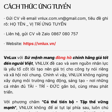
CÁCH THỨC ỨNG TUYỂN
· Gửi CV về email vnlux.com.vn@gmail.com, tiêu đề ghi
rõ: HỌ TÊN _ VỊ TRÍ ỨNG TUYỂN
· Liên hệ, gửi CV về Zalo 0867 080 757
· Website:
https://vnlux.vn/
VnLux
với
Sứ mệnh mang
đồng hồ
chính hãng giá tốt
đến người Việt
, VNLUX đề cao và xem nguồn nhân lực
là yếu tố cốt lõi tạo nên giá trị cho công ty nói riêng
và xã hội nói chung. Chính vì vậy, VNLUX không ngừng
xây dựng môi trường năng động, sáng tạo - nơi những
cá nhân đủ TÀI - TRÍ - ĐỨC gắn bó, cùng nhau phát
triển.
Với phương châm
"Cá thể tiến bộ - Tập thể vững
mạnh"
, VNLUX không để ai tụt lại phía sau, luôn chú