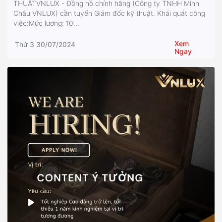
THUẬTVNLUX - Đồng hồ chính hãng (Công ty TNHH Minh
Châu VNLUX) cần tuyển Giám đốc kỹ thuật. Khái quát công
việc:Mức lương: 10...
Xem
Thứ 3 30/07/2024
Ngay