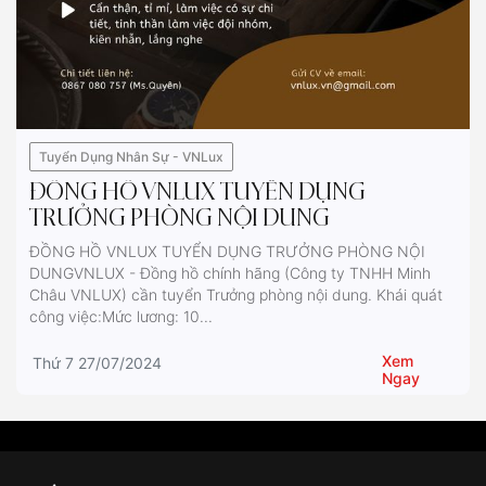
Tuyển Dụng Nhân Sự - VNLux
ĐỒNG HỒ VNLUX TUYỂN DỤNG
TRƯỞNG PHÒNG NỘI DUNG
ĐỒNG HỒ VNLUX TUYỂN DỤNG TRƯỞNG PHÒNG NỘI
DUNGVNLUX - Đồng hồ chính hãng (Công ty TNHH Minh
Châu VNLUX) cần tuyển Trưởng phòng nội dung. Khái quát
công việc:Mức lương: 10...
Xem
Thứ 7 27/07/2024
Ngay