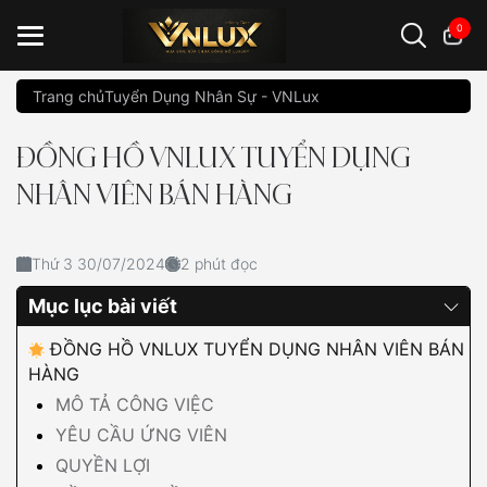
0
Trang chủ
Tuyển Dụng Nhân Sự - VNLux
Đồng hồ casio
đồng hồ G-Shock
đồng hồ Orient
...
ĐỒNG HỒ VNLUX TUYỂN DỤNG
NHÂN VIÊN BÁN HÀNG
Thứ 3 30/07/2024
2 phút đọc
Mục lục bài viết
ĐỒNG HỒ VNLUX TUYỂN DỤNG NHÂN VIÊN BÁN
HÀNG
MÔ TẢ CÔNG VIỆC
YÊU CẦU ỨNG VIÊN
QUYỀN LỢI