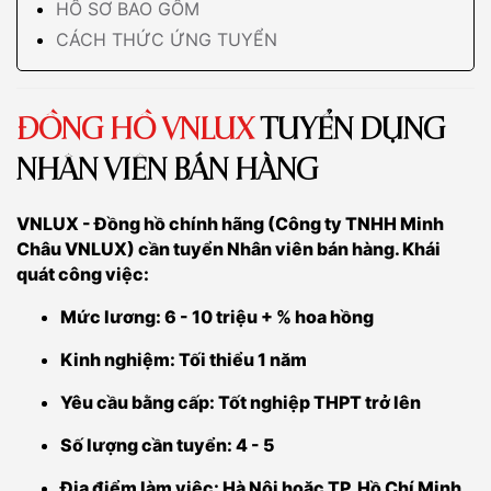
HỒ SƠ BAO GỒM
CÁCH THỨC ỨNG TUYỂN
ĐỒNG HỒ VNLUX
TUYỂN DỤNG
NHÂN VIÊN BÁN HÀNG
VNLUX - Đồng hồ chính hãng (Công ty TNHH Minh
Châu VNLUX) cần tuyển Nhân viên bán hàng. Khái
quát công việc:
Mức lương: 6 - 10 triệu + % hoa hồng
Kinh nghiệm: Tối thiểu 1 năm
Yêu cầu bằng cấp: Tốt nghiệp THPT trở lên
Số lượng cần tuyển: 4 - 5
Địa điểm làm việc: Hà Nội hoặc TP. Hồ Chí Minh