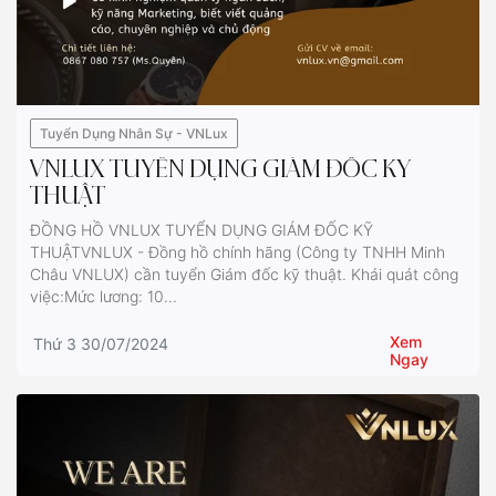
Tuyển Dụng Nhân Sự - VNLux
VNLUX TUYỂN DỤNG GIÁM ĐỐC KỸ
THUẬT
ĐỒNG HỒ VNLUX TUYỂN DỤNG GIÁM ĐỐC KỸ
THUẬTVNLUX - Đồng hồ chính hãng (Công ty TNHH Minh
Châu VNLUX) cần tuyển Giám đốc kỹ thuật. Khái quát công
việc:Mức lương: 10...
Xem
Thứ 3 30/07/2024
Ngay