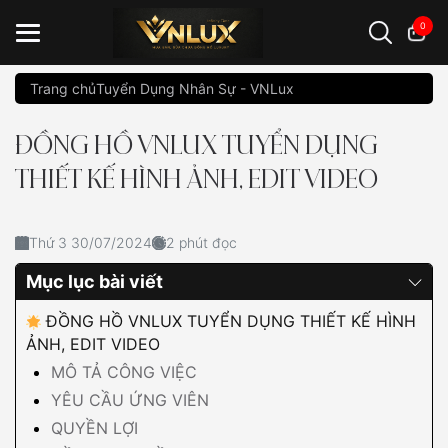
0
Trang chủ
Tuyển Dụng Nhân Sự - VNLux
Đồng hồ casio
đồng hồ G-Shock
đồng hồ Orient
...
ĐỒNG HỒ VNLUX TUYỂN DỤNG
THIẾT KẾ HÌNH ẢNH, EDIT VIDEO
Thứ 3 30/07/2024
2 phút đọc
Mục lục bài viết
ĐỒNG HỒ VNLUX TUYỂN DỤNG THIẾT KẾ HÌNH
ẢNH, EDIT VIDEO
MÔ TẢ CÔNG VIỆC
YÊU CẦU ỨNG VIÊN
QUYỀN LỢI