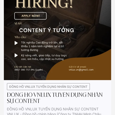
ĐỒNG HỒ VNLUX TUYỂN DỤNG NHÂN SỰ CONTENT
ĐỒNG HỒ VNLUX TUYỂN DỤNG NHÂN
SỰ CONTENT
ĐỒNG HỒ VNLUX TUYỂN DỤNG NHÂN SỰ CONTENT
VNLUX - Đồng hồ chính hãng (Công ty TNHH Minh Châu