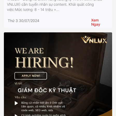
VNLUX) cần tuyển nhân sự content. Khái quát công
việc:Mức lương: 8 - 14 triệu +...
Xem
Thứ 3 30/07/2024
Ngay