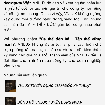
đến người Việt
, VNLUX đề cao và xem nguồn nhân lực
là yếu tố cốt lõi tạo nên giá trị cho công ty nói riêng
và xã hội nói chung. Chính vì vậy, VNLUX không ngừng
xây dựng môi trường năng động, sáng tạo - nơi những
cá nhân đủ TÀI - TRÍ - ĐỨC gắn bó, cùng nhau phát
triển.
Với phương châm
"Cá thể tiến bộ - Tập thể vững
mạnh"
, VNLUX không để ai tụt lại phía sau, luôn chú
trọng công tác đào tạo nhân sự và trau dồi kiến thức,
kỹ năng cho đội ngũ. Mỗi thành viên của VNLUX đều là
đại diện cho hình ảnh của công ty, cho doanh nghiệp
Việt Nam
Những bài viết liên quan
VNLUX TUYỂN DỤNG GIÁM ĐỐC KỸ THUẬT
ĐỒNG HỒ VNLUX TUYỂN DỤNG NHÂN