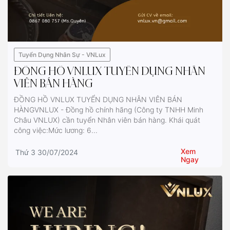
Tuyển Dụng Nhân Sự - VNLux
ĐỒNG HỒ VNLUX TUYỂN DỤNG NHÂN
VIÊN BÁN HÀNG
ĐỒNG HỒ VNLUX TUYỂN DỤNG NHÂN VIÊN BÁN
HÀNGVNLUX - Đồng hồ chính hãng (Công ty TNHH Minh
Châu VNLUX) cần tuyển Nhân viên bán hàng. Khái quát
công việc:Mức lương: 6...
Xem
Thứ 3 30/07/2024
Ngay