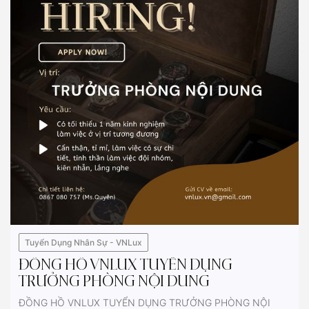
Tuyển Dụng Nhân Sự - VNLux
ĐỒNG HỒ VNLUX TUYỂN DỤNG
TRƯỞNG PHÒNG NỘI DUNG
ĐỒNG HỒ VNLUX TUYỂN DỤNG TRƯỞNG PHÒNG NỘI