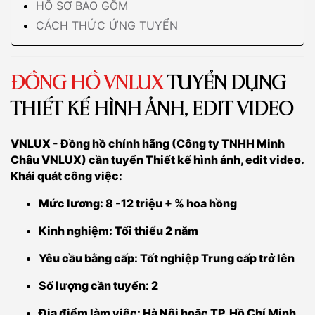
HỒ SƠ BAO GỒM
CÁCH THỨC ỨNG TUYỂN
ĐỒNG HỒ VNLUX
TUYỂN DỤNG
THIẾT KẾ HÌNH ẢNH, EDIT VIDEO
VNLUX - Đồng hồ chính hãng (Công ty TNHH Minh
Châu VNLUX) cần tuyển Thiết kế hình ảnh, edit video.
Khái quát công việc:
Mức lương: 8 -12 triệu + % hoa hồng
Kinh nghiệm: Tối thiểu 2 năm
Yêu cầu bằng cấp: Tốt nghiệp Trung cấp trở lên
Số lượng cần tuyển: 2
Địa điểm làm việc: Hà Nội hoặc TP. Hồ Chí Minh