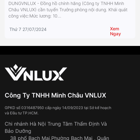
DUNGVNLUX - Đồng hồ chính hãng (Công ty TNHH Minh
Châu VNLUX) cần tuyển Trưởng phòng nội dung. Khái quát
công việc:Mức lương: 10...
Xem
Thứ 7 27/07/2024
Ngay
Công Ty TNHH Minh Châu VNLUX
GPKD số 0316487950 cấp ngày 14/09/2023 tại Sở kế hoạch
và Đầu tư TP.HCM.
Chi nhánh Hà Nội Trung Tâm Thẩm Định Và
Bảo Dưỡng
38 phố Bạch Mai,Phường Bạch Mai , Quận