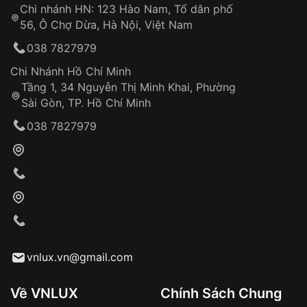
Chi nhánh HN: 123 Hào Nam, Tổ dân phố
56, Ô Chợ Dừa, Hà Nội, Việt Nam
038 7827979
Chi Nhánh Hồ Chí Minh
Tầng 1, 34 Nguyễn Thị Minh Khai, Phường
Sài Gòn, TP. Hồ Chí Minh
038 7827979
vnlux.vn@gmail.com
Về VNLUX
Chính Sách Chung
1. Phong cách