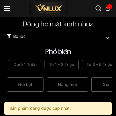
0
Đồng hồ mặt kính nhựa
Đồng hồ casio
đồng hồ G-Shock
đồng hồ Orient
...
Bộ lọc
Phổ biến
Dưới 1 Triệu
Từ 1 - 3 Triệu
Từ 3 - 5 Triệu
Nổi bật
Hàng mới
Giá tă
Sản phẩm đang được cập nhật.