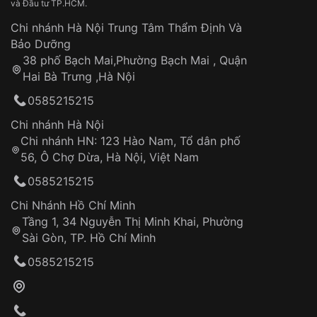
và Đầu tư TP.HCM.
Mặt kính nhựa
có giá thành rẻ hơn nhiều so với
Chi nhánh Hà Nội Trung Tâm Thẩm Định Và
mặt kính Sapphire cao cấp, giúp giảm giá thành
Bảo Dưỡng
sản xuất đồng hồ.
38 phố Bạch Mai,Phường Bạch Mai , Quận
Mặt kính nhựa
có khả năng chống va đập tốt, ít
Hai Bà Trưng ,Hà Nội
bị nứt vỡ khi rơi rớt.
0585215215
Tính thẩm mỹ có độ sáng bóng cao, tạo vẻ đẹp
sang trọng cho đồng hồ.
Chi nhánh Hà Nội
Dễ dàng chế tác thành nhiều hình dạng và kích
Chi nhánh HN: 123 Hào Nam, Tổ dân phố
thước khác nhau, phù hợp với nhiều kiểu dáng
56, Ô Chợ Dừa, Hà Nội, Việt Nam
đồng hồ.
0585215215
Mặt kính nhựa
có thể được đánh bóng để loại bỏ
các vết trầy xước nhẹ.
Chi Nhánh Hồ Chí Minh
Tầng 1, 34 Nguyễn Thị Minh Khai, Phường
Sài Gòn, TP. Hồ Chí Minh
0585215215