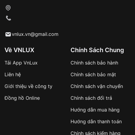
vnlux.vn@gmail.com
Khám phá 2 Loại Mặt Kính Nhựa Phổ Biến
Mặt kính nhựa
là lựa chọn phổ biến cho đồng hồ đeo
Về VNLUX
Chính Sách Chung
tay giá rẻ và tầm trung bởi nhiều ưu điểm như giá
thành rẻ, độ bền và tính thẩm mỹ. Tuy nhiên, có hai loại
Tải App VnLux
Chính sách bảo hành
mặt kính nhựa phổ biến là Hesalite và Acrylic, mỗi loại
Liên hệ
Chính sách bảo mật
sở hữu những ưu điểm và nhược điểm riêng biệt.
Giới thiệu về công ty
Chính sách vận chuyển
Đồng hồ Online
Chính sách đổi trả
Hướng dẫn mua hàng
Hướng dẫn thanh toán
Chính sách kiểm hàng