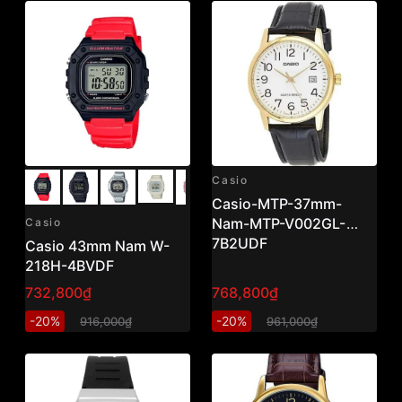
Casio
Casio-MTP-37mm-
Nam-MTP-V002GL-
Casio
7B2UDF
Casio 43mm Nam W-
218H-4BVDF
732,800₫
768,800₫
-20%
-20%
916,000₫
961,000₫