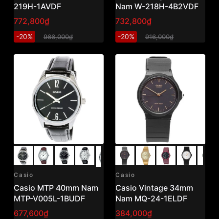
219H-1AVDF
Nam W-218H-4B2VDF
772,800₫
732,800₫
-20%
-20%
966,000₫
916,000₫
Casio
Casio
Casio MTP 40mm Nam
Casio Vintage 34mm
MTP-V005L-1BUDF
Nam MQ-24-1ELDF
677,600₫
384,000₫