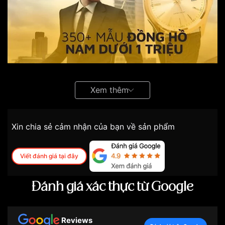
Top 5 đồng hồ nam dưới 1 triệu được ưa
Xem thêm
chuộng nhất hiện nay
Casio MTP 41.5mm Nam MTP-V004GL-9AUDF
Xin chia sẻ cảm nhận của bạn về sản phẩm
Chiếc đồng hồ xứng đáng đứng ở top 1
đồng hồ nam
dưới 1 triệu
phải kể đến Casio MTP 41.5mm của nhà
Casio đến từ Nhật Bản. Casio MTP-V004GL-9AUDF sở
Viết đánh giá tại đây
hữu thiết kế tổng thể vô cùng lịch lãm với dây da nâu
dập vân cá sấu đi kèm với mặt đồng hồ mạ vàng PVD
Đánh giá xác thực từ Google
sáng bóng sang trọng. Đồng thời, các chi tiết trên
đồng hồ lại được thiết kế tinh tế và hiện đại, mang lại
cảm giác trẻ trung.
Reviews