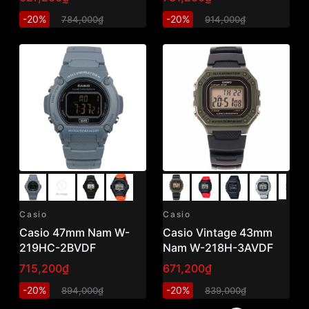
-20%
-20%
784,000₫
914,000₫
Casio
Casio
Casio 47mm Nam W-
Casio Vintage 43mm
219HC-2BVDF
Nam W-218H-3AVDF
715,200₫
671,200₫
-20%
-20%
894,000₫
839,000₫