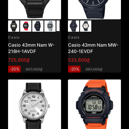
Casio
Casio
Casio 43mm Nam W-
Casio 43mm Nam MW-
218H-1AVDF
240-1EVDF
725,600₫
533,600₫
-20%
-20%
907,000₫
667,000₫