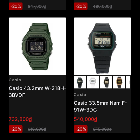
-20%
-20%
847,000₫
480,000₫
Casio
Casio 43.2mm W-218H-
3BVDF
Casio
Casio 33.5mm Nam F-
91W-3DG
732,800₫
540,000₫
-20%
-20%
916,000₫
675,000₫