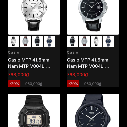
Casio
Casio
Casio MTP 41.5mm
Casio MTP 41.5mm
Nam MTP-V004L-
Nam MTP-V004L-
7AUDF
1AUDF
768,000₫
768,000₫
-20%
-20%
960,000₫
960,000₫