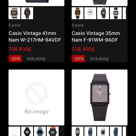
Casio
Casio
Casio Vintage 41mm
Casio Vintage 35mm
Nam W-217HM-9AVDF
Nam F-91WM-9ADF
708,800₫
538,400₫
-20%
-20%
886,000₫
673,000₫