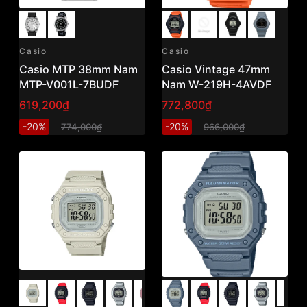
Casio
Casio
Casio MTP 38mm Nam
Casio Vintage 47mm
MTP-V001L-7BUDF
Nam W-219H-4AVDF
619,200₫
772,800₫
-20%
-20%
774,000₫
966,000₫