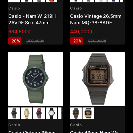
Casio
Casio
Casio - Nam W-219H-
Casio Vintage 26,5mm
2AVDF Size 47mm
Nam MQ-38-8ADF
684,800₫
440,000₫
-20%
-20%
856,000₫
550,000₫
Casio
Casio
Casio Vintage 35mm
Casio 43mm Nam W-