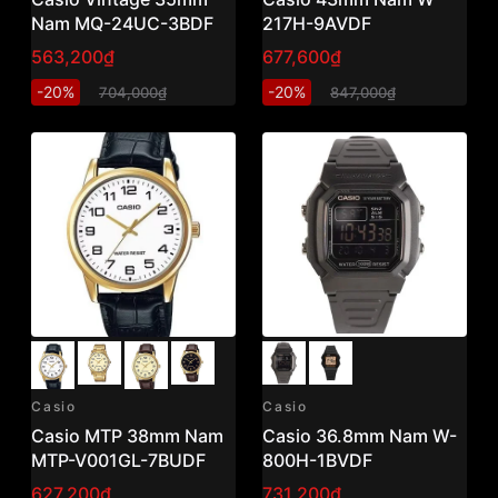
Nam MQ-24UC-3BDF
217H-9AVDF
563,200₫
677,600₫
-20%
-20%
704,000₫
847,000₫
Casio
Casio
Casio MTP 38mm Nam
Casio 36.8mm Nam W-
MTP-V001GL-7BUDF
800H-1BVDF
627,200₫
731,200₫