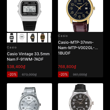
Casio
Casio-MTP-37mm-
Nam-MTP-V002GL-
Casio
1BUDF
Casio Vintage 33.5mm
Nam F-91WM-7ADF
538,400₫
768,800₫
-20%
-20%
673,000₫
961,000₫