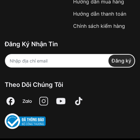
Hướng dẫn mua hàng
Dễ đọc
Hướng dẫn thanh toán
Bền bỉ, ít hỏng hóc
Chính sách kiểm hàng
Thiết kế cổ điển, thời trang
Giá cả rẻ hơn
Đăng Ký Nhận Tin
Nhược điểm:
Ít tính năng hơn
Đăng ký
Khó đọc cho người mới sử dụng
Dễ bị ảnh hưởng bởi va đập
Theo Dõi Chúng Tôi
Đồng hồ điện tử
Ưu điểm:
Nhiều tính năng hơn
Dễ đọc cho mọi người
Thiết kế hiện đại, cá tính