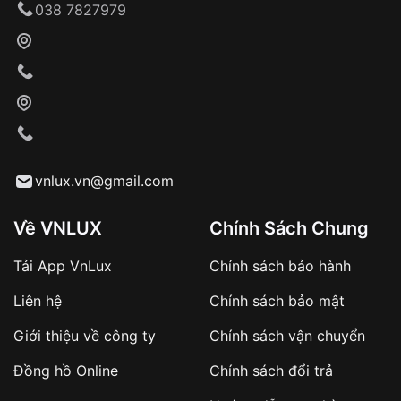
038 7827979
Giới thiệu tổng quan về đồng hồ trẻ em chính hãng
vnlux.vn@gmail.com
So sánh đồng hồ kim và đồng hồ điện tử cho
trẻ em
Về VNLUX
Chính Sách Chung
Bài viết này sẽ so sánh hai loại đồng hồ này để giúp
Tải App VnLux
Chính sách bảo hành
bạn đưa ra quyết định phù hợp cho bé.
Liên hệ
Chính sách bảo mật
Đồng hồ kim
Giới thiệu về công ty
Chính sách vận chuyển
Ưu điểm:
Đồng hồ Online
Chính sách đổi trả
Độ chính xác cao