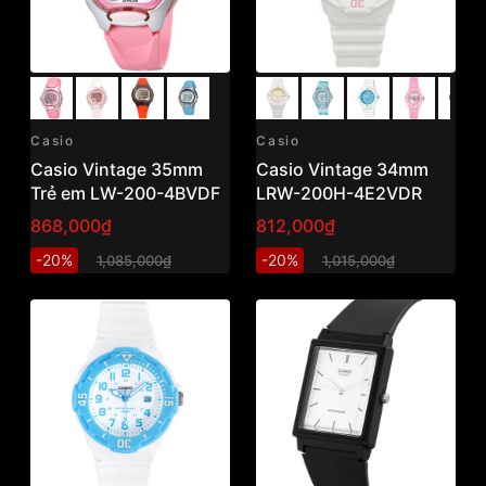
Casio
Casio
Casio Vintage 35mm
Casio Vintage 34mm
Trẻ em LW-200-4BVDF
LRW-200H-4E2VDR
868,000₫
812,000₫
-20%
-20%
1,085,000₫
1,015,000₫