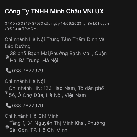
Đồng hồ trẻ em cao cấp: Chất liệu cao cấp, tính
Công Ty TNHH Minh Châu VNLUX
năng hiện đại, dành cho những bé yêu thích sự
sang trọng.
GPKD số 0316487950 cấp ngày 14/09/2023 tại Sở kế hoạch
và Đầu tư TP.HCM.
Đồng hồ trẻ em giá rẻ: Phù hợp cho nhu cầu sử
Chi nhánh Hà Nội Trung Tâm Thẩm Định Và
dụng cơ bản, là món quà ý nghĩa cho các bé.
Bảo Dưỡng
Món quà dành cho bé của bạn
38 phố Bạch Mai,Phường Bạch Mai , Quận
Hai Bà Trưng ,Hà Nội
Đồng hồ trẻ em
không chỉ là một phụ kiện thời trang
038 7827979
mà còn là người bạn đồng hành giúp bé học cách quản
lý thời gian hiệu quả, rèn luyện tính kỷ luật và tự giác
Chi nhánh Hà Nội
ngay từ khi còn nhỏ. Hãy dành tặng cho bé yêu của
Chi nhánh HN: 123 Hào Nam, Tổ dân phố
bạn món quà ý nghĩa này để bé có thể tự tin bước vào
56, Ô Chợ Dừa, Hà Nội, Việt Nam
thế giới rộng lớn đầy thú vị.
038 7827979
Chi Nhánh Hồ Chí Minh
Tầng 1, 34 Nguyễn Thị Minh Khai, Phường
Sài Gòn, TP. Hồ Chí Minh