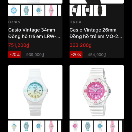
Casio
Casio
Casio Vintage 34mm
Casio Vintage 26mm
Đồng hồ trẻ em LRW-
Đồng hồ trẻ em MQ-27-
200H-2BVDF
7EDF
751,200₫
363,200₫
-20%
-20%
939,000₫
454,000₫