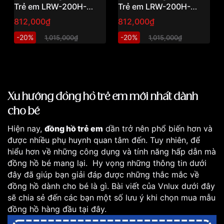
Trẻ em LRW-200H-
Trẻ em LRW-200H-
7E2VDF
3CVDF
812,000₫
812,000₫
-20%
-20%
1,015,000₫
1,015,000₫
Xu hướng đồng hồ trẻ em mới nhất dành
cho bé
Hiện nay,
đồng hồ trẻ em
dần trở nên phổ biến hơn và
được nhiều phụ huynh quan tâm đến. Tuy nhiên, để
hiểu hơn về những công dụng và tính năng hấp dẫn mà
đồng hồ bé mang lại. Hy vọng những thông tin dưới
đây đã giúp bạn giải đáp được những thắc mắc về
đồng hồ dành cho bé là gì. Bài viết của Vnlux dưới đây
sẽ chia sẻ đến các bạn một số lưu ý khi chọn mua mẫu
đồng hồ hàng đầu tại đây.