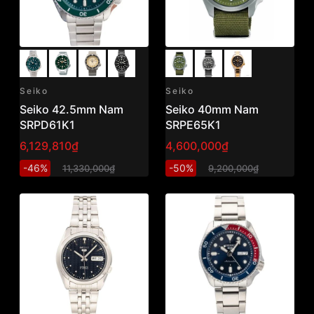
Seiko
Seiko
Seiko 42.5mm Nam
Seiko 40mm Nam
SRPD61K1
SRPE65K1
6,129,810₫
4,600,000₫
-46%
-50%
11,330,000₫
9,200,000₫