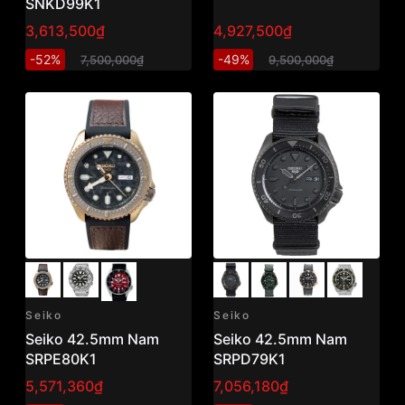
SNKD99K1
3,613,500₫
4,927,500₫
-52%
-49%
7,500,000₫
9,500,000₫
Seiko
Seiko
Seiko 42.5mm Nam
Seiko 42.5mm Nam
SRPE80K1
SRPD79K1
5,571,360₫
7,056,180₫