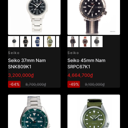
Seiko
Seiko
Seiko 37mm Nam
Seiko 45mm Nam
SNK809K1
SRPC67K1
3,200,000₫
4,664,700₫
-64%
-49%
8,700,000₫
9,100,000₫