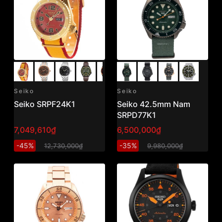
Seiko
Seiko
Seiko SRPF24K1
Seiko 42.5mm Nam
SRPD77K1
7,049,610₫
6,500,000₫
-45%
-35%
12,730,000₫
9,980,000₫