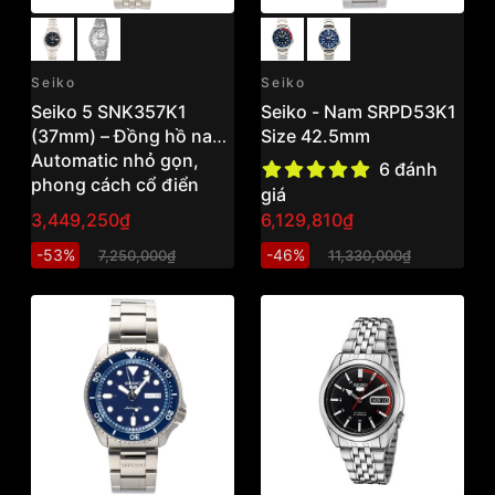
Seiko
Seiko
Seiko 5 SNK357K1
Seiko - Nam SRPD53K1
(37mm) – Đồng hồ nam
Size 42.5mm
Automatic nhỏ gọn,
6 đánh
phong cách cổ điển
giá
Nhật Bản
3,449,250₫
6,129,810₫
-53%
-46%
7,250,000₫
11,330,000₫