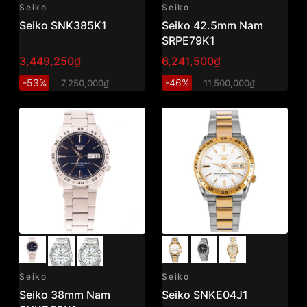
Seiko
Seiko
Seiko SNK385K1
Seiko 42.5mm Nam
SRPE79K1
3,449,250₫
6,241,500₫
-53%
-46%
7,250,000₫
11,500,000₫
Seiko
Seiko
Seiko 38mm Nam
Seiko SNKE04J1