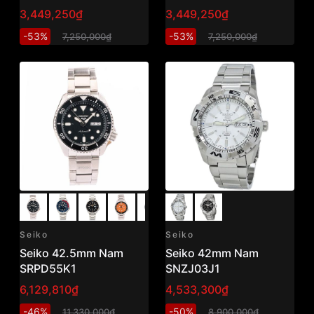
3,449,250₫
3,449,250₫
-53%
-53%
7,250,000₫
7,250,000₫
Seiko
Seiko
Seiko 42.5mm Nam
Seiko 42mm Nam
SRPD55K1
SNZJ03J1
6,129,810₫
4,533,300₫
-46%
-50%
11,330,000₫
8,900,000₫