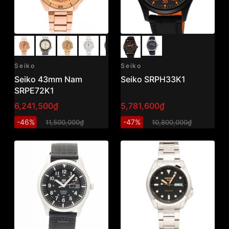
Seiko
Seiko
Seiko 43mm Nam
Seiko SRPH33K1
SRPE72K1
6,241,500₫
5,781,600₫
-46%
-47%
11,500,000₫
10,800,000₫