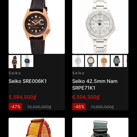
Seiko
Seiko
Seiko SRE006K1
Seiko 42.5mm Nam
SRPE71K1
5,584,500₫
6,504,300₫
-47%
-46%
10,500,000₫
11,900,000₫