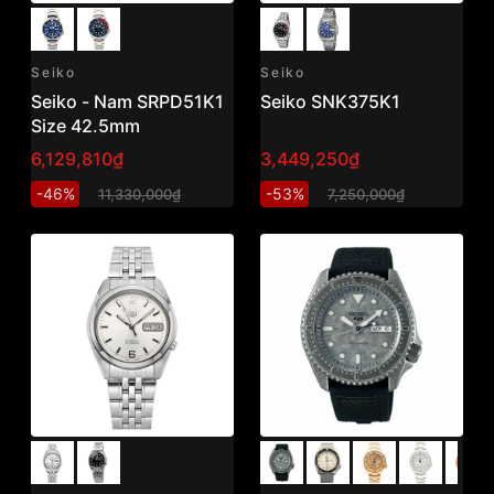
Seiko
Seiko
Seiko - Nam SRPD51K1
Seiko SNK375K1
Size 42.5mm
6,129,810₫
3,449,250₫
-46%
-53%
11,330,000₫
7,250,000₫