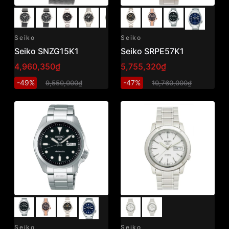
Seiko
Seiko
Seiko SNZG15K1
Seiko SRPE57K1
4,960,350₫
5,755,320₫
-49%
-47%
9,550,000₫
10,760,000₫
Seiko
Seiko