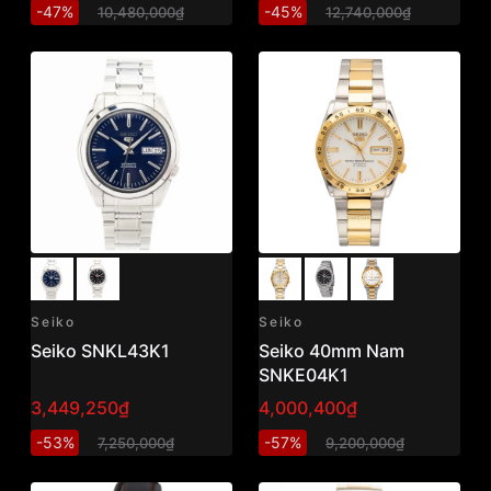
-47%
-45%
10,480,000₫
12,740,000₫
Seiko
Seiko
Seiko SNKL43K1
Seiko 40mm Nam
SNKE04K1
3,449,250₫
4,000,400₫
-53%
-57%
7,250,000₫
9,200,000₫