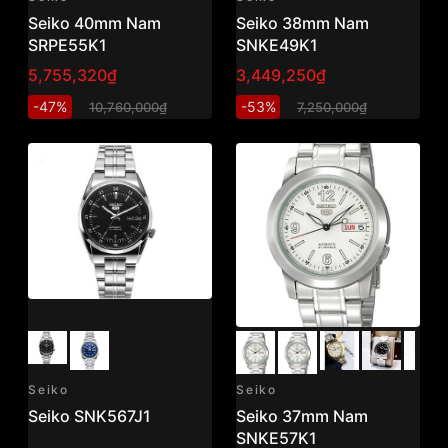
Seiko 40mm Nam
Seiko 38mm Nam
SRPE55K1
SNKE49K1
5,755,320₫
3,449,250₫
-47%
-53%
10,760,000₫
7,250,000₫
Seiko
Seiko
Seiko SNK567J1
Seiko 37mm Nam
SNKE57K1