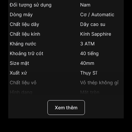
Đối tượng sử dụng
Nam
Dòng máy
Cơ / Automatic
Chất liệu dây
Dây cao su
Chất liệu kính
Kính Sapphire
Kháng nước
3 ATM
Khoảng trữ cót
40 tiếng
Size mặt
40mm
Xuất xứ
Thụy Sĩ
Chất liệu vỏ
Vỏ thép không gỉ
Hình dạng
Mặt tròn
Màu vỏ
Màu bạc, đính đá
Xem thêm
Phong cách
Sang trọng
Dạ quang, Giờ,
Tính năng
phút, giây, Lịch