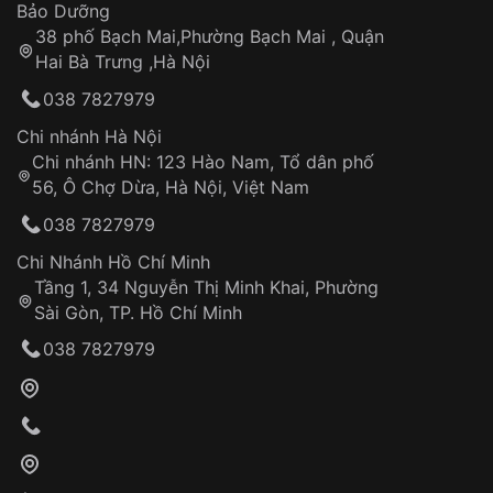
Thời gian tính từ khi xác nhận đơn hàng thành
Vỏ đồng hồ
Bảo Dưỡng
công
Sản phẩm đã bị:
38 phố Bạch Mai,Phường Bạch Mai , Quận
Tự ý sửa chữa
Hai Bà Trưng ,Hà Nội
Can thiệp tại các nơi không thuộc hệ
038 7827979
thống VNLUX
Hotline: 0585 215 215
Chi nhánh Hà Nội
Chi nhánh HN: 123 Hào Nam, Tổ dân phố
Từ khóa SEO:
56, Ô Chợ Dừa, Hà Nội, Việt Nam
Hỗ trợ nhanh chóng – minh bạch
038 7827979
Đảm bảo quyền lợi khách hàng
Đồng hành cùng khách hàng trong suốt quá
Chi Nhánh Hồ Chí Minh
trình sử dụng
Tầng 1, 34 Nguyễn Thị Minh Khai, Phường
Sài Gòn, TP. Hồ Chí Minh
Giao hàng tận nơi
038 7827979
Khách hàng kiểm tra và thanh toán trực tiếp
cho nhân viên giao hàng
Xác nhận đơn hàng và thanh toán
VNLUX tiến hành giao hàng đến địa chỉ yêu