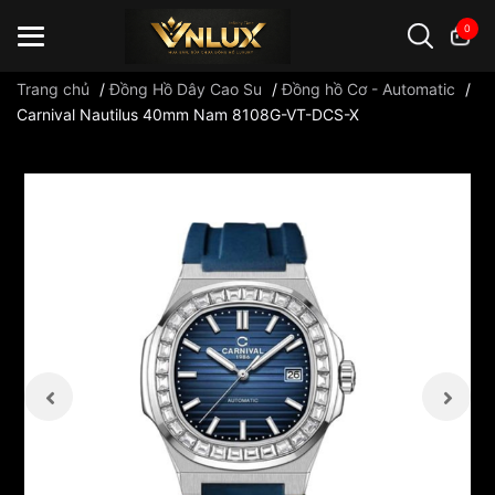
0
Trang chủ
/
Đồng Hồ Dây Cao Su
/
Đồng hồ Cơ - Automatic
/
Carnival Nautilus 40mm Nam 8108G-VT-DCS-X
Đồng hồ casio
đồng hồ G-Shock
đồng hồ Orient
...