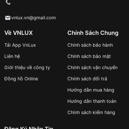
cầu
Từ khóa SEO:
vnlux.vn@gmail.com
Về VNLUX
Chính Sách Chung
Tải App VnLux
Chính sách bảo hành
Áp dụng với các đơn hàng giá trị cao hoặc
Liên hệ
Chính sách bảo mật
sản phẩm đặc biệt
Khách hàng cần
đặt cọc trước 10% giá trị đơn
Giới thiệu về công ty
Chính sách vận chuyển
hàng
Số tiền còn lại thanh toán khi nhận hàng hoặc
Đồng hồ Online
Chính sách đổi trả
theo thỏa thuận
Hướng dẫn mua hàng
Lợi ích của việc đặt cọc:
Hướng dẫn thanh toán
✔️ Đảm bảo xử lý đơn hàng nhanh chóng
Chính sách kiểm hàng
✔️ Hạn chế tình trạng hủy đơn không mong
muốn
Đăng Ký Nhận Tin