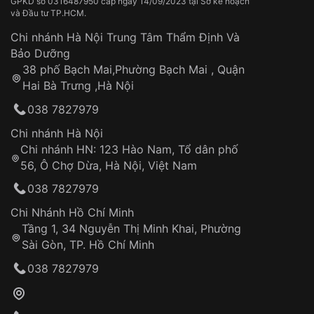
Thời gian vận chuyển trung bình:
Tai nạn hoặc tác động từ bên ngoài
3 – 5 ngày
GPKD số 0316487950 cấp ngày 14/09/2023 tại Sở kế hoạch
và Đầu tư TP.HCM.
làm việc
Hao mòn tự nhiên theo thời gian:
Áp dụng cho tất cả tỉnh thành trên toàn quốc
Dây đeo
Chi nhánh Hà Nội Trung Tâm Thẩm Định Và
Thời gian tính từ khi xác nhận đơn hàng thành
Vỏ đồng hồ
Bảo Dưỡng
công
Sản phẩm đã bị:
38 phố Bạch Mai,Phường Bạch Mai , Quận
Tự ý sửa chữa
Hai Bà Trưng ,Hà Nội
Can thiệp tại các nơi không thuộc hệ
038 7827979
thống VNLUX
Hotline: 0585 215 215
Chi nhánh Hà Nội
Chi nhánh HN: 123 Hào Nam, Tổ dân phố
Từ khóa SEO:
56, Ô Chợ Dừa, Hà Nội, Việt Nam
Hỗ trợ nhanh chóng – minh bạch
038 7827979
Đảm bảo quyền lợi khách hàng
Đồng hành cùng khách hàng trong suốt quá
Chi Nhánh Hồ Chí Minh
trình sử dụng
Tầng 1, 34 Nguyễn Thị Minh Khai, Phường
Sài Gòn, TP. Hồ Chí Minh
Giao hàng tận nơi
038 7827979
Khách hàng kiểm tra và thanh toán trực tiếp
cho nhân viên giao hàng