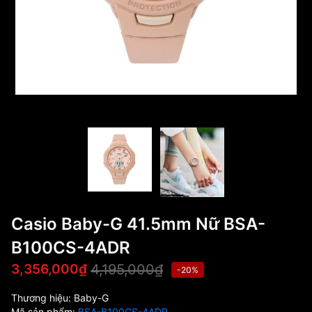
Casio Baby-G 41.5mm Nữ BSA-
B100CS-4ADR
4,195,000₫
3,356,000₫
-20%
Thương hiệu:
Baby-G
Mã sản phẩm:
BSA-B100CS-4ADR