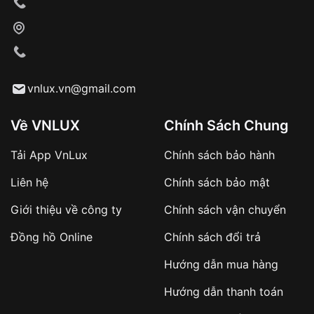
Xác nhận đơn hàng và thanh toán
VNLUX tiến hành giao hàng đến địa chỉ yêu
cầu
Từ khóa SEO:
vnlux.vn@gmail.com
Về VNLUX
Chính Sách Chung
Tải App VnLux
Chính sách bảo hành
Áp dụng với các đơn hàng giá trị cao hoặc
Liên hệ
Chính sách bảo mật
sản phẩm đặc biệt
Khách hàng cần
đặt cọc trước 10% giá trị đơn
Giới thiệu về công ty
Chính sách vận chuyển
hàng
Số tiền còn lại thanh toán khi nhận hàng hoặc
Đồng hồ Online
Chính sách đổi trả
theo thỏa thuận
Hướng dẫn mua hàng
Lợi ích của việc đặt cọc:
Hướng dẫn thanh toán
✔️ Đảm bảo xử lý đơn hàng nhanh chóng