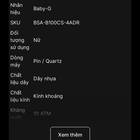
Nhãn
Baby-G
hiệu
SKU
BSA-B100CS-4ADR
Đối
tượng
Nữ
sử dụng
Dòng
Pin / Quartz
máy
Chất
Dây nhựa
liệu dây
Chất
Kính khoáng
liệu kính
Kháng
10 ATM
nước
Size
41.5mm
mặt
Xem thêm