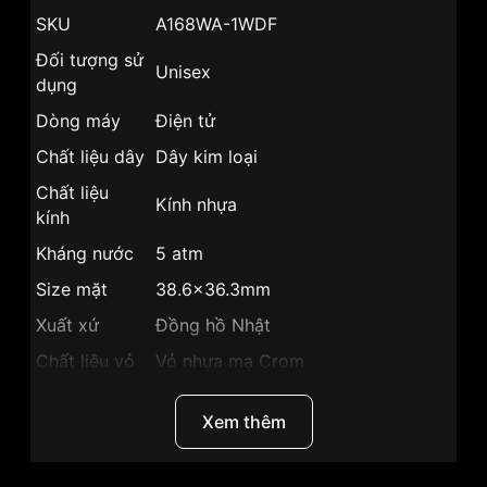
SKU
A168WA-1WDF
Đối tượng sử
Unisex
dụng
Dòng máy
Điện tử
Chất liệu dây
Dây kim loại
Chất liệu
Kính nhựa
kính
Kháng nước
5 atm
Size mặt
38.6x36.3mm
Xuất xứ
Đồng hồ Nhật
Chất liệu vỏ
Vỏ nhựa mạ Crom
Hình dạng
Mặt chữ nhật
Xem thêm
Màu vỏ
Bạc
Lịch ngày , Đồng hồ bấm giờ , Lịch
Tính năng